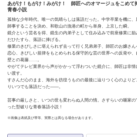
あがけ！もがけ！みがけ！ 師匠へのオマージュをこめて
青春小説
孤独な少年時代、唯一の気晴らしは落語だった。中学卒業を機に、
師事することを決め、和歌山の漁港の町から単身、上京した瞬。
鏡介という芸名を得、鏡生の内弟子として住み込みで前座修業に励
だひたすら、落語に捧げる。
修業のきびしさに堪えられず去って行く兄弟弟子、師匠のお嬢さん
恋心、きびしい規律をもとめられる保守的な芸の世界への反発や、
壁との葛藤……。
やがてテレビ業界から声がかかって浮わついた鏡介に、師匠は非情
い渡す。
すさんだ心のまま、海外を彷徨うものの最後に辿りつく心のよりど
りいつでも落語だった――。
芸事の厳しさと、いつの世も変わらぬ人間の情。さすらいの噺家の”
った型破りな青春落語小説！
※画像は表紙及び帯等、実際とは異なる場合があります。