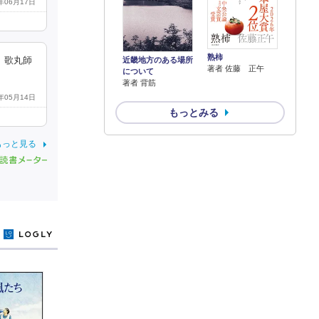
9年06月17日
熟柿
近畿地方のある場所
、歌丸師
著者 佐藤 正午
について
著者 背筋
9年05月14日
もっとみる
もっと見る
y