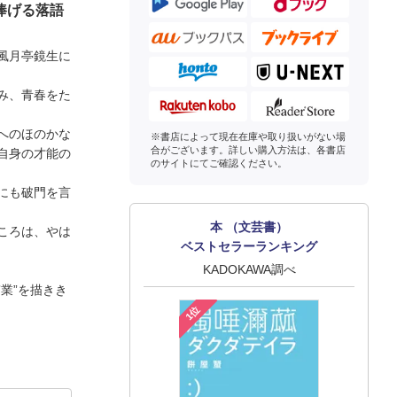
捧げる落語
風月亭鏡生に
み、青春をた
へのほのかな
※書店によって現在在庫や取り扱いがない場
合がございます。詳しい購入方法は、各書店
自身の才能の
のサイトにてご確認ください。
にも破門を言
本 （文芸書）
ころは、やは
ベストセラーランキング
KADOKAWA調べ
業”を描きき
1位