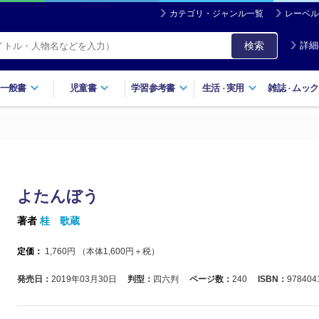
カテゴリ・ジャンル一覧
レーベル
検索
詳細
一般書
児童書
学習参考書
生活
実用
雑誌
ムック
・
・
よたんぼう
著者
桂 歌蔵
定価：
1,760
円 （本体
1,600
円＋税）
発売日：
2019年03月30日
判型：
四六判
ページ数：
240
ISBN：
978404