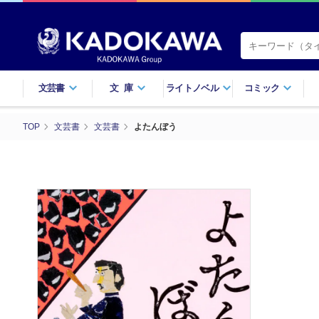
文芸書
文庫
ライトノベル
コミック
TOP
文芸書
文芸書
よたんぼう