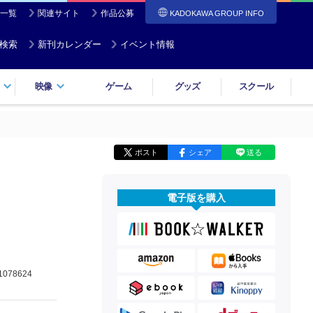
一覧
関連サイト
作品公募
KADOKAWA GROUP INFO
検索
新刊カレンダー
イベント情報
映像
ゲーム
グッズ
スクール
ポスト
シェア
送る
電子版を購入
1078624