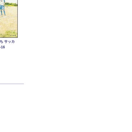
ち サッカ
16