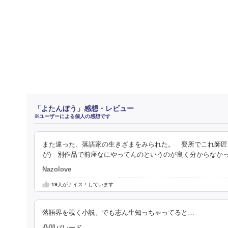
「よたんぼう」感想・レビュー
※ユーザーによる個人の感想です
また違った、落語家の生きざまをみられた。 要所でこれ師匠
が) 別作品で前座なにやってんのというのが良く分からなか
Nazolove
19
人がナイス！しています
落語界を覗く小説。でも志ん生知っちゃってると…
凸凹パレード