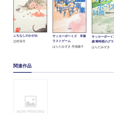
ふちなしのかがみ
サッカーボーイズ 卒業
サッカーボーイ
ラストゲーム
辻村深月
歳 蝉時雨のグ
はらだみずき 丹地陽子
はらだみずき
関連作品