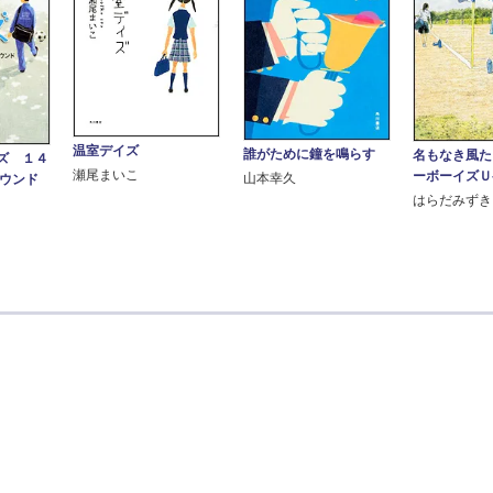
温室デイズ
誰がために鐘を鳴らす
名もなき風た
ズ １４
瀬尾まいこ
ーボーイズＵ-
山本幸久
ラウンド
はらだみずき