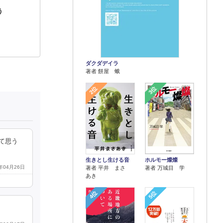
う
ダクダデイラ
著者 餅屋 蛾
2位
3位
て思う
生きとし生ける音
ホルモー燦燦
9年04月26日
著者 平井 まさ
著者 万城目 学
あき
4位
5位