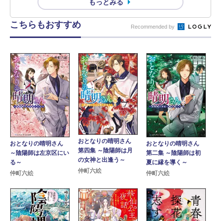
もっとみる
こちらもおすすめ
Recommended by
おとなりの晴明さん
おとなりの晴明さん
おとなりの晴明さん
第四集 ～陰陽師は月
～陰陽師は左京区にい
第二集 ～陰陽師は初
の女神と出逢う～
る～
夏に縁を導く～
仲町六絵
仲町六絵
仲町六絵