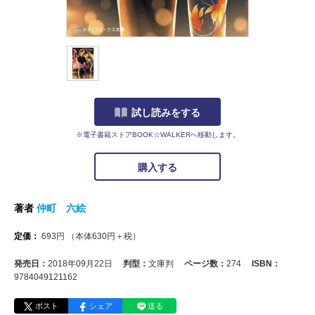
試し読みをする
※電子書籍ストアBOOK☆WALKERへ移動します。
購入する
著者
仲町 六絵
定価：
693
円
（本体
630
円＋税）
発売日：
2018年09月22日
判型：
文庫判
ページ数：
274
ISBN：
9784049121162
ポスト
シェア
送る