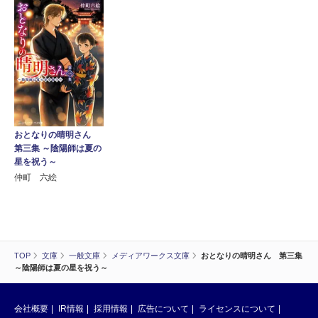
おとなりの晴明さん
第三集 ～陰陽師は夏の
星を祝う～
仲町 六絵
TOP
文庫
一般文庫
メディアワークス文庫
おとなりの晴明さん 第三集
～陰陽師は夏の星を祝う～
会社概要
IR情報
採用情報
広告について
ライセンスについて