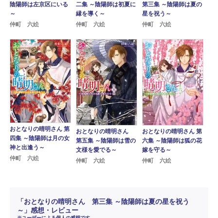
陰陽師は左京区にいる
二集 ～陰陽師は初夏に
第三集 ～陰陽師は夏の
～
縁を導く～
星を祝う～
仲町 六絵
仲町 六絵
仲町 六絵
おとなりの晴明さん 第
おとなりの晴明さん
おとなりの晴明さん 第
四集 ～陰陽師は月の女
第五集 ～陰陽師は雪の
六集 ～陰陽師は狐の花
神と出逢う～
文様を愛でる～
嫁を守る～
仲町 六絵
仲町 六絵
仲町 六絵
「おとなりの晴明さん 第三集 ～陰陽師は夏の星を祝う
～」感想・レビュー
※ユーザーによる個人の感想です