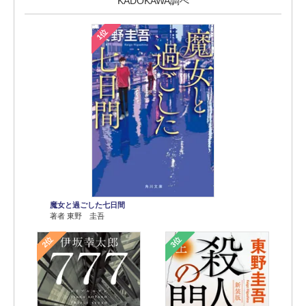
KADOKAWA調べ
1位
魔女と過ごした七日間
著者 東野 圭吾
2位
3位