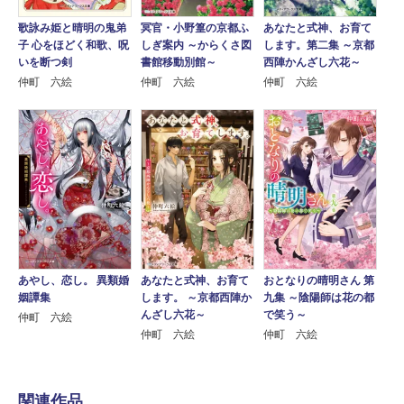
歌詠み姫と晴明の鬼弟
冥官・小野篁の京都ふ
あなたと式神、お育て
子 心をほどく和歌、呪
しぎ案内 ～からくさ図
します。第二集 ～京都
いを断つ剣
書館移動別館～
西陣かんざし六花～
仲町 六絵
仲町 六絵
仲町 六絵
あやし、恋し。 異類婚
あなたと式神、お育て
おとなりの晴明さん 第
姻譚集
します。 ～京都西陣か
九集 ～陰陽師は花の都
んざし六花～
で笑う～
仲町 六絵
仲町 六絵
仲町 六絵
関連作品