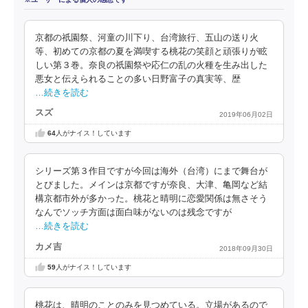
京都の祇園祭、河童の川下り、台湾旅行、五山の送り火
等、初めての京都の夏を満喫する桃花の笑顔と頑張りが眩
しい第３巻。奈良の祇園祭や応仁の乱の火種を生み出した
悪女と伝えられることの多い日野富子の真実等、歴
…続きを読む
スズ
2019年06月02日
64
人がナイス！しています
シリーズ第３作目ですが今回は海外（台湾）にまで舞台が
とびました。メインは京都ですが奈良、大津、亀岡など結
構京都市外が多かった。桃花と晴明に恋愛関係は無さそう
なんでソッチ方面は面白味がないのは残念ですが
…続きを読む
カメ吉
2018年09月30日
59
人がナイス！しています
桃花は、晴明のことのみを見つめている。立場があるので