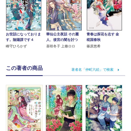
お世話になっておりま
青春は探花を志す 金
華仙公主夜話 その麗
す。陰陽課です４
椛国春秋
人、後宮の闇を討つ
峰守ひろかず
篠原悠希
喜咲冬子 上條ロロ
この著者の商品
著者名「仲町六絵」で検索