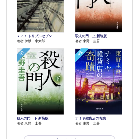
７７７ トリプルセブン
殺人の門 上 新装版
著者 伊坂 幸太郎
著者 東野 圭吾
4位
5位
殺人の門 下 新装版
ナミヤ雑貨店の奇蹟
著者 東野 圭吾
著者 東野 圭吾