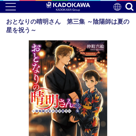
おとなりの晴明さん 第三集 ～陰陽師は夏の
星を祝う～