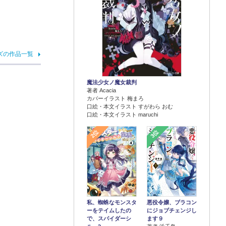
ズの作品一覧
魔法少女ノ魔女裁判
著者 Acacia
カバーイラスト 梅まろ
口絵・本文イラスト すがわら おむ
口絵・本文イラスト maruchi
2位
3位
悪役令嬢、ブラコン
私、蜘蛛なモンスタ
にジョブチェンジし
ーをテイムしたの
ます９
で、スパイダーシ