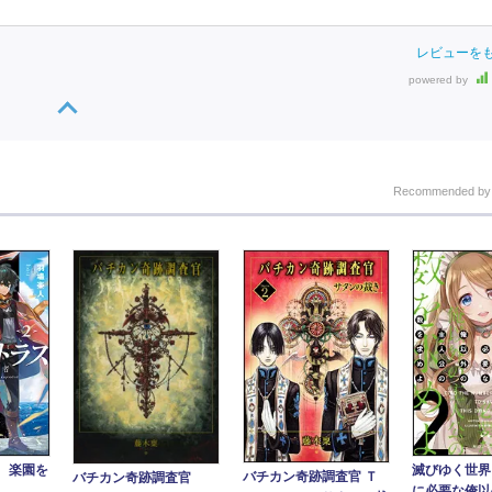
レビューを
powered by
Recommended b
 楽園を
滅びゆく世界
バチカン奇跡調査官 Ｔ
バチカン奇跡調査官
に必要な俺以