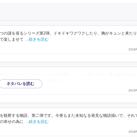
つの謎を巡るシリーズ第2弾。ドキドキワクワクしたり、胸がキュンと来た
で楽しませて
…続きを読む
201
サムライチャンプルー（ジャンル不明）、ミュータントSF、何を描いてもお
ってすごい涙腺にくる。
…続きを読む
201
を観察する物語、第二弾です。今巻もまた未知なる発見な物語揃いで、それ
の幸せの為に
…続きを読む
201