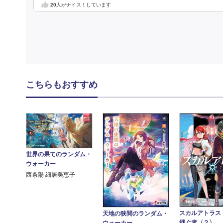
20
人がナイス！しています
こちらもおすすめ
世界の果てのランダム・
ウォーカー
西条陽 細居美恵子
スカルアトラス
天地の狭間のランダム・
継ぐ者〈２〉