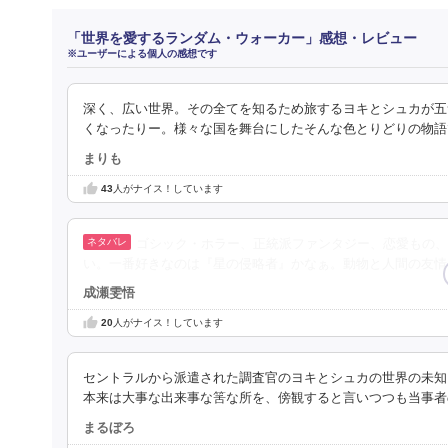
「世界を愛するランダム・ウォーカー」感想・レビュー
※ユーザーによる個人の感想です
深く、広い世界。その全てを知るため旅するヨキとシュカが五
くなったりー。様々な国を舞台にしたそんな色とりどりの物語
まりも
43
人がナイス！しています
ゴシック・ホラー、正統派ファンタジー、恋愛もの、
い。一番好きなのは『星の侵略者』かなぁ。動物と人間の友情
成瀬雯悟
20
人がナイス！しています
セントラルから派遣された調査官のヨキとシュカの世界の未知
本来は大事な出来事な筈な所を、傍観すると言いつつも当事者
まるぼろ