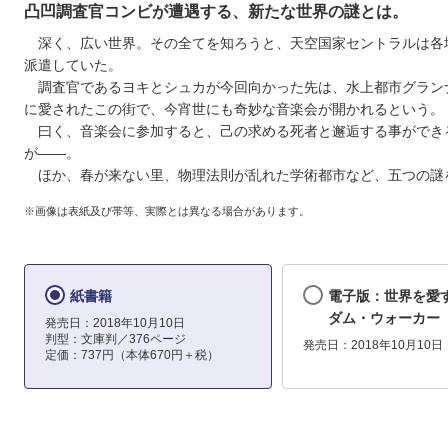
凸凹調査官コンビが遭遇する、新たな世界の謎とは。
深く、広い世界。その全てを知ろうと、天空国家セントラルは各
派遣していた。
調査官であるヨキとシュカが今回向かった先は、水上都市グラン
に愛されたこの街で、今宵世にも奇妙な音楽会が開かれるという。
曰く、音楽会に参加すると、己の求める死者と邂逅する事ができ
が――。
ほか、春が来ない里、物理法則が乱れた学術都市など、五つの謎
※画像は表紙及び帯等、実際とは異なる場合があります。
紙書籍
電子版：世界を愛
ダム・ウォーカー
発売日：2018年10月10日
判型：文庫判／376ページ
発売日：2018年10月10日
定価：737円（本体670円＋税）