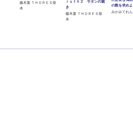
ｒｕｔｈ２ サタンの裁
藤木稟 ＴＨＯＲＥＳ柴
の数を求めよ
き
本
みかみてれん
藤木稟 ＴＨＯＲＥＳ柴
本