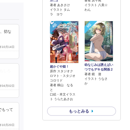
著者 浜千鳥
ル…2
イラスト 八美☆
著者 あきさけ
わん
イラスト タム
ラ ヨウ
4位
5位
り、切な
8年10月14日
幼なじみは誘えばい
超かぐや姫！
つでもデキる関係２
もしろ
原作 スタジオク
著者 鏡 遊
ロマト・スタジオ
イラスト うなさ
コロリド
か
著者 桐山 なる
9年04月02日
と
口絵・本文イラス
ト うらたあさお
でもって
もっとみる
8年10月20日