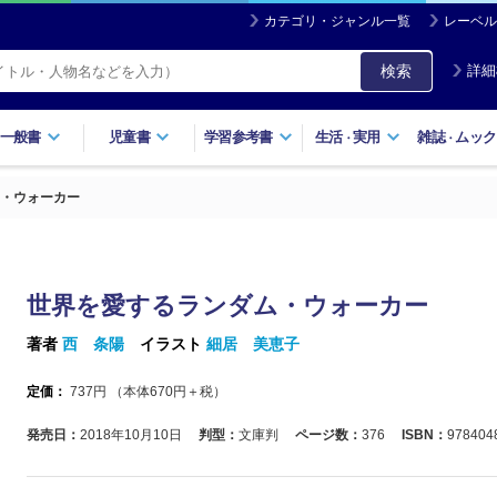
カテゴリ・ジャンル一覧
レーベル
検索
詳細
一般書
児童書
学習参考書
生活
実用
雑誌
ムック
・
・
・ウォーカー
世界を愛するランダム・ウォーカー
著者
西 条陽
イラスト
細居 美恵子
定価：
737
円 （本体
670
円＋税）
発売日：
2018年10月10日
判型：
文庫判
ページ数：
376
ISBN：
978404