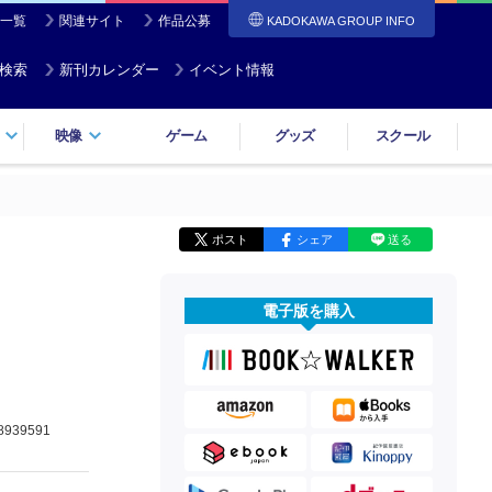
一覧
関連サイト
作品公募
KADOKAWA GROUP INFO
検索
新刊カレンダー
イベント情報
映像
ゲーム
グッズ
スクール
ポスト
シェア
送る
電子版を購入
8939591