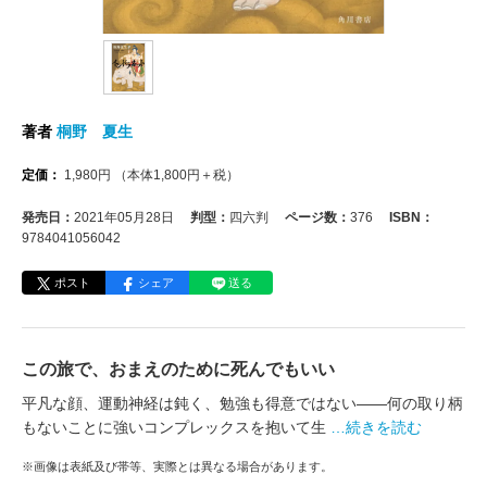
著者
桐野 夏生
定価：
1,980
円
（本体
1,800
円＋税）
発売日：
2021年05月28日
判型：
四六判
ページ数：
376
ISBN：
9784041056042
ポスト
シェア
送る
この旅で、おまえのために死んでもいい
平凡な顔、運動神経は鈍く、勉強も得意ではない――何の取り柄
もないことに強いコンプレックスを抱いて生
…続きを読む
※画像は表紙及び帯等、実際とは異なる場合があります。