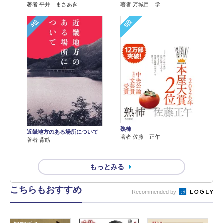
著者 平井 まさあき
著者 万城目 学
4位
5位
熟柿
近畿地方のある場所について
著者 佐藤 正午
著者 背筋
もっとみる
こちらもおすすめ
Recommended by