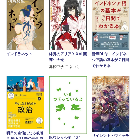
緋弾のアリアＸＸVI 闇
音声DL付 インドネ
インドラネット
穿つ大蛇
シア語の基本が７日間
でわかる本
赤松中学 こぶいち
明日の自信になる教養
サイレント・ウィッチ
呪ワレタ少年（２）
２ 池上 彰 責任編集 幸