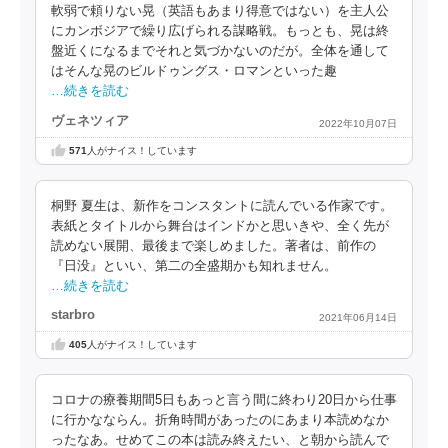
軟弱で頼りない晃（英語もあまり得意ではない）を主人公
にカンボジアで繰り広げられる謀略戦。もっとも、晃は終
盤近くになるまでそれと気づかないのだが。全体を通して
はそんな晃のビルドゥングス・ロマンといった趣
…続きを読む
ヴェネツィア
2022年10月07日
571
人がナイス！しています
桐野 夏生は、新作をコンスタントに読んでいる作家です。
表紙とタイトルから舞台はインドかと思いきや、全く先が
読めない展開、最後まで楽しめました。著者は、前作の
『日没』といい、第二の全盛期かも知れません。
…続きを読む
starbro
2021年06月14日
405
人がナイス！しています
コロナの療養期間5日もあっと言う間に終わり20日から仕事
に行かなならん。折角時間があったのにあまり本読めなか
ったなあ。せめてこの本は読み終えたい、と朝から読んで