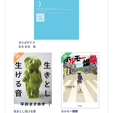
ダクダデイラ
著者 餅屋 蛾
2位
3位
生きとし生ける音
ホルモー燦燦