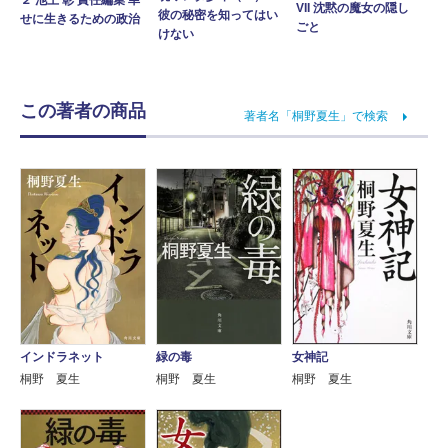
VII 沈黙の魔女の隠し
彼の秘密を知ってはい
せに生きるための政治
ごと
けない
この著者の商品
著者名「桐野夏生」で検索
緑の毒
女神記
インドラネット
桐野 夏生
桐野 夏生
桐野 夏生