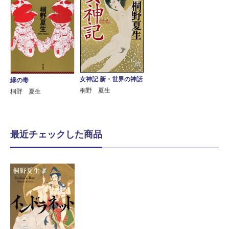
女神記 新・世界の神話
緑の毒
桐野 夏生
桐野 夏生
最近チェックした商品