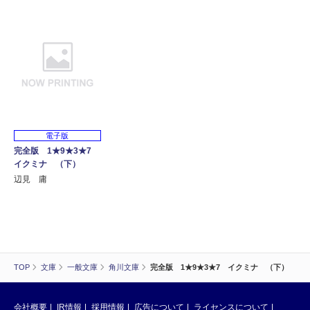
電子版
完全版 1★9★3★7
イクミナ （下）
辺見 庸
TOP
文庫
一般文庫
角川文庫
完全版 1★9★3★7 イクミナ （下）
会社概要
IR情報
採用情報
広告について
ライセンスについて