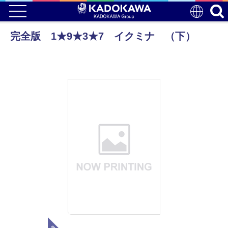
完全版 1★9★3★7 イクミナ （下）
電子版