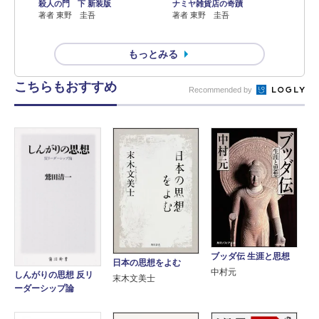
殺人の門 下 新装版
ナミヤ雑貨店の奇蹟
著者 東野 圭吾
著者 東野 圭吾
もっとみる
こちらもおすすめ
Recommended by
ブッダ伝 生涯と思想
日本の思想をよむ
中村元
しんがりの思想 反リ
末木文美士
ーダーシップ論