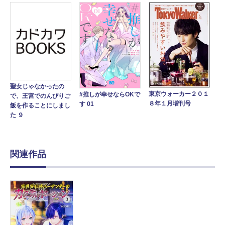
聖女じゃなかったの
東京ウォーカー２０１
#推しが幸せならOKで
で、王宮でのんびりご
８年１月増刊号
す 01
飯を作ることにしまし
た ９
関連作品