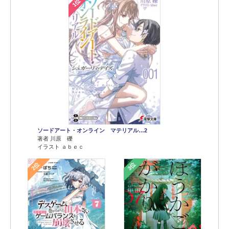
1位
ソードアート・オンライン マテリアル…2
著者 川原 礫
イラスト ａｂｅｃ
2位
3位