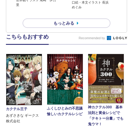
世界観イラスト 尾崎 伊万
口絵・本文イラスト 長浜
里
めぐみ
もっとみる
こちらもおすすめ
Recommended by
神カクテル300 基本
ふくしひとみの不思議
カクテル王子
法則と黄金レシピで
愉しいカクテルレシピ
あずさきな ギークス
「テキトー分量」でも
株式会社
鬼ウマ！