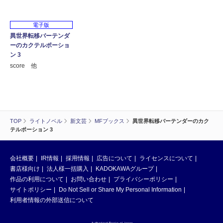
電子版
異世界転移バーテンダ
ーのカクテルポーショ
ン 3
score 他
TOP
ライトノベル
新文芸
MFブックス
異世界転移バーテンダーのカク
テルポーション 3
会社概要
IR情報
採用情報
広告について
ライセンスについて
書店様向け
法人様一括購入
KADOKAWAグループ
作品の利用について
お問い合わせ
プライバシーポリシー
サイトポリシー
Do Not Sell or Share My Personal Information
利用者情報の外部送信について