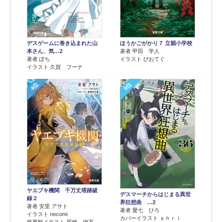
デスゲームに巻き込まれた山
ほうかごがかり７ 立穎小学校
本さん、気…2
著者 甲田 学人
著者 ぽち
イラスト ぴおてぐ
イラスト 久賀 フーナ
4位
5位
ヤエブキ機関 千万丈塔踏破
デスマーチからはじまる異世
録２
界狂想曲 …2
著者 安里 アサト
著者 愛七 ひろ
イラスト necomi
カバーイラスト ｓｈｒｉ