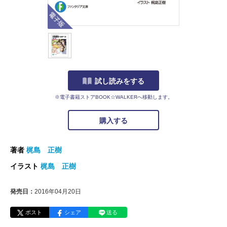
電子版
試し読みをする
※電子書籍ストアBOOK☆WALKERへ移動します。
購入する
著者
梶島 正樹
イラスト
梶島 正樹
発売日：
2016年04月20日
ポスト
シェア
送る