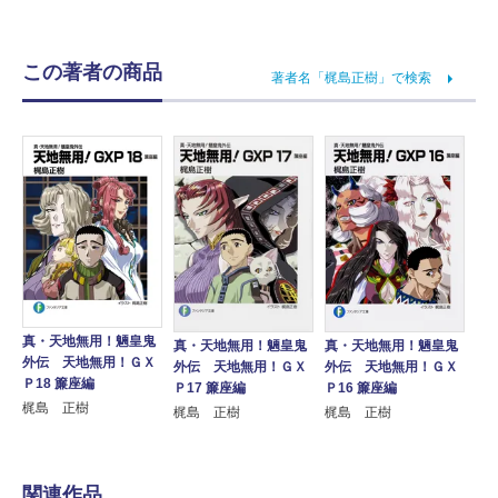
この著者の商品
著者名「梶島正樹」で検索
真・天地無用！魎皇鬼
真・天地無用！魎皇鬼
真・天地無用！魎皇鬼
外伝 天地無用！ＧＸ
外伝 天地無用！ＧＸ
外伝 天地無用！ＧＸ
Ｐ18 簾座編
Ｐ16 簾座編
Ｐ17 簾座編
梶島 正樹
梶島 正樹
梶島 正樹
関連作品