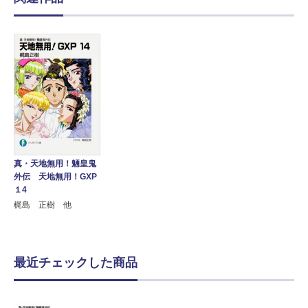
真・天地無用！魎皇鬼
外伝 天地無用！GXP
１4
梶島 正樹 他
最近チェックした商品