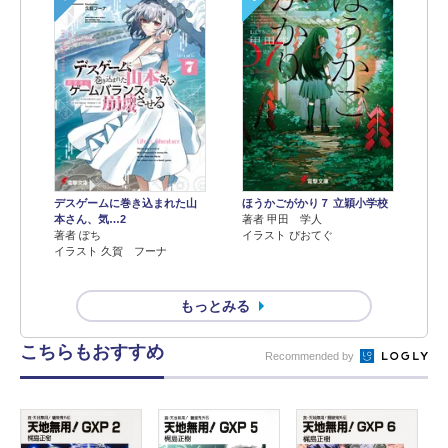
デスゲームに巻き込まれた山
ほうかごがかり７ 立穎小学校
本さん、気…2
著者 甲田 学人
著者 ぽち
イラスト ぴおてぐ
イラスト 久賀 フーナ
もっとみる
こちらもおすすめ
Recommended by