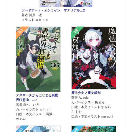
ソードアート・オンライン マテリアル…2
著者 川原 礫
イラスト ａｂｅｃ
2位
3位
魔法少女ノ魔女裁判
デスマーチからはじまる異世
著者 Acacia
界狂想曲 …2
カバーイラスト 梅まろ
著者 愛七 ひろ
口絵・本文イラスト すがわ
カバーイラスト ｓｈｒｉ
ら おむ
口絵・本文イラスト 長浜
口絵・本文イラスト maruchi
めぐみ
4位
5位