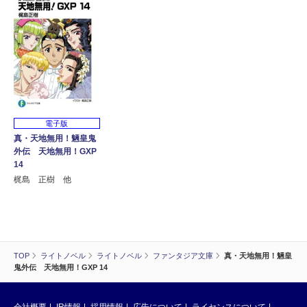
電子版
真・天地無用！魎皇鬼
外伝 天地無用！GXP
14
梶島 正樹 他
TOP
ライトノベル
ライトノベル
ファンタジア文庫
真・天地無用！魎皇
鬼外伝 天地無用！GXP 14
会社概要
IR情報
採用情報
広告について
ライセンスについて