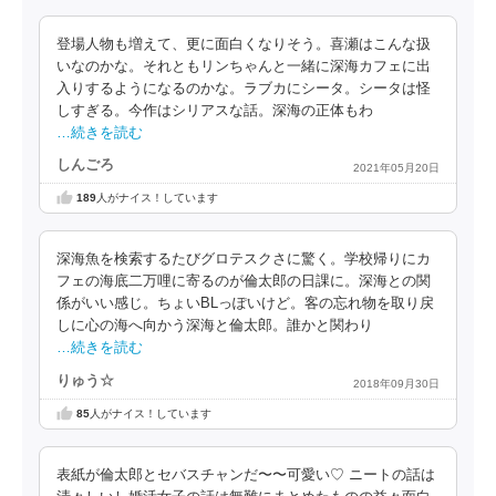
登場人物も増えて、更に面白くなりそう。喜瀬はこんな扱
いなのかな。それともリンちゃんと一緒に深海カフェに出
入りするようになるのかな。ラブカにシータ。シータは怪
しすぎる。今作はシリアスな話。深海の正体もわ
…続きを読む
しんごろ
2021年05月20日
189
人がナイス！しています
深海魚を検索するたびグロテスクさに驚く。学校帰りにカ
フェの海底二万哩に寄るのが倫太郎の日課に。深海との関
係がいい感じ。ちょいBLっぽいけど。客の忘れ物を取り戻
しに心の海へ向かう深海と倫太郎。誰かと関わり
…続きを読む
りゅう☆
2018年09月30日
85
人がナイス！しています
表紙が倫太郎とセバスチャンだ〜〜可愛い♡ ニートの話は