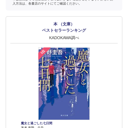
入方法は、各書店のサイトにてご確認ください。
本 （文庫）
ベストセラーランキング
KADOKAWA調べ
1位
魔女と過ごした七日間
著者 東野 圭吾