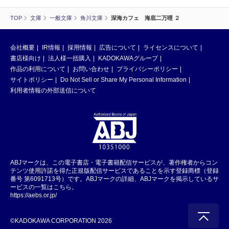
TOP
文庫
一般文庫
角川文庫
深海カフェ 海底二万哩 ２
会社概要
IR情報
採用情報
広告について
ライセンスについて
書店様向け
法人様一括購入
KADOKAWAグループ
作品の利用について
お問い合わせ
プライバシーポリシー
サイトポリシー
Do Not Sell or Share My Personal Information
利用者情報の外部送信について
ABJマークは、この電子書店・電子書籍配信サービスが、著作権者からコン
テンツ使用許諾を得た正規版配信サービスであることを示す登録商標（登録
番号 第6091713号）です。ABJマークの詳細、ABJマークを掲示しているサ
ービスの一覧はこちら。
https://aebs.or.jp/
©KADOKAWA CORPORATION 2026