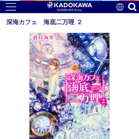
深海カフェ 海底二万哩 ２