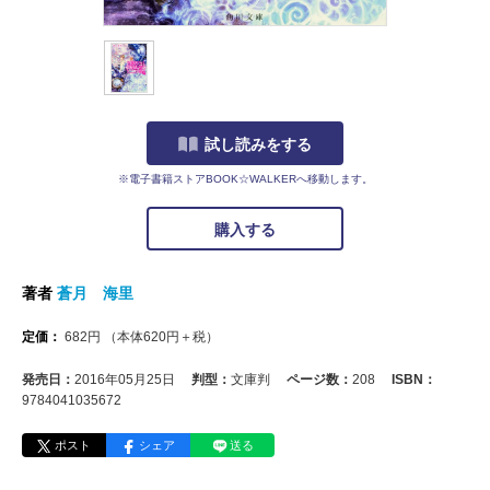
試し読みをする
※電子書籍ストアBOOK☆WALKERへ移動します。
購入する
著者
蒼月 海里
定価：
682
円
（本体
620
円＋税）
発売日：
2016年05月25日
判型：
文庫判
ページ数：
208
ISBN：
9784041035672
ポスト
シェア
送る