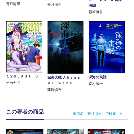
蒼月海里
蒼月海里
海編
藤崎慎吾
１２ＢＥＡＳＴ ３
深海の寓話
深海大戦 Ａｂｙｓｓ
オカヤド
ａｌ Ｗａｒｓ
森村誠一
藤崎慎吾
この著者の商品
著者名「蒼月海里」で検索