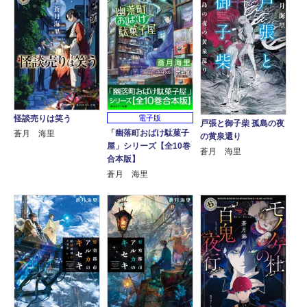
怪談売りは笑う
電子版
戸張と御子柴 孤島の夜
「幽落町おばけ駄菓子
蒼月 海里
の黄泉還り
屋」シリーズ【全10巻
蒼月 海里
合本版】
蒼月 海里