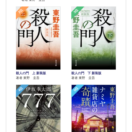
2位
3位
殺人の門 上 新装版
殺人の門 下 新装版
著者 東野 圭吾
著者 東野 圭吾
4位
5位