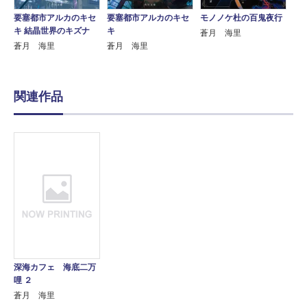
要塞都市アルカのキセ
要塞都市アルカのキセ
モノノケ杜の百鬼夜行
キ 結晶世界のキズナ
キ
蒼月 海里
蒼月 海里
蒼月 海里
関連作品
深海カフェ 海底二万
哩 ２
蒼月 海里