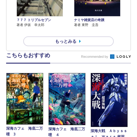
７７７ トリプルセブン
ナミヤ雑貨店の奇蹟
著者 伊坂 幸太郎
著者 東野 圭吾
もっとみる
こちらもおすすめ
Recommended by
深海カフェ 海底二万
深海カフェ 海底二万
深海大戦 Ａｂｙｓｓ
哩 3
哩 ４
ａｌ Ｗａｒｓ 超深