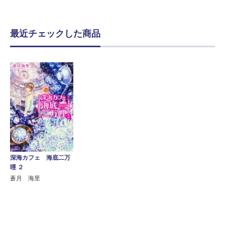
最近チェックした商品
深海カフェ 海底二万
哩 ２
蒼月 海里