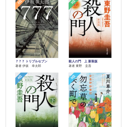
2位
3位
７７７ トリプルセブン
殺人の門 上 新装版
著者 伊坂 幸太郎
著者 東野 圭吾
4位
5位