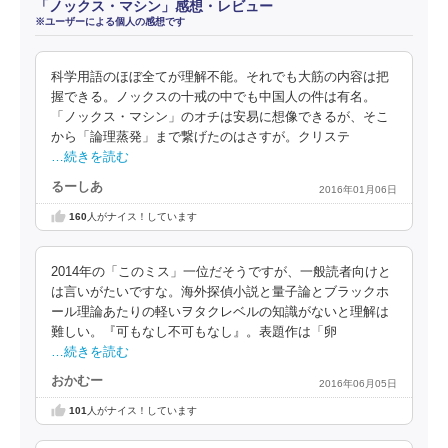
「ノックス・マシン」感想・レビュー
※ユーザーによる個人の感想です
科学用語のほぼ全てが理解不能。それでも大筋の内容は把
握できる。ノックスの十戒の中でも中国人の件は有名。
「ノックス・マシン」のオチは安易に想像できるが、そこ
から「論理蒸発」まで繋げたのはさすが。クリステ
…続きを読む
るーしあ
2016年01月06日
160
人がナイス！しています
2014年の「このミス」一位だそうですが、一般読者向けと
は言いがたいですな。海外探偵小説と量子論とブラックホ
ール理論あたりの軽いヲタクレベルの知識がないと理解は
難しい。『可もなし不可もなし』。表題作は「卵
…続きを読む
おかむー
2016年06月05日
101
人がナイス！しています