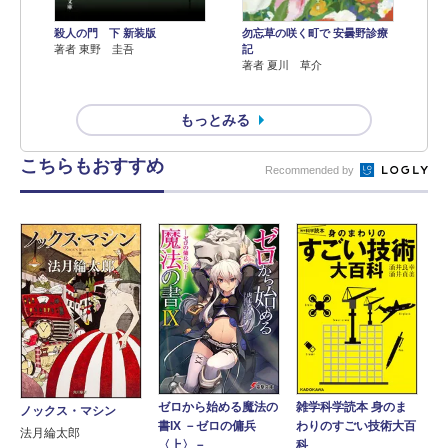
殺人の門 下 新装版
勿忘草の咲く町で 安曇野診療
著者 東野 圭吾
記
著者 夏川 草介
もっとみる
こちらもおすすめ
Recommended by
ゼロから始める魔法の
雑学科学読本 身のま
ノックス・マシン
書IX －ゼロの傭兵
わりのすごい技術大百
法月綸太郎
〈上〉－
科