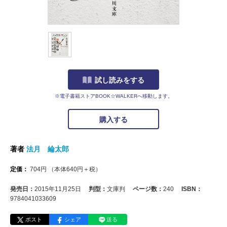
試し読みをする
※電子書籍ストアBOOK☆WALKERへ移動します。
購入する
著者
法月 綸太郎
定価：
704
円
（本体
640
円＋税）
発売日：
2015年11月25日
判型：
文庫判
ページ数：
240
ISBN：
9784041033609
ポスト
シェア
送る