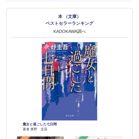
本 （文庫）
ベストセラーランキング
KADOKAWA調べ
1位
魔女と過ごした七日間
著者 東野 圭吾