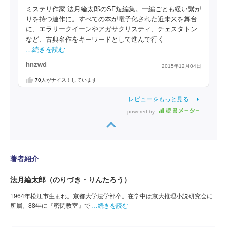
ミステリ作家 法月綸太郎のSF短編集。一編ごとも緩い繋が
りを持つ連作に。すべての本が電子化された近未来を舞台
に、エラリークイーンやアガサクリスティ、チェスタトン
など、古典名作をキーワードとして進んで行く
…続きを読む
hnzwd
2015年12月04日
70
人がナイス！しています
レビューをもっと見る
powered by
著者紹介
法月綸太郎（のりづき・りんたろう）
1964年松江市生まれ。京都大学法学部卒。在学中は京大推理小説研究会に
所属。88年に『密閉教室』で
…続きを読む