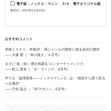
電子版：ノックス・マシン ３/４ 電子オリジナル版
発売日：2015年11月25日
おすすめコメント
本格ミステリ、本格SF、両ジャンルの歴史に残る必読の傑作
――大森 望（「本の旅人」４月号）
まさに“血（知）湧き肉踊る”エンターテイメントだ
――村上 貴史（「ダ・ヴィンチ」6月号）
中でも「論理蒸発――ノックスマシン2」は、“感涙すら誘う恐る
べき傑作”
――千街 晶之（「SFマガジン」6月号）