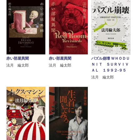
赤い部屋異聞
赤い部屋異聞
パズル崩壊 ＷＨＯＤＵ
ＮＩＴ ＳＵＲＶＩＶ
法月 綸太郎
法月 綸太郎
ＡＬ １９９２‐９５
法月 綸太郎