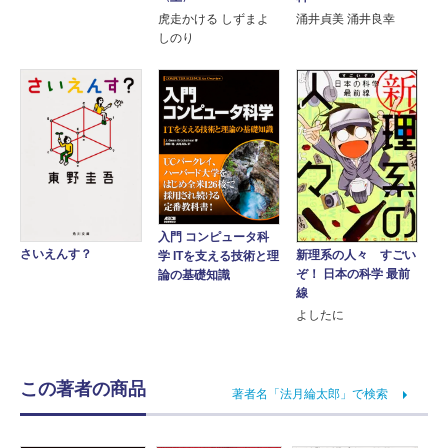
虎走かける しずまよ
涌井貞美 涌井良幸
しのり
入門 コンピュータ科
さいえんす？
新理系の人々 すごい
学 ITを支える技術と理
ぞ！ 日本の科学 最前
論の基礎知識
線
よしたに
この著者の商品
著者名「法月綸太郎」で検索