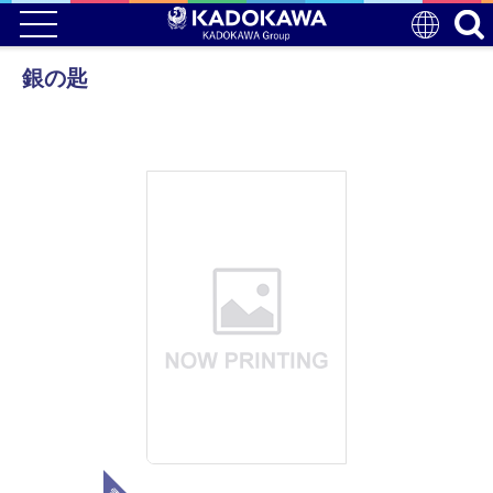
銀の匙
電子版