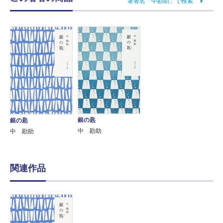
著者名「中勘助」で検索
銀の匙
銀の匙
中 勘助
中 勘助
関連作品