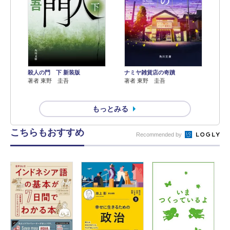
殺人の門 下 新装版
ナミヤ雑貨店の奇蹟
著者 東野 圭吾
著者 東野 圭吾
もっとみる
こちらもおすすめ
Recommended by