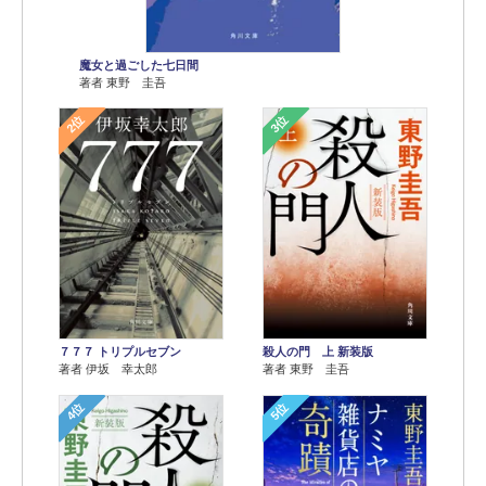
魔女と過ごした七日間
著者 東野 圭吾
2位
3位
７７７ トリプルセブン
殺人の門 上 新装版
著者 伊坂 幸太郎
著者 東野 圭吾
4位
5位