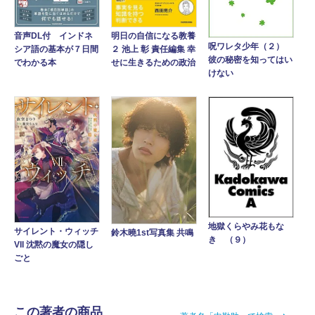
音声DL付 インドネ
明日の自信になる教養
呪ワレタ少年（２）
シア語の基本が７日間
２ 池上 彰 責任編集 幸
彼の秘密を知ってはい
でわかる本
せに生きるための政治
けない
地獄くらやみ花もな
サイレント・ウィッチ
鈴木曉1st写真集 共鳴
き （９）
VII 沈黙の魔女の隠し
ごと
この著者の商品