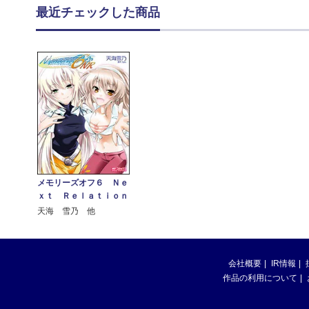
最近チェックした商品
メモリーズオフ６ Ｎｅ
ｘｔ Ｒｅｌａｔｉｏｎ
天海 雪乃 他
会社概要
IR情報
作品の利用について