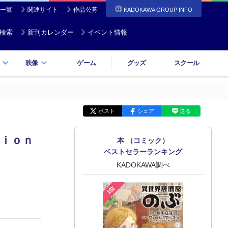
一覧
関連サイト
作品公募
KADOKAWA GROUP INFO
検索
新刊カレンダー
イベント情報
映像
ゲーム
グッズ
スクール
ポスト
シェア
送る
ｉｏｎ
本 （コミック）
ベストセラーランキング
KADOKAWA調べ
1位