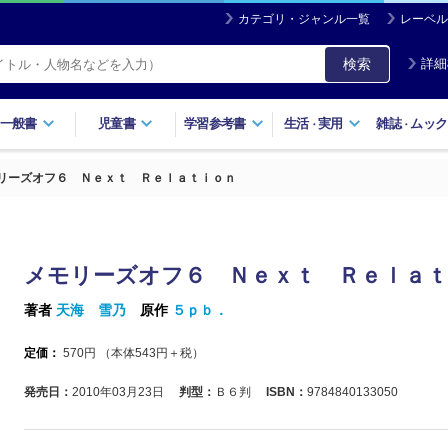
カテゴリ・ジャンル一覧
レーベル
検索
詳細
一般書
児童書
学習参考書
生活
実用
雑誌
ムック
・
・
リーズオフ６ Ｎｅｘｔ Ｒｅｌａｔｉｏｎ
メモリーズオフ６ Ｎｅｘｔ Ｒｅｌａｔ
著者
天海 雪乃
原作
５ｐｂ．
定価：
570
円 （本体
543
円＋税）
発売日：
2010年03月23日
判型：
Ｂ６判
ISBN：
9784840133050