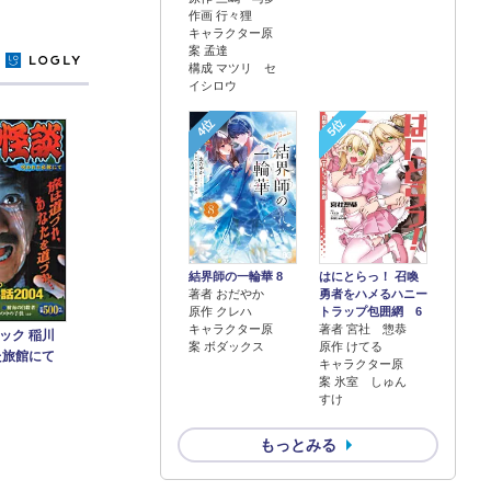
作画 行々狸
キャラクター原
案 孟達
y
構成 マツリ セ
イシロウ
4位
5位
結界師の一輪華 8
はにとらっ！ 召喚
著者 おだやか
勇者をハメるハニー
原作 クレハ
トラップ包囲網 6
キャラクター原
著者 宮社 惣恭
ック 稲川
案 ボダックス
原作 けてる
た旅館にて
キャラクター原
案 氷室 しゅん
すけ
もっとみる