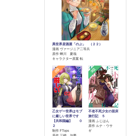
異世界居酒屋「のぶ」 （２２）
漫画 ヴァージニア二等兵
原作 蝉川 夏哉
キャラクター原案 転
2位
3位
乙女ゲー世界はモブ
不老不死少女の苗床
に厳しい世界です
旅行記 ５
【共和国編】 ０
漫画 ふじはん
２
原作 ルナ・ウサ
制作 FTops
ギ
原作 三嶋 与夢