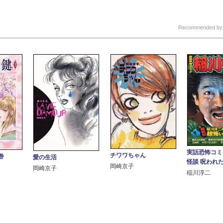
Recommended b
実話恐怖コミ
チワワちゃん
巻
愛の生活
怪談 呪われ
岡崎京子
岡崎京子
稲川淳二