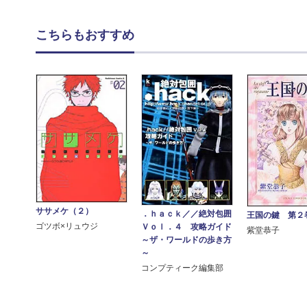
こちらもおすすめ
ササメケ（２）
．ｈａｃｋ／／絶対包囲
王国の鍵 第２
ゴツボ×リュウジ
Ｖｏｌ．４ 攻略ガイド
紫堂恭子
～ザ・ワールドの歩き方
～
コンプティーク編集部