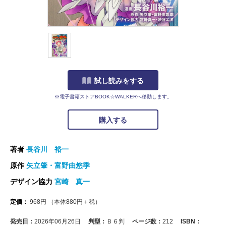
試し読みをする
※電子書籍ストアBOOK☆WALKERへ移動します。
購入する
著者
長谷川 裕一
原作
矢立肇・富野由悠季
デザイン協力
宮崎 真一
定価：
968
円
（本体
880
円＋税）
発売日：
2026年06月26日
判型：
Ｂ６判
ページ数：
212
ISBN：