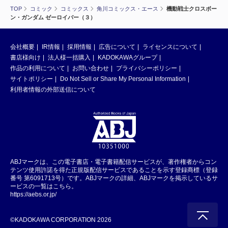
TOP
コミック
コミックス
角川コミックス・エース
機動戦士クロスボー
ン・ガンダム ゼーロイバー（３）
会社概要
IR情報
採用情報
広告について
ライセンスについて
書店様向け
法人様一括購入
KADOKAWAグループ
作品の利用について
お問い合わせ
プライバシーポリシー
サイトポリシー
Do Not Sell or Share My Personal Information
利用者情報の外部送信について
ABJマークは、この電子書店・電子書籍配信サービスが、著作権者からコン
テンツ使用許諾を得た正規版配信サービスであることを示す登録商標（登録
番号 第6091713号）です。ABJマークの詳細、ABJマークを掲示しているサ
ービスの一覧はこちら。
https://aebs.or.jp/
©KADOKAWA CORPORATION 2026