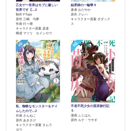
乙女ゲー世界はモブに厳しい
結界師の一輪華 8
世界です【…2
著者 おだやか
制作 FTops
原作 クレハ
原作 三嶋 与夢
キャラクター原案 ボダック
作画 行々狸
ス
キャラクター原案 孟達
構成 マツリ セイシロウ
4位
5位
不老不死少女の苗床旅行記
私、蜘蛛なモンスターをテイ
５
ムしたので…2
漫画 ふじはん
作画 さんねこ
原作 ルナ・ウサギ
原作 あきさけ
キャラクター原案 タムラ
ヨウ