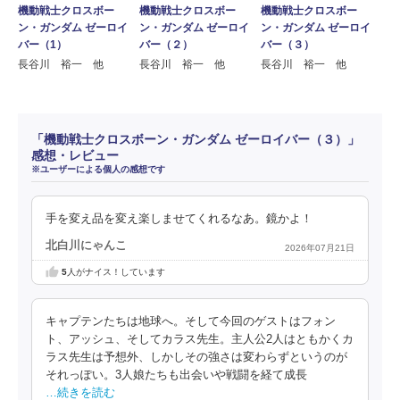
機動戦士クロスボー
機動戦士クロスボー
機動戦士クロスボー
ン・ガンダム ゼーロイ
ン・ガンダム ゼーロイ
ン・ガンダム ゼーロイ
バー（1）
バー（２）
バー（３）
長谷川 裕一 他
長谷川 裕一 他
長谷川 裕一 他
「機動戦士クロスボーン・ガンダム ゼーロイバー（３）」
感想・レビュー
※ユーザーによる個人の感想です
手を変え品を変え楽しませてくれるなあ。鏡かよ！
北白川にゃんこ
2026年07月21日
5
人がナイス！しています
キャプテンたちは地球へ。そして今回のゲストはフォン
ト、アッシュ、そしてカラス先生。主人公2人はともかくカ
ラス先生は予想外、しかしその強さは変わらずというのが
それっぽい。3人娘たちも出会いや戦闘を経て成長
…続きを読む