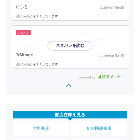
にぃと
2026年07月04日
5
人がナイス！しています
今回はDUSTのメンバーと共闘するゼーロイバ
ー。そして、復活したカラス先生の「ドゥガチを滅ぼす」
宣言の意味とは？先が気になる！
TrMirage
2026年06月27日
0
人がナイス！しています
powered by
書店在庫を見る
大垣書店
紀伊國屋書店