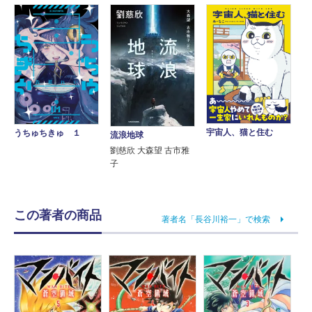
宇宙人、猫と住む
うちゅちきゅ １
流浪地球
劉慈欣 大森望 古市雅
子
この著者の商品
著者名「長谷川裕一」で検索