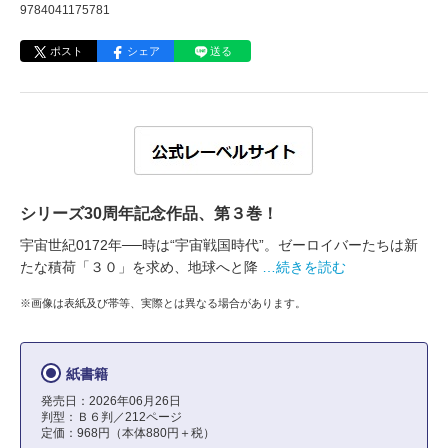
9784041175781
ポスト
シェア
送る
シリーズ30周年記念作品、第３巻！
宇宙世紀0172年──時は“宇宙戦国時代”。ゼーロイバーたちは新
たな積荷「３０」を求め、地球へと降
…続きを読む
※画像は表紙及び帯等、実際とは異なる場合があります。
紙書籍
発売日：2026年06月26日
判型：Ｂ６判／212ページ
定価：968円（本体880円＋税）