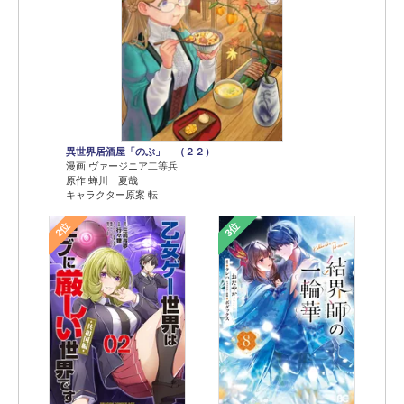
異世界居酒屋「のぶ」 （２２）
漫画 ヴァージニア二等兵
原作 蝉川 夏哉
キャラクター原案 転
2位
3位