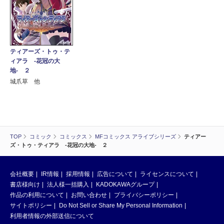
ティアーズ・トゥ・テ
ィアラ ‐花冠の大
地‐ ２
城爪草 他
TOP
コミック
コミックス
MFコミックス アライブシリーズ
ティアー
ズ・トゥ・ティアラ ‐花冠の大地‐ ２
会社概要
IR情報
採用情報
広告について
ライセンスについて
書店様向け
法人様一括購入
KADOKAWAグループ
作品の利用について
お問い合わせ
プライバシーポリシー
サイトポリシー
Do Not Sell or Share My Personal Information
利用者情報の外部送信について