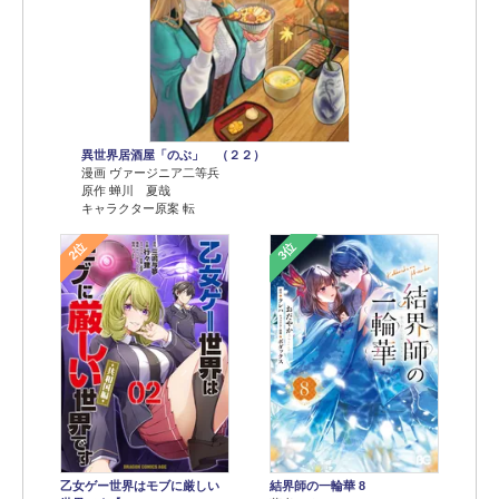
異世界居酒屋「のぶ」 （２２）
漫画 ヴァージニア二等兵
原作 蝉川 夏哉
キャラクター原案 転
2位
3位
乙女ゲー世界はモブに厳しい
結界師の一輪華 8