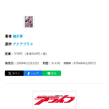
著者
城爪草
原作
アクアプラス
定価：
576
円
（本体
524
円＋税）
発売日：
2009年12月22日
判型：
Ｂ６判
ISBN：
9784840129572
ポスト
シェア
送る