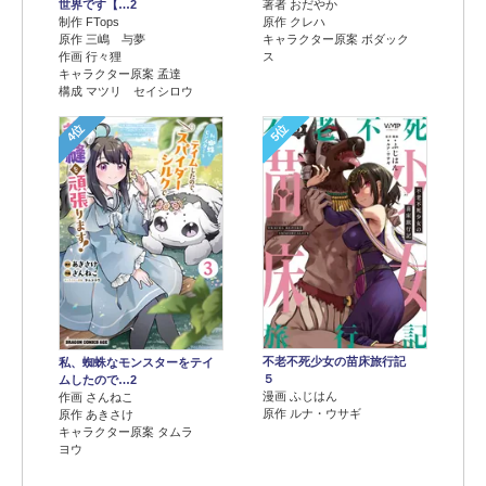
世界です【…2
著者 おだやか
制作 FTops
原作 クレハ
原作 三嶋 与夢
キャラクター原案 ボダック
作画 行々狸
ス
キャラクター原案 孟達
構成 マツリ セイシロウ
4位
5位
不老不死少女の苗床旅行記
私、蜘蛛なモンスターをテイ
５
ムしたので…2
漫画 ふじはん
作画 さんねこ
原作 ルナ・ウサギ
原作 あきさけ
キャラクター原案 タムラ
ヨウ