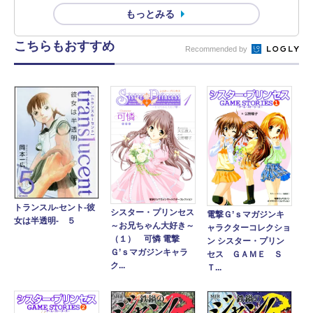
もっとみる
こちらもおすすめ
Recommended by
トランスル‐セント‐彼
シスター・プリンセス
電撃Ｇ’ｓマガジンキ
女は半透明‐ ５
～お兄ちゃん大好き～
ャラクターコレクショ
（１） 可憐 電撃
ン シスター・プリン
Ｇ’ｓマガジンキャラ
セス ＧＡＭＥ Ｓ
ク...
Ｔ...