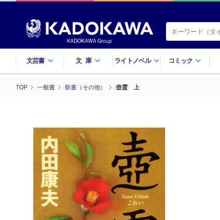
文芸書
文庫
ライトノベル
コミック
TOP
一般書
新書（その他）
壺霊 上