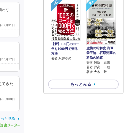
4位
5位
揃わな
4年07月31日
【新】100円のコー
虚構の昭和史 海軍
ラを1000円で売る
善玉論、石原莞爾名
方法
将論の陥穽
著者 永井孝尚
2年05月17日
著者 保阪 正康
著者 戸高 一成
著者 大木 毅
えてきた
もっとみる
3年03月08日
もっと見る