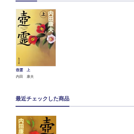
壺霊 上
内田 康夫
最近チェックした商品