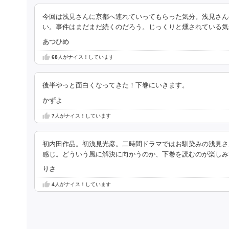
今回は浅見さんに京都へ連れていってもらった気分。浅見さん
い。事件はまだまだ続くのだろう。じっくりと燻されている気
あつひめ
68
人がナイス！しています
後半やっと面白くなってきた！下巻にいきます。
かずよ
7
人がナイス！しています
初内田作品。初浅見光彦。二時間ドラマではお馴染みの浅見さ
感じ。どういう風に解決に向かうのか、下巻を読むのが楽しみ
りさ
4
人がナイス！しています