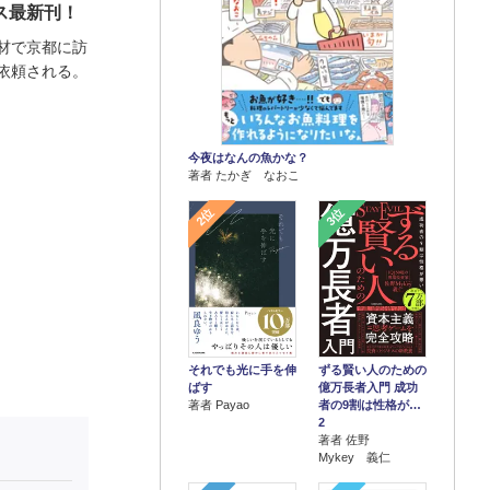
ス最新刊！
材で京都に訪
依頼される。
今夜はなんの魚かな？
著者 たかぎ なおこ
2位
3位
それでも光に手を伸
ずる賢い人のための
ばす
億万長者入門 成功
著者 Payao
者の9割は性格が…
2
著者 佐野
Mykey 義仁