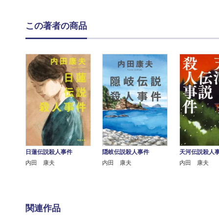
この著者の商品
日蓮伝説殺人事件
隠岐伝説殺人事件
天河伝説殺人
内田 康夫
内田 康夫
内田 康夫
関連作品