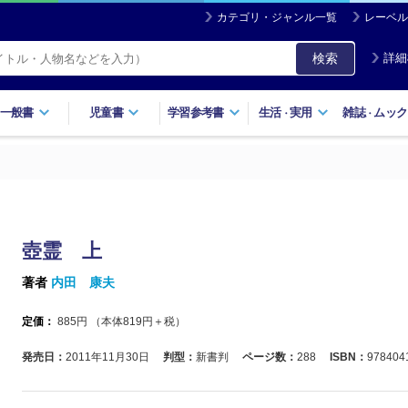
カテゴリ・ジャンル一覧
レーベル
検索
詳細
一般書
児童書
学習参考書
生活
実用
雑誌
ムック
・
・
壺霊 上
著者
内田 康夫
定価：
885
円 （本体
819
円＋税）
発売日：
2011年11月30日
判型：
新書判
ページ数：
288
ISBN：
978404