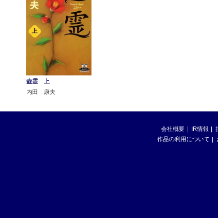
壺霊 上
内田 康夫
会社概要
IR情報
作品の利用について