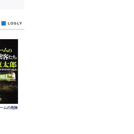
y
ームの危険