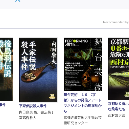
Recommended b
舞台芸術 １９ 〈京
都〉からの発信／アート
京都駅０番ホ
事件
マネジメントの現在地か
平家伝説殺人事件
な乗客たち
ら
内田康夫 角川書店装丁
西村京太郎
京都造形芸術大学舞台芸
室高柳雅人
術研究センター