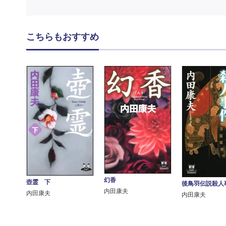
こちらもおすすめ
幻香
壺霊 下
後鳥羽伝説殺人
内田康夫
内田康夫
内田康夫