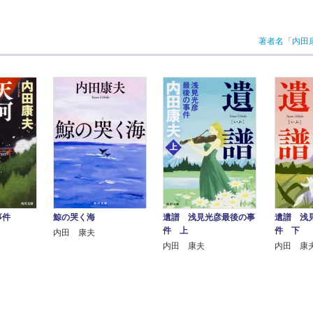
著者名「内田
事件
鯨の哭く海
遺譜 浅見光彦最後の事
遺譜 浅
件 上
件 下
内田 康夫
内田 康夫
内田 康