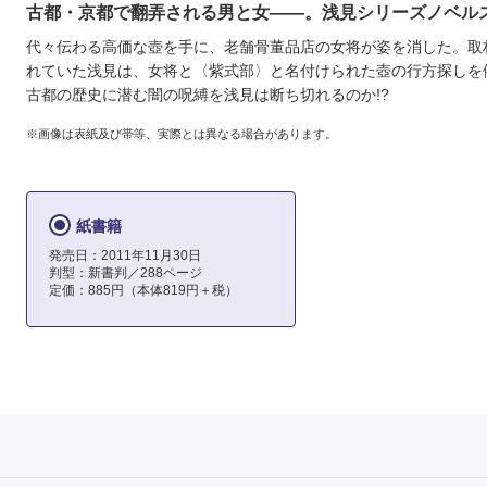
古都・京都で翻弄される男と女――。浅見シリーズノベル
代々伝わる高価な壺を手に、老舗骨董品店の女将が姿を消した。取
れていた浅見は、女将と〈紫式部〉と名付けられた壺の行方探しを
古都の歴史に潜む闇の呪縛を浅見は断ち切れるのか!?
※画像は表紙及び帯等、実際とは異なる場合があります。
紙書籍
発売日：2011年11月30日
判型：新書判／288ページ
定価：885円（本体819円＋税）