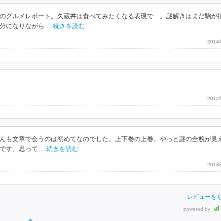
のグルメレポート。久蔵丼は食べてみたくなる表現で…。謎解きはまだ駒が
分になりながら
…続きを読む
201
201
んも文章で会うのは初めてなのでした。上下巻の上巻。やっと謎の全貌が見
です。思って
…続きを読む
201
レビューを
powered by