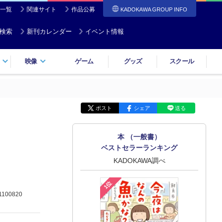
一覧
関連サイト
作品公募
KADOKAWA GROUP INFO
検索
新刊カレンダー
イベント情報
映像
ゲーム
グッズ
スクール
ポスト
シェア
送る
本 （一般書）
ベストセラーランキング
KADOKAWA調べ
1位
1100820