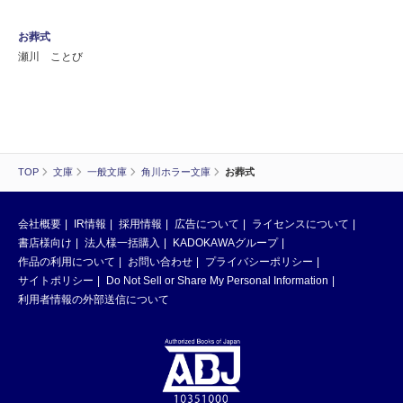
お葬式
瀬川 ことび
TOP
文庫
一般文庫
角川ホラー文庫
お葬式
会社概要
IR情報
採用情報
広告について
ライセンスについて
書店様向け
法人様一括購入
KADOKAWAグループ
作品の利用について
お問い合わせ
プライバシーポリシー
サイトポリシー
Do Not Sell or Share My Personal Information
利用者情報の外部送信について