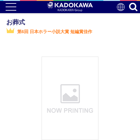
お葬式
第6回 日本ホラー小説大賞 短編賞佳作