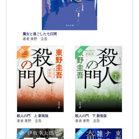
魔女と過ごした七日間
著者 東野 圭吾
2位
3位
殺人の門 上 新装版
殺人の門 下 新装版
著者 東野 圭吾
著者 東野 圭吾
4位
5位