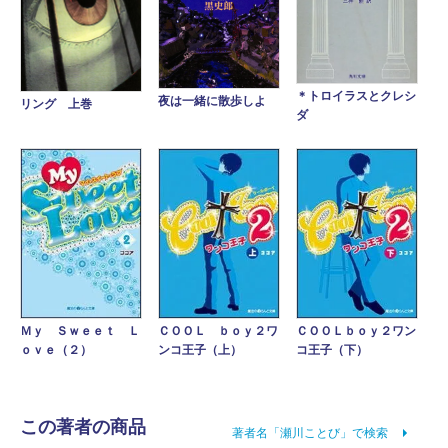
＊トロイラスとクレシ
夜は一緒に散歩しよ
リング 上巻
ダ
ＣＯＯＬ ｂｏｙ２ワ
Ｍｙ Ｓｗｅｅｔ Ｌ
ＣＯＯＬｂｏｙ２ワン
ンコ王子（上）
ｏｖｅ（２）
コ王子（下）
この著者の商品
著者名「瀬川ことび」で検索