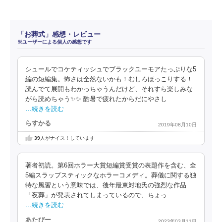
「お葬式」感想・レビュー
※ユーザーによる個人の感想です
シュールでコケティッシュでブラックユーモアたっぷりな5
編の短編集。怖さは全然ないかも！むしろほっこりする！
読んでて展開もわかっちゃうんだけど、それすら楽しみな
がら読めちゃう✨✨ 酷暑で疲れたからだにやさし
…続きを読む
らすかる
2019年08月10日
39
人がナイス！しています
著者初読。第6回ホラー大賞短編賞受賞の表題作を含む、全
5編スラップスティックなホラーコメディ。葬儀に関する独
特な風習という意味では、後年最東対地氏の強烈な作品
「夜葬」が発表されてしまっているので、ちょっ
…続きを読む
あたびー
2023年03月11日