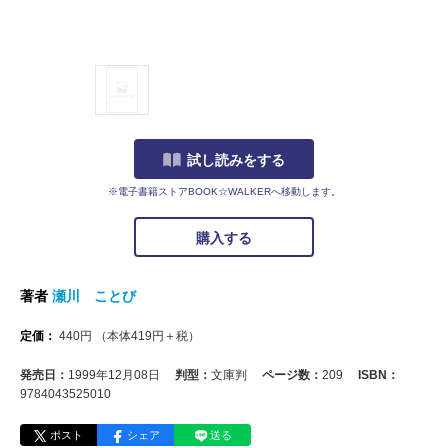
試し読みをする
※電子書籍ストアBOOK☆WALKERへ移動します。
購入する
著者
瀬川 ことび
定価：
440
円
（本体
419
円＋税）
発売日：
1999年12月08日
判型：
文庫判
ページ数：
209
ISBN：
9784043525010
ポスト
シェア
送る