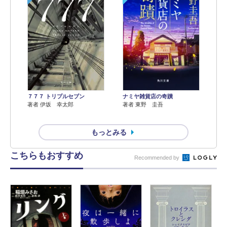
７７７ トリプルセブン
ナミヤ雑貨店の奇蹟
著者 伊坂 幸太郎
著者 東野 圭吾
もっとみる
こちらもおすすめ
Recommended by