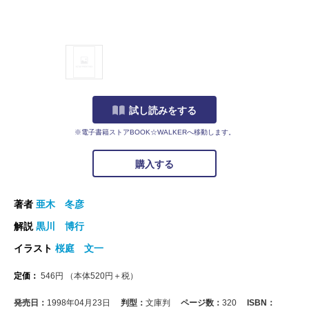
試し読みをする
※電子書籍ストアBOOK☆WALKERへ移動します。
購入する
著者
亜木 冬彦
解説
黒川 博行
イラスト
桜庭 文一
定価：
546
円
（本体
520
円＋税）
発売日：
1998年04月23日
判型：
文庫判
ページ数：
320
ISBN：