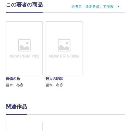
この著者の商品
著者名「亜木冬彦」で検索
傀儡の糸
殺人の駒音
亜木 冬彦
亜木 冬彦
関連作品