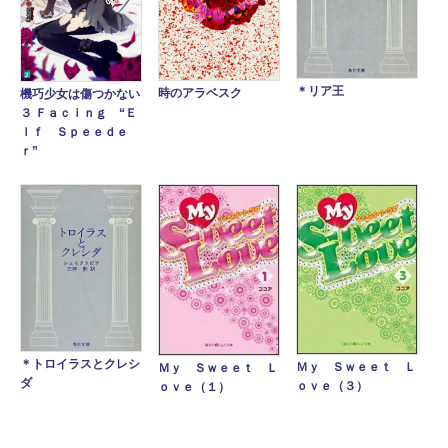
＊リア王
時のアラベスク
機巧少女は傷つかない
３ Ｆａｃｉｎｇ “Ｅ
ｌｆ Ｓｐｅｅｄｅ
ｒ”
＊トロイラスとクレシ
Ｍｙ Ｓｗｅｅｔ Ｌ
Ｍｙ Ｓｗｅｅｔ Ｌ
ダ
ｏｖｅ（３）
ｏｖｅ（１）