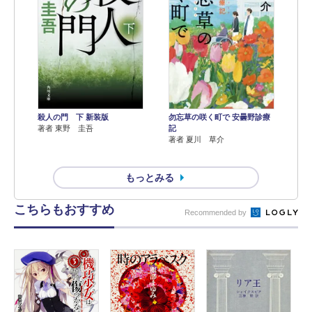
殺人の門 下 新装版
勿忘草の咲く町で 安曇野診療
著者 東野 圭吾
記
著者 夏川 草介
もっとみる
こちらもおすすめ
Recommended by