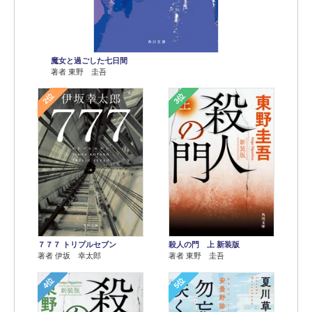
魔女と過ごした七日間
著者 東野 圭吾
2位
3位
７７７ トリプルセブン
殺人の門 上 新装版
著者 伊坂 幸太郎
著者 東野 圭吾
4位
5位