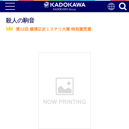
殺人の駒音
第12回 横溝正史ミステリ大賞 特別賞受賞