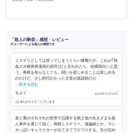
「殺人の駒音」感想・レビュー
※ユーザーによる個人の感想です
ミステリとしては笑ってしまうくらい陳腐だが、これが｢熱
血スポ根将棋漫画の原作｣だと言われたら、結構面白いと思
う。将棋を知らなくても、闘いを楽しめることは楽しめる
のだけど、少し時代がかった文章が講談師のセ
…続きを読む
ちょく
2014年10月14日
4
人がナイス！しています
表と裏のそれそれの世界で活躍する棋士達の生きざまを殺
人事件を通じて描く、将棋ミステリー。傀儡師とか、マン
ガっぽいキャラクターが出てきてワクワクする。先が読め