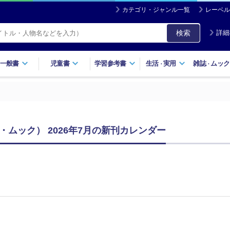
カテゴリ・ジャンル一覧
レーベル
検索
詳細
一般書
児童書
学習参考書
生活
実用
雑誌
ムック
・
・
ムック） 2026年7月の新刊カレンダー