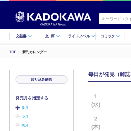
文芸書
文庫
ライトノベル
コミック
TOP
新刊カレンダー
毎日が発見（雑誌・
絞り込み解除
1
発売月を指定する
(水)
前月
今月
2
来月
(木)