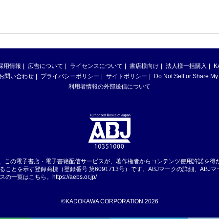
採用情報
広告について
ライセンスについて
書店様向け
法人様一括購入
K
お問い合わせ
プライバシーポリシー
サイトポリシー
Do Not Sell or Share My
利用者情報の外部送信について
は、この電子書店・電子書籍配信サービスが、著作権者からコンテンツ使用許諾を得
ることを示す登録商標（登録番号 第6091713号）です。ABJマークの詳細、ABJ
スの一覧はこちら。
https://aebs.or.jp/
©KADOKAWA CORPORATION 2026