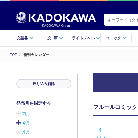
文芸書
文庫
ライトノベル
コミック
TOP
新刊カレンダー
絞り込み解除
発売月を指定する
フルールコミック
前月
今月
1
来月