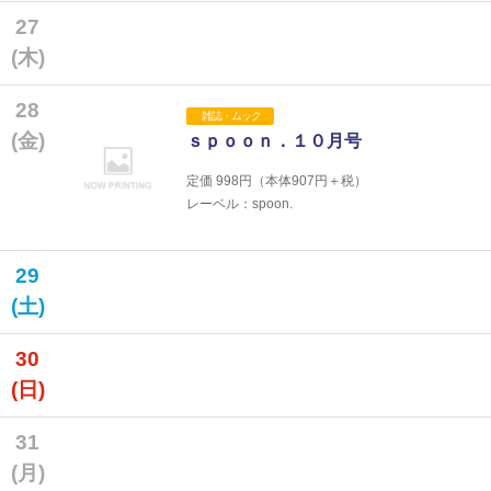
27
(木)
28
雑誌・ムック
(金)
ｓｐｏｏｎ．１０月号
定価
998
円（本体
907
円＋税）
レーベル：spoon.
29
(土)
30
(日)
31
(月)