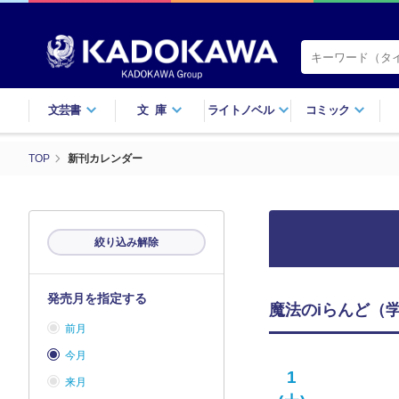
文芸書
文庫
ライトノベル
コミック
TOP
新刊カレンダー
絞り込み解除
発売月を指定する
魔法のiらんど（学
前月
今月
1
来月