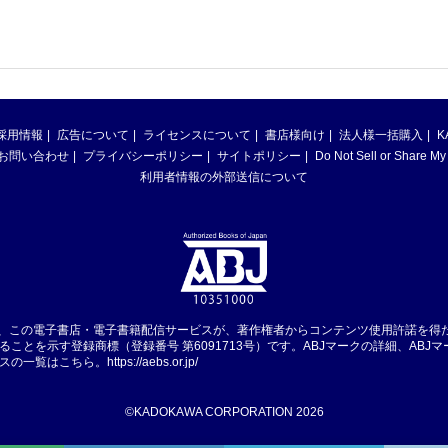
採用情報
広告について
ライセンスについて
書店様向け
法人様一括購入
K
お問い合わせ
プライバシーポリシー
サイトポリシー
Do Not Sell or Share My
利用者情報の外部送信について
は、この電子書店・電子書籍配信サービスが、著作権者からコンテンツ使用許諾を得
ることを示す登録商標（登録番号 第6091713号）です。ABJマークの詳細、ABJ
スの一覧はこちら。
https://aebs.or.jp/
©KADOKAWA CORPORATION 2026