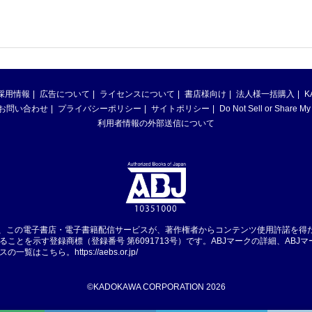
採用情報
広告について
ライセンスについて
書店様向け
法人様一括購入
K
お問い合わせ
プライバシーポリシー
サイトポリシー
Do Not Sell or Share My
利用者情報の外部送信について
は、この電子書店・電子書籍配信サービスが、著作権者からコンテンツ使用許諾を得
ることを示す登録商標（登録番号 第6091713号）です。ABJマークの詳細、ABJ
スの一覧はこちら。
https://aebs.or.jp/
©KADOKAWA CORPORATION 2026