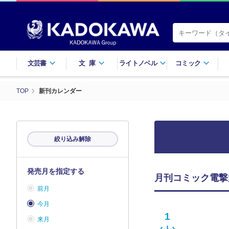
文芸書
文庫
ライトノベル
コミック
TOP
新刊カレンダー
絞り込み解除
発売月を指定する
月刊コミック電撃
前月
今月
1
来月