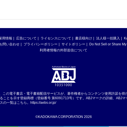
採用情報
広告について
ライセンスについて
書店様向け
法人様一括購入
K
お問い合わせ
プライバシーポリシー
サイトポリシー
Do Not Sell or Share My
利用者情報の外部送信について
は、この電子書店・電子書籍配信サービスが、著作権者からコンテンツ使用許諾を得
ることを示す登録商標（登録番号 第6091713号）です。ABJマークの詳細、ABJ
スの一覧はこちら。
https://aebs.or.jp/
©KADOKAWA CORPORATION 2026