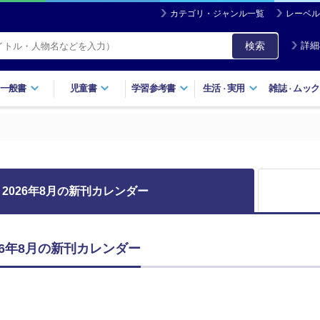
カテゴリ・ジャンル一覧
レーベル
検索
詳細
一般書
児童書
学習参考書
生活
実用
雑誌
ムック
・
・
2026年8月の新刊カレンダー
26年8月の新刊カレンダー