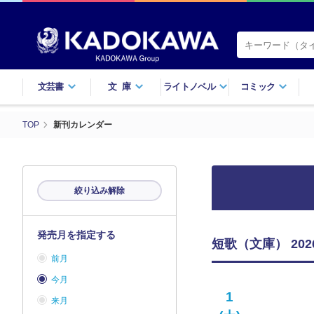
文芸書
文庫
ライトノベル
コミック
TOP
新刊カレンダー
絞り込み解除
発売月を指定する
短歌（文庫） 20
前月
今月
1
来月