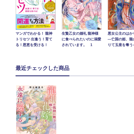
悪女公主のはか
マンガでわかる！ 龍神
生贄乙女の婚礼 龍神様
―亡国の姫、龍
トリセツ 出逢う！育て
に食べられたいのに溺愛
りて玉座を奪う
る！恩恵を受ける！
されています。 1
最近チェックした商品