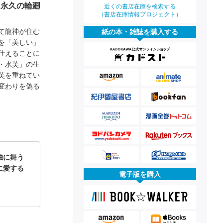
。永久の輪廻
近くの書店在庫を検索する
（書店在庫情報プロジェクト）
て龍神が住む
紙の本・雑誌を購入する
を「美しい」
仕えることに
・水芙」の生
芙を重ねてい
変わりを偽る
独に舞う
に愛する
電子版を購入