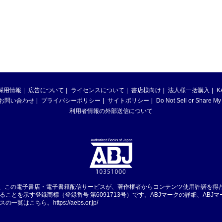
採用情報
広告について
ライセンスについて
書店様向け
法人様一括購入
K
お問い合わせ
プライバシーポリシー
サイトポリシー
Do Not Sell or Share My
利用者情報の外部送信について
は、この電子書店・電子書籍配信サービスが、著作権者からコンテンツ使用許諾を得
ることを示す登録商標（登録番号 第6091713号）です。ABJマークの詳細、ABJ
スの一覧はこちら。
https://aebs.or.jp/