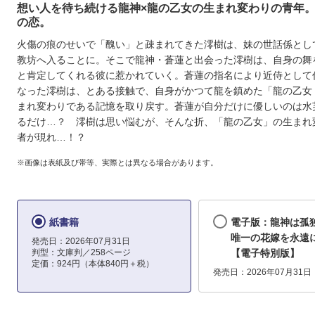
想い人を待ち続ける龍神×龍の乙女の生まれ変わりの青年
の恋。
火傷の痕のせいで「醜い」と疎まれてきた澪樹は、妹の世話係とし
教坊へ入ることに。そこで龍神・蒼蓮と出会った澪樹は、自身の舞
と肯定してくれる彼に惹かれていく。蒼蓮の指名により近侍として
なった澪樹は、とある接触で、自身がかつて龍を鎮めた「龍の乙女
まれ変わりである記憶を取り戻す。蒼蓮が自分だけに優しいのは水
るだけ…？ 澪樹は思い悩むが、そんな折、「龍の乙女」の生まれ
者が現れ…！？
※画像は表紙及び帯等、実際とは異なる場合があります。
紙書籍
電子版：龍神は孤
唯一の花嫁を永遠
発売日：2026年07月31日
判型：文庫判／258ページ
【電子特別版】
定価：924円（本体840円＋税）
発売日：2026年07月31日