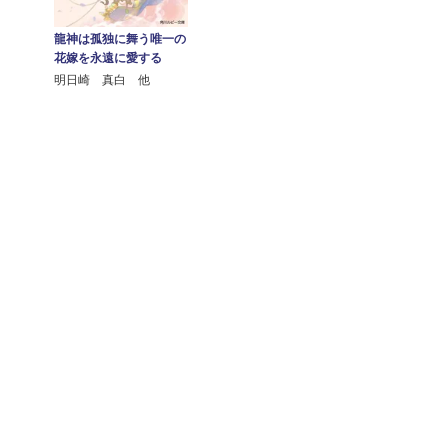
龍神は孤独に舞う唯一の
花嫁を永遠に愛する
明日崎 真白 他