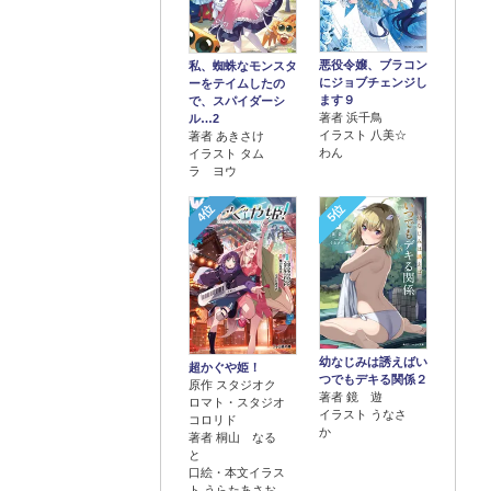
悪役令嬢、ブラコン
私、蜘蛛なモンスタ
にジョブチェンジし
ーをテイムしたの
ます９
で、スパイダーシ
著者 浜千鳥
ル…2
イラスト 八美☆
著者 あきさけ
わん
イラスト タム
ラ ヨウ
4位
5位
幼なじみは誘えばい
超かぐや姫！
つでもデキる関係２
原作 スタジオク
著者 鏡 遊
ロマト・スタジオ
イラスト うなさ
コロリド
か
著者 桐山 なる
と
口絵・本文イラス
ト うらたあさお