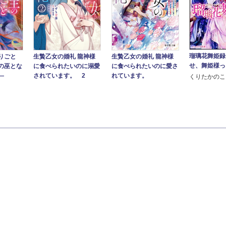
瑠璃花舞姫録
りごと
生贄乙女の婚礼 龍神様
生贄乙女の婚礼 龍神様
せ、舞姫様っ
の巫とな
に食べられたいのに愛さ
に食べられたいのに溺愛
―
れています。
されています。 2
くりたかのこ