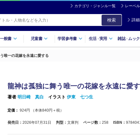
カテゴリ・ジャンル一覧
レーベル
検索
詳細
一般書
児童書
学習参考書
生活
実用
雑誌
ムック
・
・
う唯一の花嫁を永遠に愛する
龍神は孤独に舞う唯一の花嫁を永遠に愛
著者
明日崎 真白
イラスト
伊東 七つ生
定価：
924
円 （本体
840
円＋税）
発売日：
2026年07月31日
判型：
文庫判
ページ数：
258
ISBN：
978404