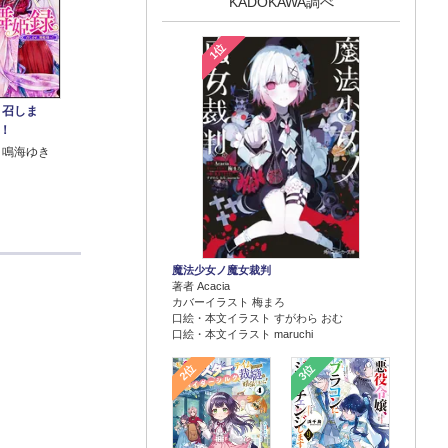
KADOKAWA調べ
1位
 召しま
！
 鳴海ゆき
魔法少女ノ魔女裁判
著者 Acacia
カバーイラスト 梅まろ
口絵・本文イラスト すがわら おむ
口絵・本文イラスト maruchi
2位
3位