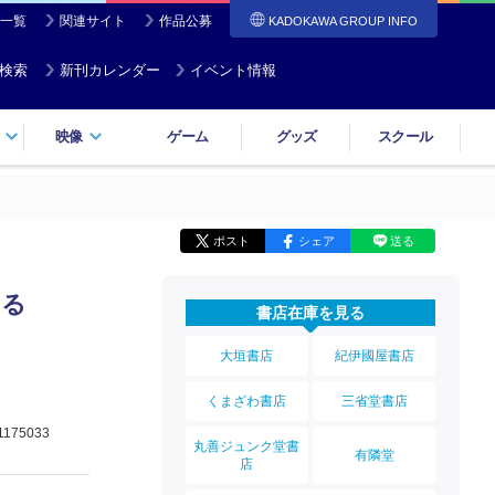
一覧
関連サイト
作品公募
KADOKAWA GROUP INFO
検索
新刊カレンダー
イベント情報
映像
ゲーム
グッズ
スクール
ポスト
シェア
送る
する
書店在庫を見る
大垣書店
紀伊國屋書店
くまざわ書店
三省堂書店
1175033
丸善ジュンク堂書
有隣堂
店