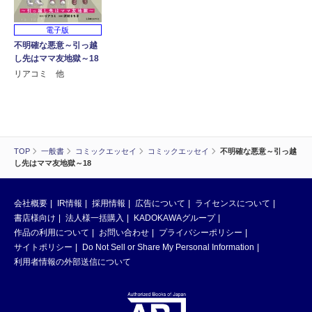
電子版
不明確な悪意～引っ越
し先はママ友地獄～18
リアコミ 他
TOP
一般書
コミックエッセイ
コミックエッセイ
不明確な悪意～引っ越
し先はママ友地獄～18
会社概要
IR情報
採用情報
広告について
ライセンスについて
書店様向け
法人様一括購入
KADOKAWAグループ
作品の利用について
お問い合わせ
プライバシーポリシー
サイトポリシー
Do Not Sell or Share My Personal Information
利用者情報の外部送信について