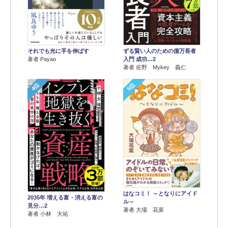
それでも光に手を伸ばす
ずる賢い人のための億万長者
著者 Payao
入門 成功…2
著者 佐野 Mykey 義仁
4位
5位
はなコミ！ ～となりにアイド
2035年 増える富・消える富の
ル～
見分…2
著者 大場 花菜
著者 小林 大祐