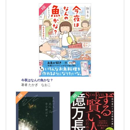
1位
今夜はなんの魚かな？
著者 たかぎ なおこ
2位
3位