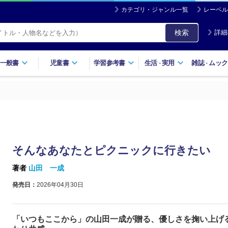
カテゴリ・ジャンル一覧
レーベル
検索
詳細
一般書
児童書
学習参考書
生活
実用
雑誌
ムック
・
・
そんなあなたとピクニックに行きたい
著者
山田 一成
発売日：
2026年04月30日
「いつもここから」の山田一成が贈る、優しさを掬い上げ