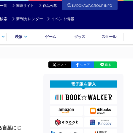
一覧
関連サイト
作品公募
KADOKAWA GROUP INFO
検索
新刊カレンダー
イベント情報
映像
ゲーム
グッズ
スクール
ポスト
シェア
送る
電子版を購入
る言葉にじ