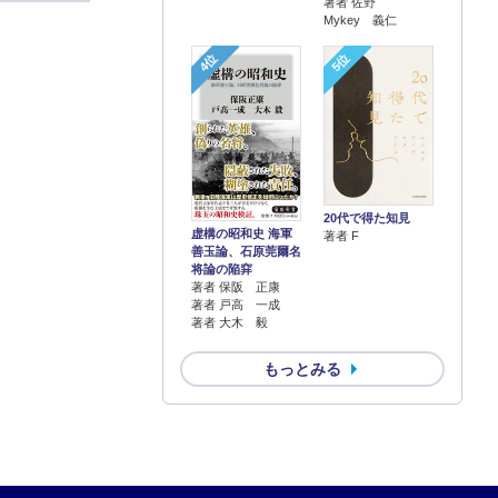
著者 佐野
Mykey 義仁
4位
5位
20代で得た知見
虚構の昭和史 海軍
著者 F
善玉論、石原莞爾名
将論の陥穽
著者 保阪 正康
著者 戸高 一成
著者 大木 毅
もっとみる