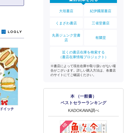
大垣書店
紀伊國屋書店
くまざわ書店
三省堂書店
y
丸善ジュンク堂書
有隣堂
店
近くの書店在庫を検索する
（書店在庫情報プロジェクト）
※書店によって現在在庫や取り扱いがない場
合がございます。詳しい購入方法は、各書店
のサイトにてご確認ください。
本 （一般書）
ベストセラーランキング
ドイッチ
KADOKAWA調べ
1位