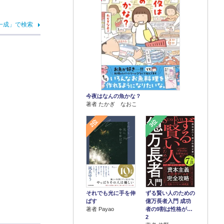
一成」で検索
今夜はなんの魚かな？
著者 たかぎ なおこ
2位
3位
それでも光に手を伸
ずる賢い人のための
ばす
億万長者入門 成功
著者 Payao
者の9割は性格が…
2