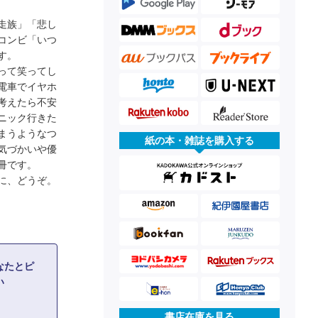
走族」「悲し
コンビ「いつ
す。
って笑ってし
電車でイヤホ
考えたら不安
ニック行きた
まうようなつ
紙の本・雑誌を購入する
気づかいや優
冊です。
に、どうぞ。
なたとピ
い
書店在庫を見る