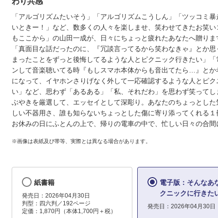
わり共感
「アルゴリズムたいそう」「アルゴリズムこうしん」「ツッコミ暴
いときー！」など、数多くの人々を楽しませ、笑わせてきたお笑い
もここから」の山田一成が、日々にちょっと疲れたあなたへ贈りま
「真面目な話だったのに、『冗談言ってるから笑わなきゃ』とか思
まったことをずっと後悔してるような人とピクニック行きたい」「
ンして音楽聴いてる時『もしスマホ本体からも音出てたら…』とか
になって、イヤホンさりげなく外して一応確認するような人とピク
い」など、思わず「あるある」「私、それだわ」を思わず笑ってし
ぶやきを厳選して、エッセイとして深彫り。あなたのちょっとした
しい不器用さ、誰も知らないちょっとした傷に寄り添ってくれる１
お休みの日にふとんの上で、帰りの電車の中で、忙しい日々の合間
※画像は表紙及び帯等、実際とは異なる場合があります。
紙書籍
電子版：そんなあ
クニックに行きた
発売日：2026年04月30日
判型：四六判／192ページ
発売日：2026年04月30日
定価：1,870円（本体1,700円＋税）