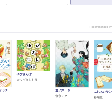
Recommended b
ゆびさんぽ
まつざきしおり
イッチ
君ノ声 ５
ふれあいサン
森永ミク
谷瑞恵