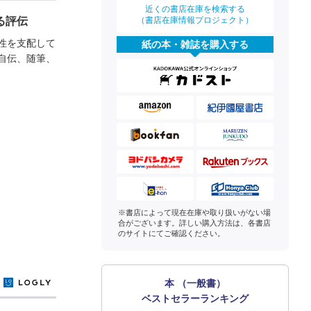
近くの書店在庫を検索する
（書店在庫情報プロジェクト）
る評伝
性を支配して
紙の本・雑誌を購入する
自伝、随筆、
※書店によって現在在庫や取り扱いがない場
合がございます。詳しい購入方法は、各書店
のサイトにてご確認ください。
本 （一般書）
y
ベストセラーランキング