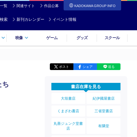
一覧
関連サイト
作品公募
KADOKAWA GROUP INFO
検索
新刊カレンダー
イベント情報
映像
ゲーム
グッズ
スクール
ポスト
シェア
送る
たち
書店在庫を見る
大垣書店
紀伊國屋書店
くまざわ書店
三省堂書店
丸善ジュンク堂書
有隣堂
店