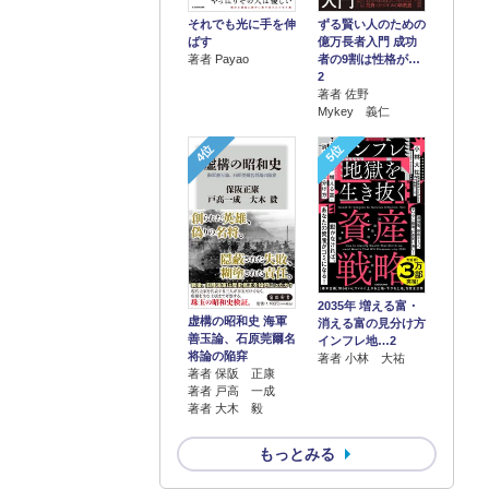
それでも光に手を伸
ずる賢い人のための
ばす
億万長者入門 成功
著者 Payao
者の9割は性格が…
2
著者 佐野
Mykey 義仁
4位
5位
2035年 増える富・
虚構の昭和史 海軍
消える富の見分け方
善玉論、石原莞爾名
インフレ地…2
将論の陥穽
著者 小林 大祐
著者 保阪 正康
著者 戸高 一成
著者 大木 毅
もっとみる