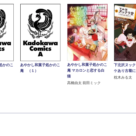
あやかし和菓子処かのこ
下北沢ヌック
処かのこ
あやかし和菓子処かのこ
庵 マカロンと恋する白
ケあり古着に
庵 （１）
猫
枕木みる太
高橋由太 前田ミック