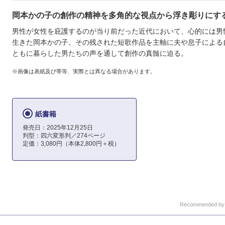
岡本かの子の創作の精神を多角的な視点から浮き彫りにす
男性が女性を庇護するのが当り前だった近代において、心的には男
生きた岡本かの子。その残された短歌作品を主軸に夫や息子による
ともに暮らした男たちの声を通して創作の真髄に迫る。
※画像は表紙及び帯等、実際とは異なる場合があります。
紙書籍
発売日：2025年12月25日
判型：四六変形判／274ページ
定価：3,080円（本体2,800円＋税）
Recommended b