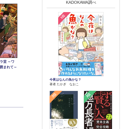
KADOKAWA調べ
1位
ラ堂 ～ワ
囲まれて～
今夜はなんの魚かな？
著者 たかぎ なおこ
2位
3位