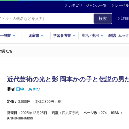
カテゴリ・ジャンル一覧
レーベル
検索
詳細
一般書
児童書
学習参考書
生活
実用
雑誌
ムック
・
・
の男たち
近代芸術の光と影 岡本かの子と伝説の男
著者
田中 あさひ
定価：
3,080
円 （本体
2,800
円＋税）
発売日：
2025年12月25日
判型：
四六変形判
ページ数：
274
ISBN：
9784048846899