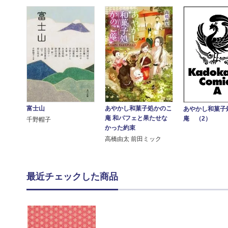
富士山
あやかし和菓子処かのこ
あやかし和菓子
庵 和パフェと果たせな
庵 （2）
千野帽子
かった約束
高橋由太 前田ミック
最近チェックした商品