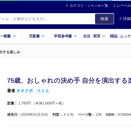
カテゴリ・ジャンル一覧
レーベル
検索
詳細
一般書
児童書
学習参考書
生活
実用
雑誌
ムック
・
・
演出する楽しみ
75歳、おしゃれの決め手 自分を演出する
著者
オオクボ スミエ
定価：
1,760
円 （本体
1,600
円＋税）
発売日：
2026年01月15日
判型：
Ａ５判
ページ数：
128
ISBN：
978404