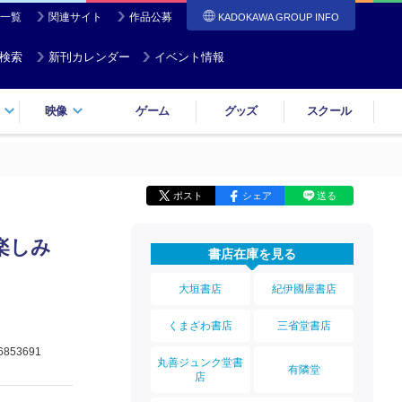
一覧
関連サイト
作品公募
KADOKAWA GROUP INFO
検索
新刊カレンダー
イベント情報
映像
ゲーム
グッズ
スクール
ポスト
シェア
送る
楽しみ
書店在庫を見る
大垣書店
紀伊國屋書店
くまざわ書店
三省堂書店
6853691
丸善ジュンク堂書
有隣堂
店