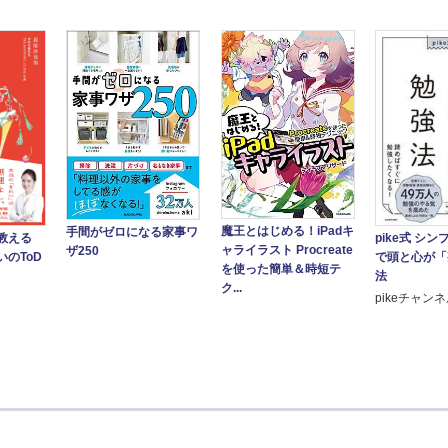
魔王とはじめる！iPadキ
手間がゼロになる家事ワ
pike式 シ
教える
ャライラスト Procreate
ザ250
で頭と心が「
のToD
を使った簡単＆時短テ
法
ク...
pikeチャン