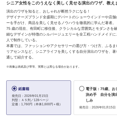
シニア女性をこのうえなく美しく見せる演出のワザ、教え
演出のワザを知ると、おしゃれが断然ラクになる！
デザイナーズブランド全盛期にデパートのショーウインドーや店舗
ーを手がけ、商品を美しく見せるノウハウを徹底的に学んだ著者。
75 歳の現在、有田町に移住後、クラシカルな雰囲気とモダンさを
細なデザインが特徴のシルバージュエリーを全工程ハンドメイドに
人で制作している。
本書では、ファッションやアクセサリーの選び方・つけ方、ふるま
リアセンスなど、シニアライフを美しくする自分演出のワザを、著
通して紹介する。
※画像は表紙及び帯等、実際とは異なる場合があります。
紙書籍
電子版：75歳、お
決め手 自分を演
発売日：2026年01月15日
判型：Ａ５判／128ページ
しみ
定価：1,760円（本体1,600円＋税）
発売日：2026年01月15日