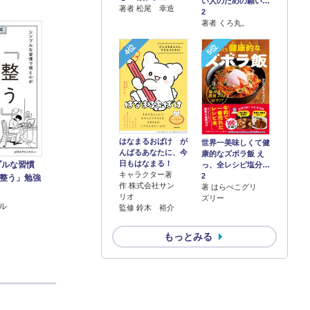
い人のための願い…
著者 松尾 幸造
2
著者 くろ丸。
4位
5位
はなまるおばけ が
世界一美味しくて健
んばるあなたに、今
康的なズボラ飯 え
日もはなまる！
ンプルな習慣
っ、全レシピ塩分…
キャラクター著
2
整う」勉強
作 株式会社サン
著 はらぺこグリ
リオ
ズリー
ネル
監修 鈴木 裕介
もっとみる