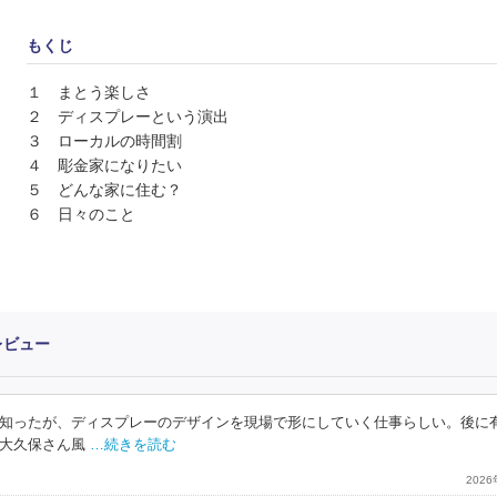
もくじ
１ まとう楽しさ
２ ディスプレーという演出
３ ローカルの時間割
４ 彫金家になりたい
５ どんな家に住む？
６ 日々のこと
レビュー
知ったが、ディスプレーのデザインを現場で形にしていく仕事らしい。後に
大久保さん風
…続きを読む
202