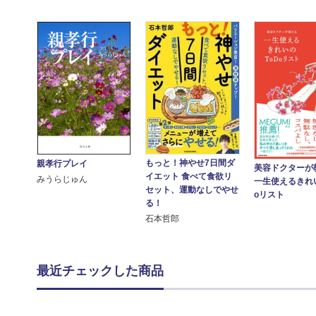
もっと！神やせ7日間ダ
親孝行プレイ
美容ドクターが
イエット 食べて食欲リ
みうらじゅん
一生使えるきれい
セット、運動なしでやせ
oリスト
る！
石本哲郎
最近チェックした商品