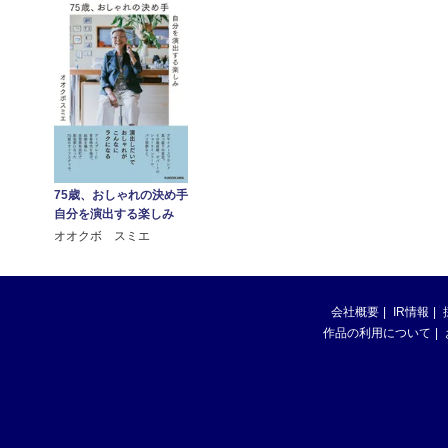
75歳、おしゃれの決め手
自分を演出する楽しみ
オオクボ スミエ
会社概要
IR情報
作品の利用について