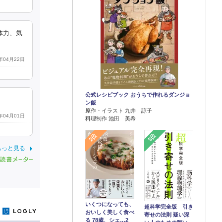
体力、気
6年04月22日
公式レシピブック おうちで作れるダンジョ
ン飯
原作・イラスト 九井 諒子
6年04月01日
料理制作 池田 美希
2位
3位
もっと見る
いくつになっても、
超科学完全版 引き
y
おいしく美しく食べ
寄せの法則 疑い深
る 78歳、シェ…2