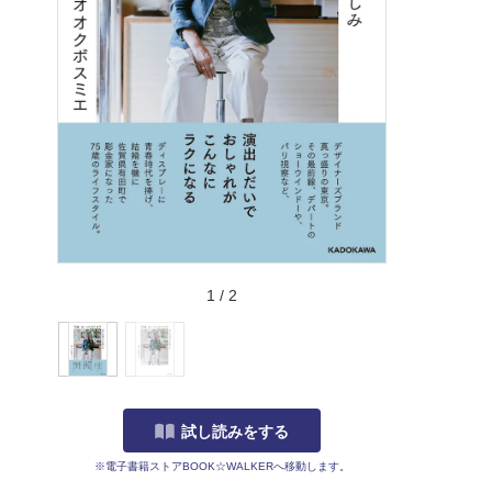
1
/
2
試し読みをする
※電子書籍ストアBOOK☆WALKERへ移動します。