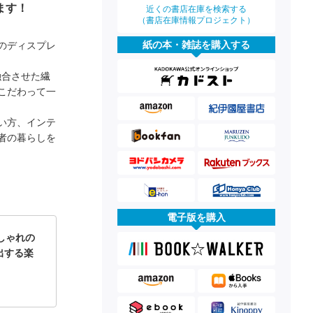
ます！
近くの書店在庫を検索する
（書店在庫情報プロジェクト）
紙の本・雑誌を購入する
のディスプレ
融合させた繊
こだわって一
い方、インテ
者の暮らしを
電子版を購入
しゃれの
出する楽