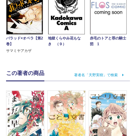
バラッド×オペラ【第2
地獄くらやみ花もな
赤毛のトアと罪の騎士
巻】
き （９）
団 1
サマミヤアカザ
この著者の商品
著者名「天野実樹」で検索