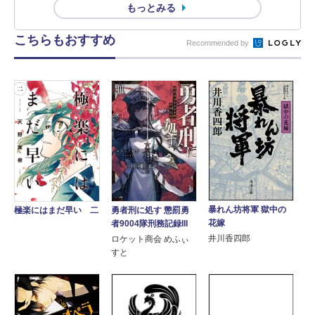
もっとみる
こちらもおすすめ
Recommended by
暴れん坊将軍 獄中の
勇者刑に処す 懲罰勇
極楽にはまだ早い 二
花嫁
者9004隊刑務記録III
井川香四郎
ロケット商会 めふぃ
すと