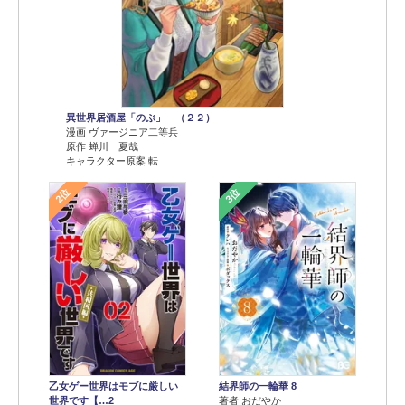
異世界居酒屋「のぶ」 （２２）
漫画 ヴァージニア二等兵
原作 蝉川 夏哉
キャラクター原案 転
2位
3位
乙女ゲー世界はモブに厳しい
結界師の一輪華 8
世界です【…2
著者 おだやか