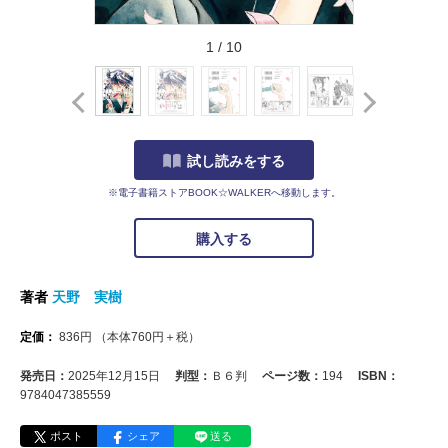
1
/
10
試し読みをする
※電子書籍ストアBOOK☆WALKERへ移動します。
購入する
著者
天野 実樹
定価：
836
円
（本体
760
円＋税）
発売日：
2025年12月15日
判型：
Ｂ６判
ページ数：
194
ISBN：
9784047385559
ポスト
シェア
送る