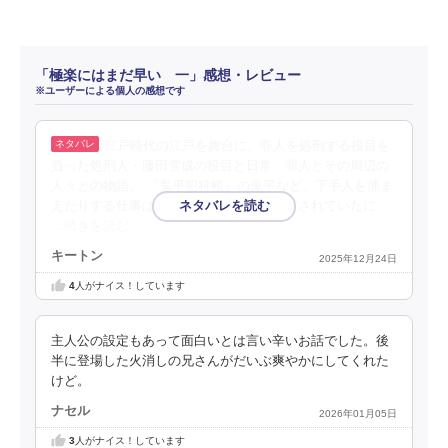
「極楽にはまだ早い 一」感想・レビュー
※ユーザーによる個人の感想です
江戸時代の江戸を舞台に、罪人を処刑する役目を
負った処刑人・藤田雪成の役目と日常、罪人とその周辺の
人々との物語。 『鬼平犯科帳』の鬼平など、下手人を捕ま
えたりする仕事は恐らくこの時代でも称賛されていたに
…続きを読む
キートン
2025年12月24日
4
人がナイス！しています
主人公の設定もあって面白いとは言い辛いお話でした。後
半に登場した火消しの兄さんがだいぶ爽やかにしてくれた
けど。
ナセル
2026年01月05日
3
人がナイス！しています