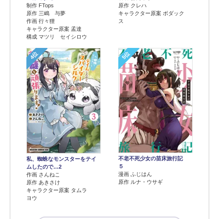
制作 FTops
原作 クレハ
原作 三嶋 与夢
キャラクター原案 ボダック
作画 行々狸
ス
キャラクター原案 孟達
構成 マツリ セイシロウ
4位
5位
不老不死少女の苗床旅行記
私、蜘蛛なモンスターをテイ
５
ムしたので…2
漫画 ふじはん
作画 さんねこ
原作 ルナ・ウサギ
原作 あきさけ
キャラクター原案 タムラ
ヨウ