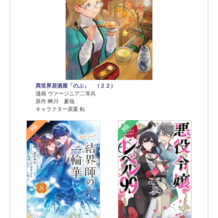
異世界居酒屋「のぶ」 （２２）
漫画 ヴァージニア二等兵
原作 蝉川 夏哉
キャラクター原案 転
2位
3位