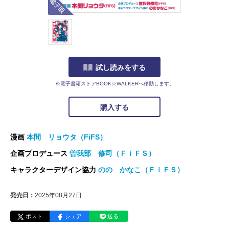
試し読みをする
※電子書籍ストアBOOK☆WALKERへ移動します。
購入する
漫画
本間 リョウタ（FiFS）
企画プロデュース
曽我部 修司（ＦｉＦＳ）
キャラクターデザイン協力
のの かなこ（ＦｉＦＳ）
発売日：
2025年08月27日
ポスト
シェア
送る