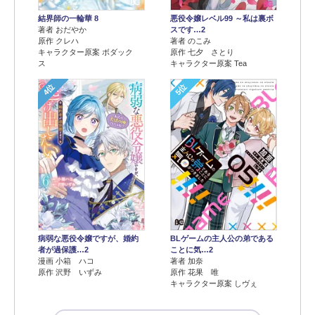
結界師の一輪華 8
悪役令嬢レベル99 ～私は裏ボ
著者 おだやか
スです…2
原作 クレハ
著者 のこみ
キャラクター原案 ボダック
原作 七夕 さとり
ス
キャラクター原案 Tea
4位
5位
病弱な悪役令嬢ですが、婚約
BLゲームの主人公の弟である
者が過保護…2
ことに気…2
漫画 小箱 ハコ
著者 加奈
原作 沢野 いずみ
原作 花果 唯
キャラクター原案 しヴぇ