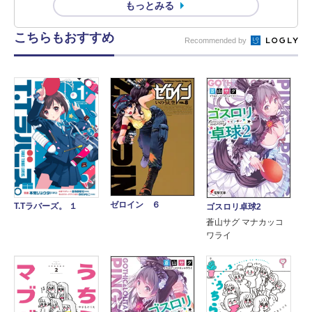
もっとみる
こちらもおすすめ
Recommended by
ゼロイン ６
T.Tラバーズ。 １
ゴスロリ卓球2
蒼山サグ マナカッコ
ワライ