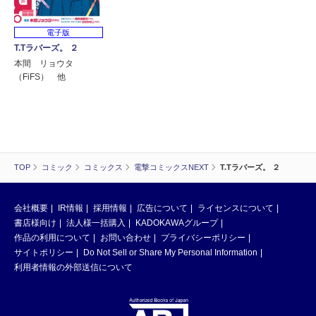
電子版
T.Tラバーズ。 ２
本間 リョウタ
（FiFS） 他
TOP
コミック
コミックス
電撃コミックスNEXT
T.Tラバーズ。 ２
会社概要
IR情報
採用情報
広告について
ライセンスについて
書店様向け
法人様一括購入
KADOKAWAグループ
作品の利用について
お問い合わせ
プライバシーポリシー
サイトポリシー
Do Not Sell or Share My Personal Information
利用者情報の外部送信について