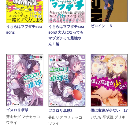
ゼロイン ６
うちらはマブダチsea
うちらはマブダチsea
son2
son3 大人になっても
マブダチって最強や
ん！編
ゴスロリ卓球
僕は友達が少ない 17
ゴスロリ卓球2
蒼山サグ マナカッコ
いたち 平坂読 ブリキ
蒼山サグ マナカッコ
ワライ
ワライ