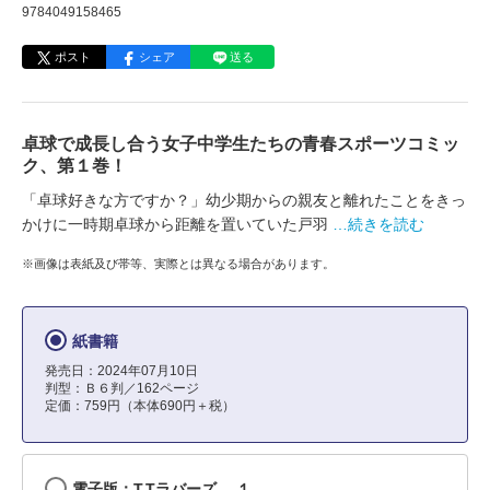
9784049158465
ポスト
シェア
送る
卓球で成長し合う女子中学生たちの青春スポーツコミッ
ク、第１巻！
「卓球好きな方ですか？」幼少期からの親友と離れたことをきっ
かけに一時期卓球から距離を置いていた戸羽
…続きを読む
※画像は表紙及び帯等、実際とは異なる場合があります。
紙書籍
発売日：2024年07月10日
判型：Ｂ６判／162ページ
定価：759円（本体690円＋税）
電子版：T.Tラバーズ。 １