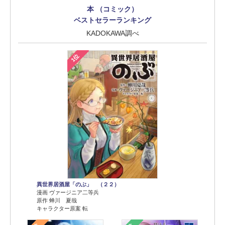
本 （コミック）
ベストセラーランキング
KADOKAWA調べ
1位
異世界居酒屋「のぶ」 （２２）
漫画 ヴァージニア二等兵
原作 蝉川 夏哉
キャラクター原案 転