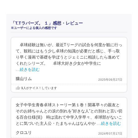
「T.Tラバーズ。 １」感想・レビュー
※ユーザーによる個人の感想です
卓球経験は無いが、最近Tリーグの試合を何度か観に行っ
て、観戦にはもう少し卓球の知識が必要だと感じ、手っ取
り早く漫画で基礎を学ぼうとジェミニに相談したら進めて
くれたシリーズ。 卓球大好き少女が中学生に
…続きを読む
猿山リム
2025年09月27日
1
人がナイス！しています
女子中学生青春卓球ストーリー第１巻！開幕早々の親友と
そのお姉ちゃんとの涙の別れを”好きな人”との別れと言い切
る百合仕様(笑) 時は流れて中学入学早々、卓球部がないこ
とに気づいた主人公・たまちゃんはなんやか
…続きを読む
クロユリ
2024年07月17日