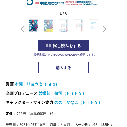
1
/
6
試し読みをする
※電子書籍ストアBOOK☆WALKERへ移動します。
購入する
漫画
本間 リョウタ（FiFS）
企画プロデュース
曽我部 修司（ＦｉＦＳ）
キャラクターデザイン協力
のの かなこ（ＦｉＦＳ）
定価：
759
円
（本体
690
円＋税）
発売日：
2024年07月10日
判型：
Ｂ６判
ページ数：
162
ISBN：