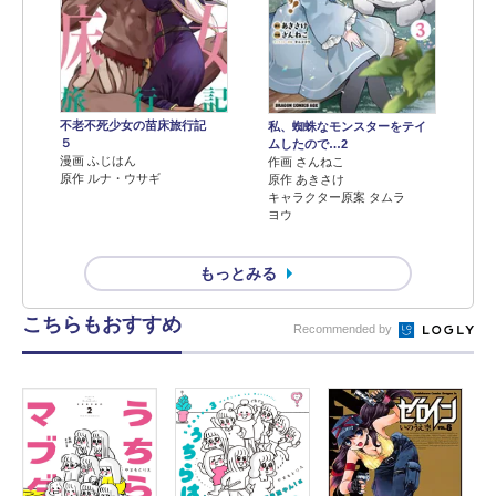
不老不死少女の苗床旅行記
私、蜘蛛なモンスターをテイ
５
ムしたので…2
漫画 ふじはん
作画 さんねこ
原作 ルナ・ウサギ
原作 あきさけ
キャラクター原案 タムラ
ヨウ
もっとみる
こちらもおすすめ
Recommended by