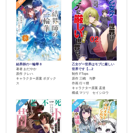
2位
3位
結界師の一輪華 8
乙女ゲー世界はモブに厳しい
著者 おだやか
世界です【…2
原作 クレハ
制作 FTops
キャラクター原案 ボダック
原作 三嶋 与夢
ス
作画 行々狸
キャラクター原案 孟達
構成 マツリ セイシロウ
4位
5位