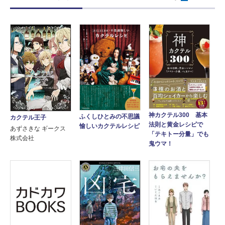
神カクテル300 基本
ふくしひとみの不思議
カクテル王子
法則と黄金レシピで
愉しいカクテルレシピ
あずさきな ギークス
「テキトー分量」でも
株式会社
鬼ウマ！