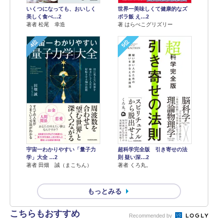
世界一美味しくて健康的なズ
いくつになっても、おいしく
ボラ飯 え…2
美しく食べ…2
著 はらぺこグリズリー
著者 松尾 幸造
4位
5位
宇宙一わかりやすい「量子力
超科学完全版 引き寄せの法
学」大全 …2
則 疑い深…2
著者 田畑 誠（まこちん）
著者 くろ丸。
もっとみる
こちらもおすすめ
Recommended by