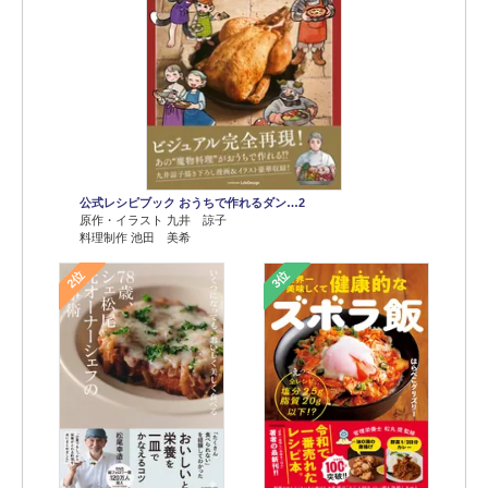
公式レシピブック おうちで作れるダン…2
原作・イラスト 九井 諒子
料理制作 池田 美希
2位
3位