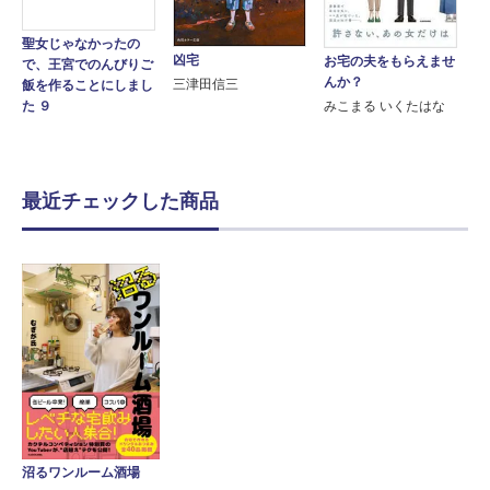
聖女じゃなかったの
凶宅
お宅の夫をもらえませ
で、王宮でのんびりご
んか？
三津田信三
飯を作ることにしまし
た ９
みこまる いくたはな
最近チェックした商品
沼るワンルーム酒場