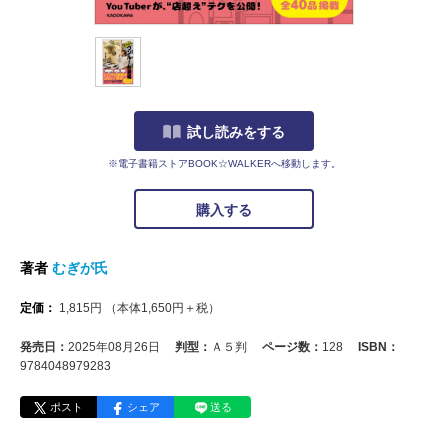
試し読みをする
※電子書籍ストアBOOK☆WALKERへ移動します。
購入する
著者
むぎが氏
定価：
1,815
円
（本体
1,650
円＋税）
発売日：
2025年08月26日
判型：
Ａ５判
ページ数：
128
ISBN：
9784048979283
ポスト
シェア
送る