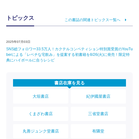
トピックス
この書誌の関連トピックス一覧へ
2025年07月03日
SNS総フォロワー33.5万人！カクテルコンペティション特別賞受賞のYouTu
berによる「レベチな宅飲み」を提案する初書籍を8/26(火)に発売！限定特
典にハイボールに合うレシピ
書店在庫を見る
大垣書店
紀伊國屋書店
くまざわ書店
三省堂書店
丸善ジュンク堂書店
有隣堂