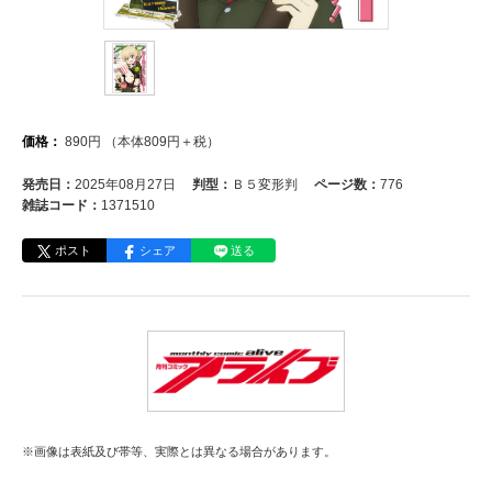
価格：
890
円
（本体
809
円＋税）
発売日：
2025年08月27日
判型：
Ｂ５変形判
ページ数：
776
雑誌コード：
1371510
ポスト
シェア
送る
※画像は表紙及び帯等、実際とは異なる場合があります。