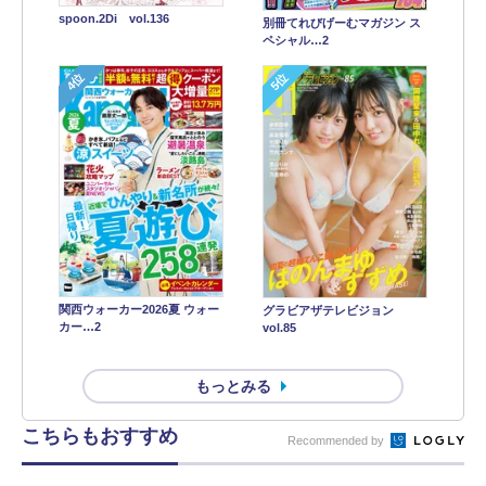
spoon.2Di vol.136
別冊てれびげーむマガジン ス
ペシャル…2
4位
5位
関西ウォーカー2026夏 ウォー
グラビアザテレビジョン
カー…2
vol.85
もっとみる
こちらもおすすめ
Recommended by