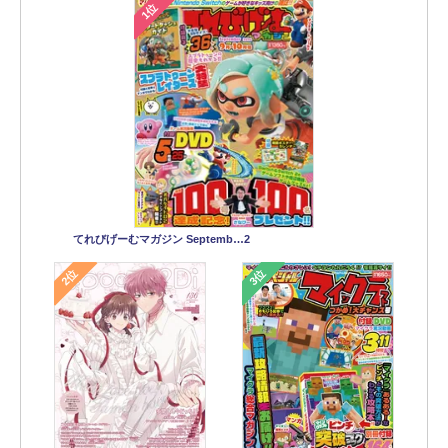
1位
てれびげーむマガジン Septemb…2
2位
3位