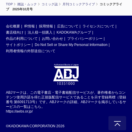
TOP
雑誌・ムック
コミック誌
月刊コミックアライブ
コミックアライ
ブ 2025年10月号
会社概要
IR情報
採用情報
広告について
ライセンスについて
書店様向け
法人様一括購入
KADOKAWAグループ
作品の利用について
お問い合わせ
プライバシーポリシー
サイトポリシー
Do Not Sell or Share My Personal Information
利用者情報の外部送信について
ABJマークは、この電子書店・電子書籍配信サービスが、著作権者からコン
テンツ使用許諾を得た正規版配信サービスであることを示す登録商標（登録
番号 第6091713号）です。ABJマークの詳細、ABJマークを掲示しているサ
ービスの一覧はこちら。
https://aebs.or.jp/
©KADOKAWA CORPORATION 2026