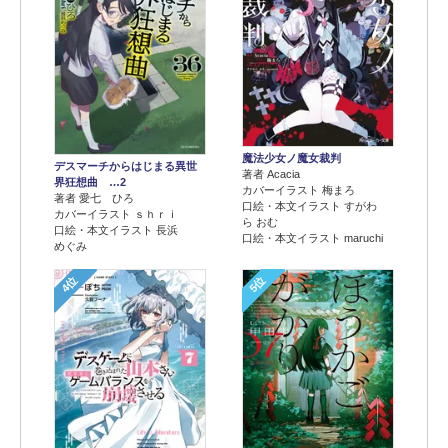
魔法少女ノ魔女裁判
デスマーチからはじまる異世
著者 Acacia
界狂想曲 …2
カバーイラスト 梅まろ
著者 愛七 ひろ
口絵・本文イラスト すがわ
カバーイラスト ｓｈｒｉ
ら おむ
口絵・本文イラスト 長浜
口絵・本文イラスト maruchi
めぐみ
4位
5位