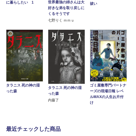
世界最強の姉さんは大
に暮らしたい 1
祓い
好きな弟を取り戻しに
くるそうです
七野りく ｍｍｕ
タラニス 死の神の湿
ゴミ屋敷専門パートナ
タラニス 死の神の湿
った森
ーズの現場日報 レベ
った森
ルMAXの人生お片付
内藤了
け
最近チェックした商品