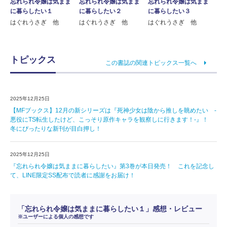
忘れられ令嬢は気まま
忘れられ令嬢は気まま
忘れられ令嬢は気まま
に暮らしたい１
に暮らしたい２
に暮らしたい３
はぐれうさぎ 他
はぐれうさぎ 他
はぐれうさぎ 他
トピックス
この書誌の関連トピックス一覧へ
2025年12月25日
【MFブックス】12月の新シリーズは『死神少女は陰から推しを眺めたい -
悪役にTS転生したけど、こっそり原作キャラを観察しに行きます！-』！
冬にぴったりな新刊が目白押し！
2025年12月25日
『忘れられ令嬢は気ままに暮らしたい』第3巻が本日発売！ これを記念し
て、LINE限定SS配布で読者に感謝をお届け！
「忘れられ令嬢は気ままに暮らしたい１」感想・レビュー
※ユーザーによる個人の感想です