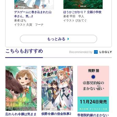
デスゲームに巻き込まれた山
ほうかごがかり７ 立穎小学校
本さん、気…2
著者 甲田 学人
著者 ぽち
イラスト ぴおてぐ
イラスト 久賀 フーナ
もっとみる
こちらもおすすめ
Recommended by
侯爵令嬢の借金執事2
忘れられ令嬢は気まま
帝都契約嫁のまかない