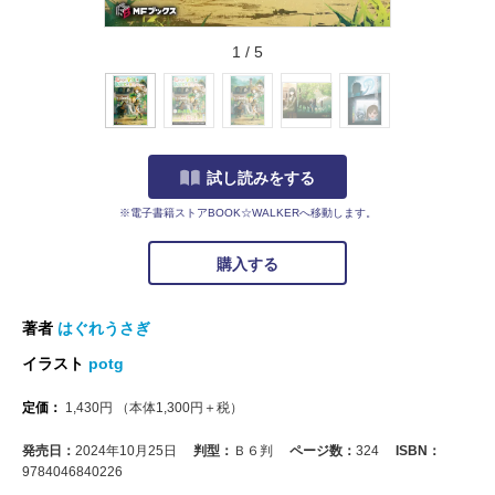
1
/
5
試し読みをする
※電子書籍ストアBOOK☆WALKERへ移動します。
購入する
著者
はぐれうさぎ
イラスト
potg
定価：
1,430
円
（本体
1,300
円＋税）
発売日：
2024年10月25日
判型：
Ｂ６判
ページ数：
324
ISBN：
9784046840226