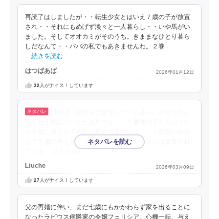
再読了はしましたが・・転生少女とはいえ７歳の子が放置
され・・それにもめげず淡々と一人暮らし・・いや馬がい
ました。そしてオオカミがそのうち。きままなひとり暮ら
しだなんて・・ババの私でもあきませんわ。２巻
…続きを読む
はつばあば
2026年01月12日
32
人がナイス！しています
【KU】7歳児を支援無しで一人暮らしさせるのに
死なせる気はないとか論外では……？普通の子どもだった
ら学園に通う云々の前に死んでるのでは……？屋敷の横領
してる側の考え無さがヤバい……そして主人公は放置され
ている
…続きを読む
Liuche
2026年03月09日
27
人がナイス！しています
父の再婚に伴い、まだ七歳にもかかわらず家を出ることに
なったラビウス侯爵家の令嬢フェリシア。心機一転、与え