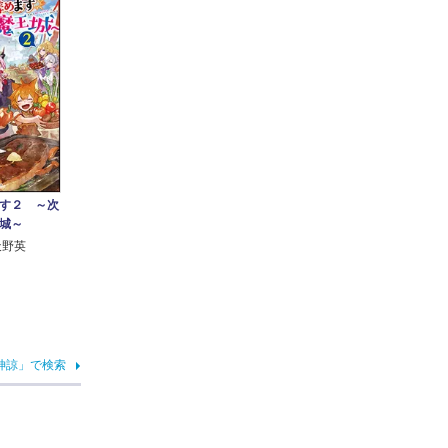
す２ ～次
城～
天野英
神諒」で検索