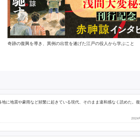
奇跡の復興を導き、異例の出世を遂げた江戸の役人から学ぶこと
各地に地震や豪雨など頻繁に起きている現代、そのまま違和感なく読めた。
202