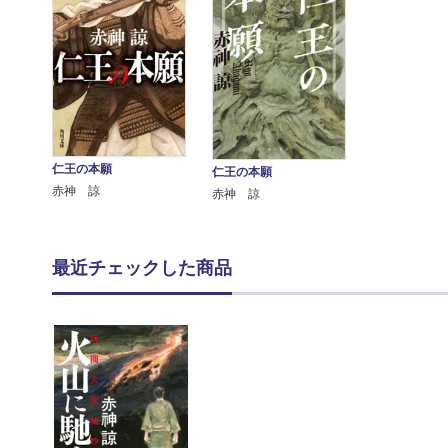
仁王の本願
仁王の本願
赤神 諒
赤神 諒
最近チェックした商品