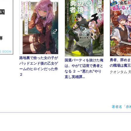
路地裏で拾った女の子が
勇者、辞めま
国選パーティを抜けた俺
バッドエンド後の乙女ゲ
の職場は魔王
は、やがて辺境で勇者と
ームのヒロインだった件
なる ２ ～“悪たれ”やり
クオンタム 
２
直し英雄譚...
著者名「赤