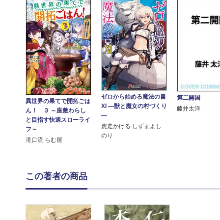
ゼロから始める魔法の書
第二開国
異世界の果てで開拓ごは
XI ―獣と魔女の村づくり
藤井太洋
ん！ ３ ～座敷わらし
―
と目指す快適スローライ
虎走かける しずまよし
フ～
のり
滝口流 らむ屋
この著者の商品