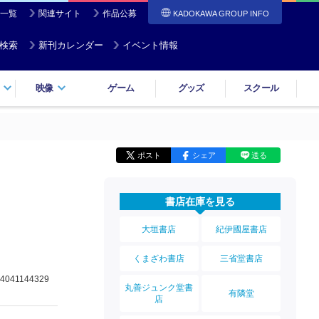
一覧
関連サイト
作品公募
KADOKAWA GROUP INFO
検索
新刊カレンダー
イベント情報
映像
ゲーム
グッズ
スクール
ポスト
シェア
送る
書店在庫を見る
大垣書店
紀伊國屋書店
くまざわ書店
三省堂書店
4041144329
丸善ジュンク堂書
有隣堂
店