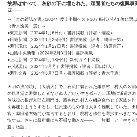
故郷はすべて、灰砂の下に埋もれた。頑固者たちの復興事
は――
～「本の雑誌が選ぶ2024年度上半期ベスト10」時代小説１位に選
（青木逸美・選）～
●東京新聞（2024年1月6日付）書評掲載（評者：理流）
●日経新聞（2024年1月25日付）書評掲載（評者：縄田一男）
●週刊現代（2024年1月27日号）書評掲載（評者：清原康正）
●山陰中央新報（2024年2月3日付）書評掲載
●上毛新聞（2024年2月18日付）新刊ガイド掲載
●小説現代（2024年3月号）書評掲載（評者：田口幹人）
●週刊文春（2024年3月7日号）書評掲載（評者：青木千恵）
天明の浅間焼け（大噴火）で土石流に襲われた鎌原村。村人の８割
の観音堂に避難した者など93人だけが生き残った。現地に派遣され
吟味役の根岸九郎左衛門は、残された村人を組み合わせて家族を作
を再建しようとするも、住民達の心の傷は大きく難航していた。出
官・原田清右衛門が進言するとおり、廃村と移住を選択すべきなの
悩する。さらに幕府側にも不穏な動きが――。「故郷」と「生きる
直す物語。