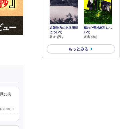
近畿地方のある場所
穢れた聖地巡礼につ
について
いて
著者 背筋
著者 背筋
もっとみる
復興に携
4年08月03日