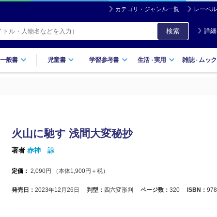
カテゴリ・ジャンル一覧
レーベル
検索
詳細
一般書
児童書
学習参考書
生活
実用
雑誌
ムック
・
・
火山に馳す 浅間大変秘抄
著者
赤神 諒
定価：
2,090
円 （本体
1,900
円＋税）
発売日：
2023年12月26日
判型：
四六変形判
ページ数：
320
ISBN：
978