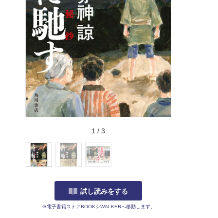
1
/
3
試し読みをする
※電子書籍ストアBOOK☆WALKERへ移動します。