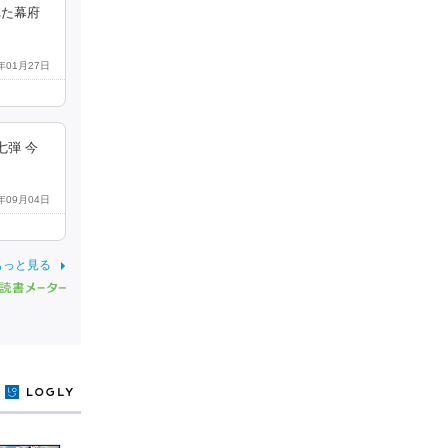
れた幕府
4年01月27日
七弾 今
4年09月04日
もっと見る
y