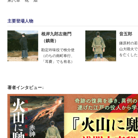
第八章 花 畑
主要登場人物
根岸九郎左衛門
音五郎
（鎮衛）
鎌原村の若
山大噴火で
勘定吟味役で検分使
を亡くした
（のちの南町奉行、
「耳嚢」でも有名）
著者インタビュー↓