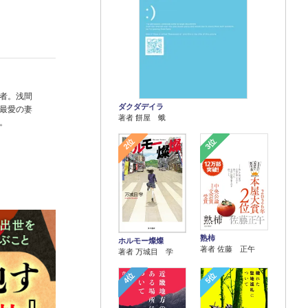
者。浅間
ダクダデイラ
最愛の妻
著者 餅屋 蛾
。
2位
3位
熟柿
ホルモー燦燦
著者 佐藤 正午
著者 万城目 学
4位
5位