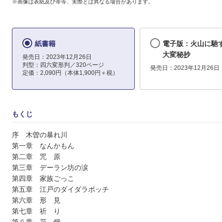
※画像は表紙及び帯等、実際とは異なる場合があります。
紙書籍
電子版：火山に馳
大変秘抄
発売日：2023年12月26日
判型：四六変形判／320ページ
発売日：2023年12月26日
定価：2,090円（本体1,900円＋税）
もくじ
序 木曽の暴れ川
第一章 なんかもん
第二章 咒 原
第三章 デーラン坊の涙
第四章 家族ごっこ
第五章 江戸のダイダラボッチ
第六章 形 見
第七章 祈 り