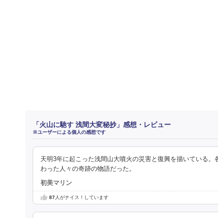
「火山に馳す 浅間大変秘抄」感想・レビュー
※ユーザーによる個人の感想です
天明3年に起こった浅間山大噴火の災害と復興を描いている。
わった人々の奇跡の物語だった。
初美マリン
87
人がナイス！しています