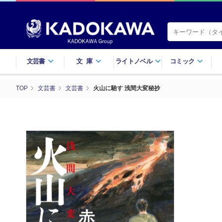
文芸書
文庫
ライトノベル
コミック
TOP
文芸書
文芸書
火山に馳す 浅間大変秘抄