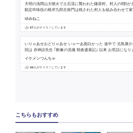
天明の浅間山大噴火で土石流に襲われた鎌原村。村人の8割が
勘定吟味役の根岸九郎左衛門は残された村人を組み合わせて家
ゆみねこ
67
人がナイス！しています
いりゃあせおどりゃあせ いゃーあ面白かった 途中で 北島康介
回は 赤神諒先生 ｢酔象の流儀 朝倉盛衰記｣ 以来 お世話になり
イケメンつんちゃ
44
人がナイス！しています
こちらもおすすめ