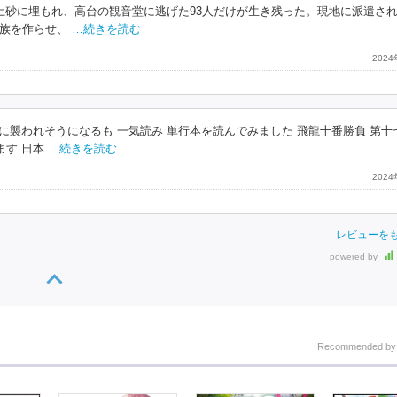
土砂に埋もれ、高台の観音堂に逃げた93人だけが生き残った。現地に派遣さ
族を作らせ、
…続きを読む
202
に襲われそうになるも 一気読み 単行本を読んでみました 飛龍十番勝負 第十
ます 日本
…続きを読む
202
レビューを
powered by
Recommended b