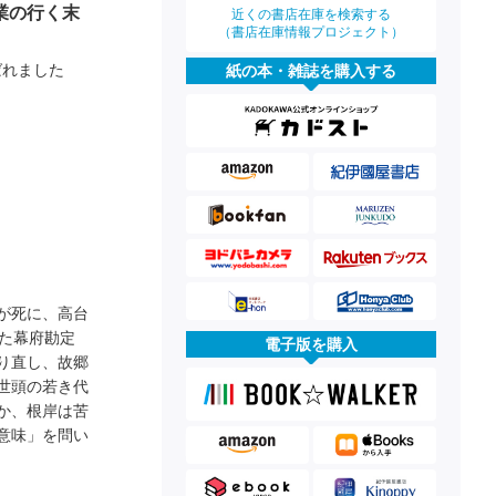
業の行く末
近くの書店在庫を検索する
（書店在庫情報プロジェクト）
ばれました
紙の本・雑誌を購入する
が死に、高台
た幕府勘定
電子版を購入
り直し、故郷
世頭の若き代
か、根岸は苦
意味」を問い