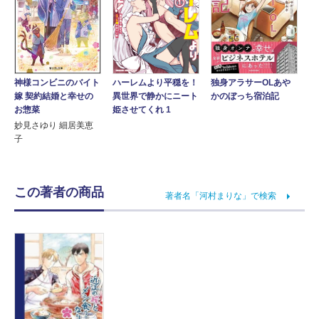
独身アラサーOLあや
神様コンビニのバイト
ハーレムより平穏を！
かのぼっち宿泊記
嫁 契約結婚と幸せの
異世界で静かにニート
お惣菜
姫させてくれ 1
妙見さゆり 細居美恵
子
この著者の商品
著者名「河村まりな」で検索