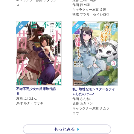
キャラクター原案 ボダック
原作 三嶋 与夢
ス
作画 行々狸
キャラクター原案 孟達
構成 マツリ セイシロウ
4位
5位
不老不死少女の苗床旅行記
私、蜘蛛なモンスターをテイ
５
ムしたので…2
漫画 ふじはん
作画 さんねこ
原作 ルナ・ウサギ
原作 あきさけ
キャラクター原案 タムラ
ヨウ
もっとみる