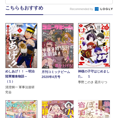
こちらもおすすめ
Recommended by
めしあげ！！ ～明治
神様の子守はじめまし
月刊コミックビーム
陸軍糧食物語～
た。 １
2020年4月号
（１）
季野このき 霜月りつ
清澄炯一 軍事法規研
究会