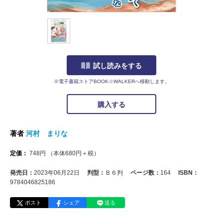
試し読みをする
※電子書籍ストアBOOK☆WALKERへ移動します。
購入する
著者
河村 まりな
定価：
748
円
（本体
680
円＋税）
発売日：
2023年06月22日
判型：
Ｂ６判
ページ数：
164
ISBN：
9784046825186
ポスト
シェア
送る