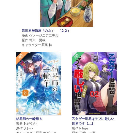
異世界居酒屋「のぶ」 （２２）
漫画 ヴァージニア二等兵
原作 蝉川 夏哉
キャラクター原案 転
2位
3位
結界師の一輪華 8
乙女ゲー世界はモブに厳しい
著者 おだやか
世界です【…2
原作 クレハ
制作 FTops