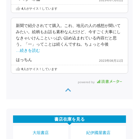
2023年07月01日
4
人がナイス！しています
新聞で紹介されてて購入。これ、地元の人の感想が聞いて
みたい。絵柄もお話も素朴なんだけど、今すごく大事にし
なきゃいけんこといっぱい詰め込まれている内容だと思
う。「一」ってことは続くんですね。ちょっと今後
…続きを読む
はっちん
2023年08月11日
0
人がナイス！しています
powered by
書店在庫を見る
大垣書店
紀伊國屋書店