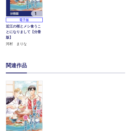
電子版
近江の桜とメシ食うこ
とになりまして【分冊
版】
河村 まりな
関連作品