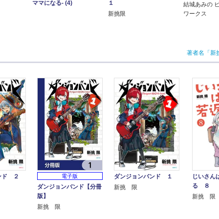
１
ママになる- (4)
結城あみの 
新挑限
ワークス
著者名「新
電子版
ンド ２
ダンジョンバンド １
じいさん
る ８
ダンジョンバンド【分冊
新挑 限
版】
新挑 限
新挑 限