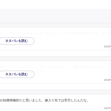
系でしたか♪そろそろ纏めに来てるか?カバー下の砂時計が衝撃的です。砂が
?
202
以外でやっている光景なんて見たことがないかも。 免許を更新にきましたが
てインタビューをされま
…続きを読む
202
が結構積極的だと思いました。嫁入り先では苦労したんだな。
202