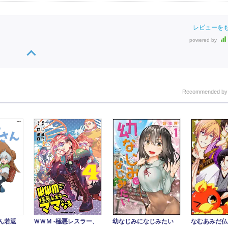
レビューを
powered by
Recommended b
幼なじみになじみたい
なむあみだ仏
ん若返
ＷＷＭ -極悪レスラー、