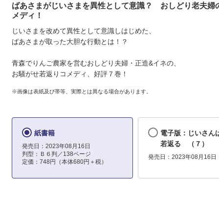
ばあさまがじいさまを異性として意識？ おしどり老夫婦
メディ！
じいさまを改めて異性として意識しはじめた、
ばあさまが取った大胆な行動とは！？
青森でりんご農家を営むおしどり夫婦・正造&イネの、
お騒がせ若返りコメディ、好評７巻！
※画像は表紙及び帯等、実際とは異なる場合があります。
紙書籍
電子版：じいさん
若返る （７）
発売日：2023年08月16日
判型：Ｂ６判／138ページ
発売日：2023年08月16日
定価：748円（本体680円＋税）