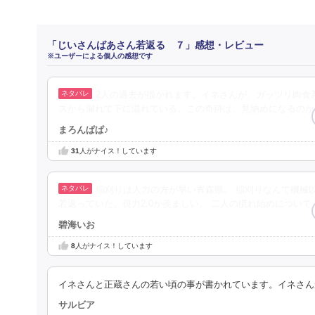
「じいさんばあさん若返る ７」感想・レビュー
※ユーザーによる個人の感想です
2人の過去が描かれます。イネさんが、ガッツリ肉食
スから漏れて下に溢れている。この奇跡は、見納めになるのか
まろんぱぱ♪
31
人がナイス！しています
稲刈りは人力の方が早い青森県。 稲刈りなんて機械
若返っていた。視力2.0が羨ましい。 二人の慣れ始めについ
碧海いお
8
人がナイス！しています
イネさんと正蔵さんの若い頃の事が書かれています。イネさん
サルビア