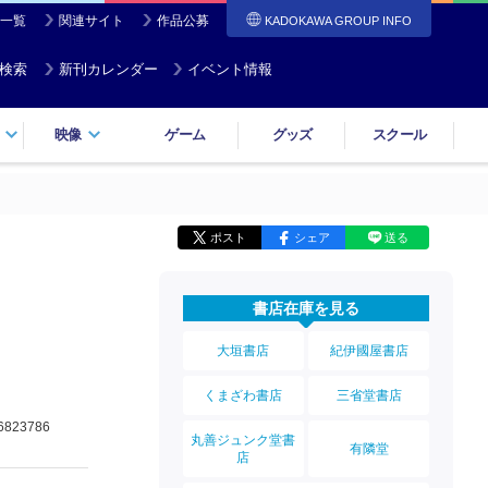
一覧
関連サイト
作品公募
KADOKAWA GROUP INFO
検索
新刊カレンダー
イベント情報
映像
ゲーム
グッズ
スクール
ポスト
シェア
送る
書店在庫を見る
大垣書店
紀伊國屋書店
くまざわ書店
三省堂書店
6823786
丸善ジュンク堂書
有隣堂
店