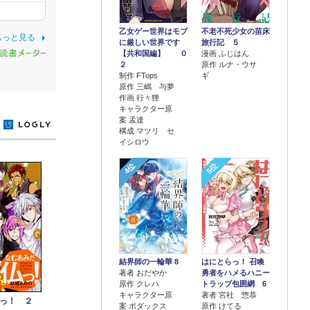
乙女ゲー世界はモブ
不老不死少女の苗床
もっと見る
に厳しい世界です
旅行記 ５
【共和国編】 ０
漫画 ふじはん
２
原作 ルナ・ウサ
制作 FTops
ギ
原作 三嶋 与夢
作画 行々狸
キャラクター原
案 孟達
y
構成 マツリ セ
イシロウ
4位
5位
結界師の一輪華 8
はにとらっ！ 召喚
著者 おだやか
勇者をハメるハニー
原作 クレハ
トラップ包囲網 6
キャラクター原
著者 宮社 惣恭
っ！ ２
案 ボダックス
原作 けてる