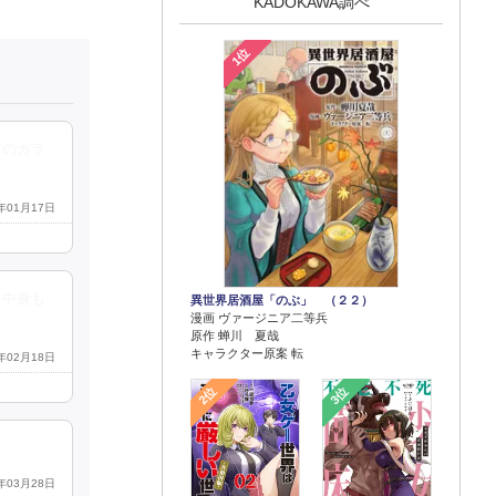
KADOKAWA調べ
1位
下のガラ
6年01月17日
、中身も
異世界居酒屋「のぶ」 （２２）
漫画 ヴァージニア二等兵
原作 蝉川 夏哉
キャラクター原案 転
6年02月18日
2位
3位
5年03月28日