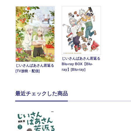
じいさんばあさん若返る
Blu-ray BOX【Blu-
じいさんばあさん若返る
ray】[Blu-ray]
[TV放映・配信]
最近チェックした商品