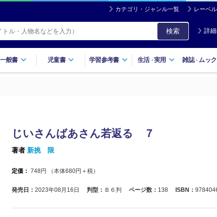
カテゴリ・ジャンル一覧
レーベル
検索
詳細
一般書
児童書
学習参考書
生活
実用
雑誌
ムック
・
・
じいさんばあさん若返る ７
著者
新挑 限
定価：
748
円 （本体
680
円＋税）
発売日：
2023年08月16日
判型：
Ｂ６判
ページ数：
138
ISBN：
978404