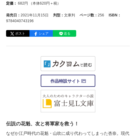
定価：
682
円
（本体
620
円＋税）
発売日：
2021年11月15日
判型：
文庫判
ページ数：
256
ISBN：
9784040743196
ポスト
シェア
送る
作品特設サイト
伝説の花魁、友と将軍家を救う！
なぜか江戸時代の花魁・山吹に成り代わってしまった杏奈。現代