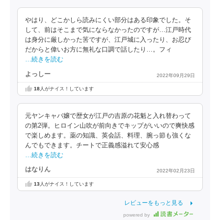
やはり、どこかしら読みにくい部分はある印象でした。そ
して、前はそこまで気にならなかったのですが…江戸時代
は身分に厳しかった筈ですが、江戸城に入ったり、お忍び
だからと偉いお方に無礼な口調で話したり…。フィ
…続きを読む
よっしー
2022年09月29日
18
人がナイス！しています
元ヤンキャバ嬢で歴女が江戸の吉原の花魁と入れ替わって
の第2弾。ヒロイン山吹が前向きでキップがいいので爽快感
で楽しめます。薬の知識、英会話、料理、腕っ節も強くな
んでもできます。チートで正義感溢れて安心感
…続きを読む
はなりん
2022年02月23日
13
人がナイス！しています
レビューをもっと見る
powered by