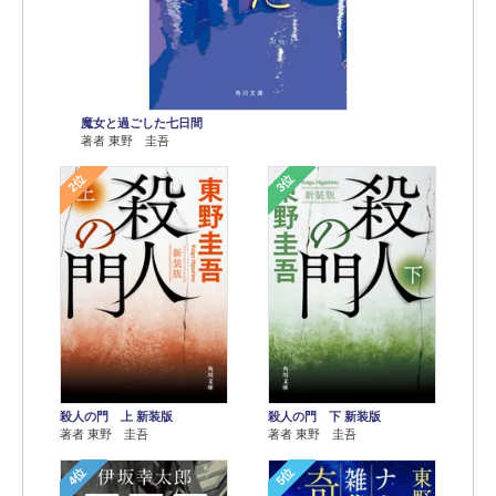
魔女と過ごした七日間
著者 東野 圭吾
2位
3位
殺人の門 上 新装版
殺人の門 下 新装版
著者 東野 圭吾
著者 東野 圭吾
4位
5位