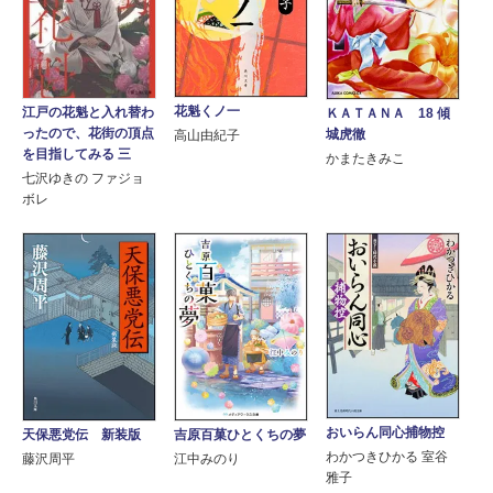
花魁くノ一
江戸の花魁と入れ替わ
ＫＡＴＡＮＡ 18 傾
ったので、花街の頂点
城虎徹
高山由紀子
を目指してみる 三
かまたきみこ
七沢ゆきの ファジョ
ボレ
おいらん同心捕物控
天保悪党伝 新装版
吉原百菓ひとくちの夢
わかつきひかる 室谷
藤沢周平
江中みのり
雅子