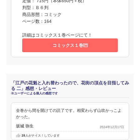
定価： 715円（本体650円＋税）
判型：Ｂ６判
商品形態：コミック
ページ数：164
詳細はコミックス１巻ページにて！
コミックス１巻
「江戸の花魁と入れ替わったので、花街の頂点を目指してみ
る 二」感想・レビュー
※ユーザーによる個人の感想です
全巻から間を開けての読了です。相変わらず山吹かっこよ
かった。
坂城 弥生
2024年12月17日
28
人がナイス！しています