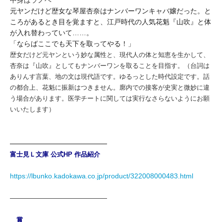
中身はラノベ
元ヤンだけど歴女な琴屋杏奈はナンバーワンキャバ嬢だった。と
ころがあるとき目を覚ますと、江戸時代の人気花魁『山吹』と体
が入れ替わっていて……。
「ならばここでも天下を取ってやる！」
歴女だけど元ヤンという妙な属性と、現代人の体と知恵を生かして、
杏奈は『山吹』としてもナンバーワンを取ることを目指す。（台詞は
ありんす言葉、地の文は現代語です。ゆるっとした時代設定です。話
の都合上、花魁に振新はつきません。廓内での接客が史実と微妙に違
う場合があります。医学チートに関しては実行なさらないようにお願
いいたします）
――――――――――――――
富士見Ｌ文庫 公式HP 作品紹介
https://lbunko.kadokawa.co.jp/product/322008000483.html
――――――――――――――
賞