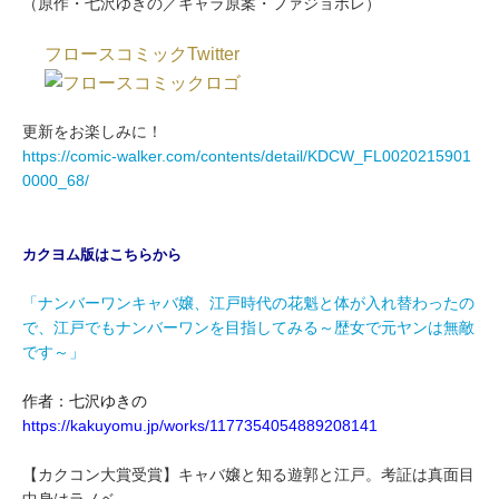
（原作・七沢ゆきの／キャラ原案・ファジョボレ）
フロースコミックTwitter
更新をお楽しみに！
https://comic-walker.com/contents/detail/KDCW_FL0020215901
0000_68/
カクヨム版はこちらから
「ナンバーワンキャバ嬢、江戸時代の花魁と体が入れ替わったの
で、江戸でもナンバーワンを目指してみる～歴女で元ヤンは無敵
です～」
作者：七沢ゆきの
https://kakuyomu.jp/works/1177354054889208141
【カクコン大賞受賞】キャバ嬢と知る遊郭と江戸。考証は真面目