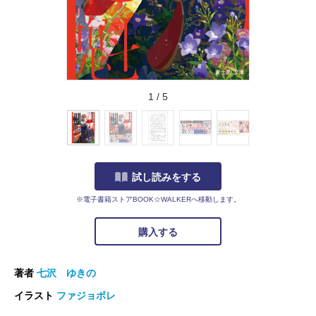
1
/
5
試し読みをする
※電子書籍ストアBOOK☆WALKERへ移動します。
購入する
著者
七沢 ゆきの
イラスト
ファジョボレ