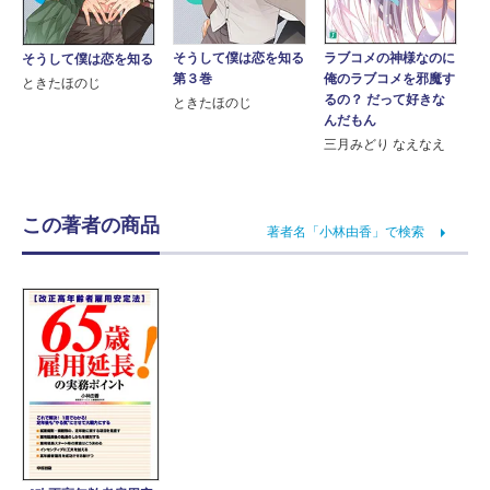
そうして僕は恋を知る
ラブコメの神様なのに
そうして僕は恋を知る
第３巻
俺のラブコメを邪魔す
ときたほのじ
るの？ だって好きな
ときたほのじ
んだもん
三月みどり なえなえ
この著者の商品
著者名「小林由香」で検索