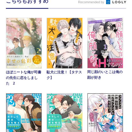
こちらもおすすめ
Recommended by
同じ顔のいとこは俺の
駄犬に注意！【タテス
ほぼニートな俺が司書
顔が好き
ク】
の先生に恋をしまし
た 2