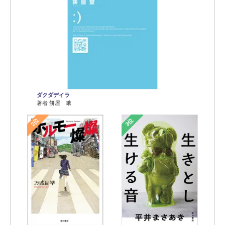
ダクダデイラ
著者 餅屋 蛾
2位
3位