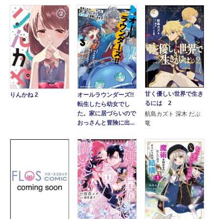
甘く優しい世界で生き
オールラウンダーズ!!
りんかね 2
るには 2
転生したら幼女でし
た。家に居づらいので
航島カズト 深木 だぶ
おっさんと冒険に出...
竜