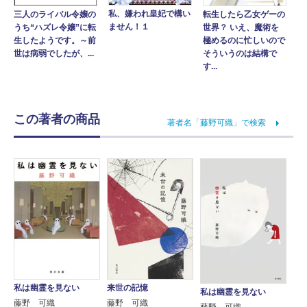
私、嫌われ皇妃で構い
転生したら乙女ゲーの
三人のライバル令嬢の
ません！１
世界？ いえ、魔術を
うち“ハズレ令嬢”に転
極めるのに忙しいので
生したようです。～前
そういうのは結構で
世は病弱でしたが、...
す...
この著者の商品
著者名「藤野可織」で検索
私は幽霊を見ない
来世の記憶
私は幽霊を見ない
藤野 可織
藤野 可織