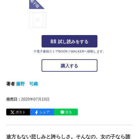
試し読みをする
※電子書籍ストアBOOK☆WALKERへ移動します。
購入する
著者
藤野 可織
発売日：
2020年07月10日
ポスト
シェア
送る
途方もない悲しみと誇らしさ。そんなの、女の子なら誰