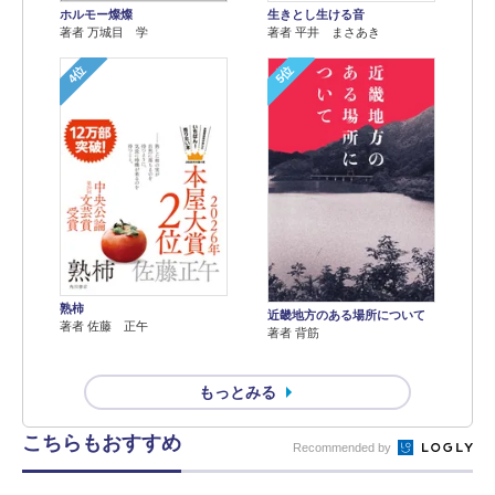
ホルモー燦燦
生きとし生ける音
著者 万城目 学
著者 平井 まさあき
4位
5位
熟柿
近畿地方のある場所について
著者 佐藤 正午
著者 背筋
もっとみる
こちらもおすすめ
Recommended by