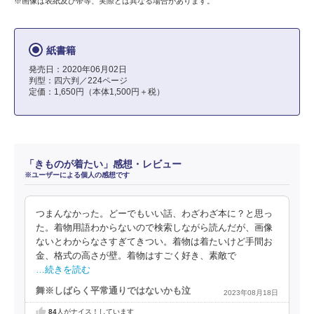
※画像は表紙及び帯等、実際とは異なる場合があります。
紙書籍
発売日：2020年06月02日
判型：四六判／224ページ
定価：1,650円（本体1,500円＋税）
「きものが着たい」感想・レビュー
※ユーザーによる個人の感想です
つまんなかった。どーでもいい話、わざわざ本に？と思っ
た。着物用語わからないので検索しながら読んだが、画像
ないとわからなさすぎてきつい。着物は着たいけど手間お
金、格式の高さが壁。着物はすごく好き、素敵で
…続きを読む
舞※しばらく平常通りではないかも泣
2023年08月18日
84
人がナイス！しています