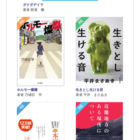
ダクダデイラ
著者 餅屋 蛾
2位
3位
ホルモー燦燦
生きとし生ける音
著者 万城目 学
著者 平井 まさあき
4位
5位