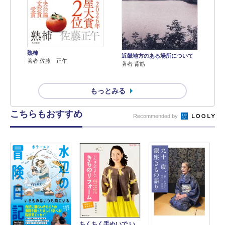
熟柿
近畿地方のある場所について
著者 佐藤 正午
著者 背筋
もっとみる
こちらもおすすめ
Recommended by
ちくちく手ぬいで い