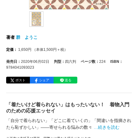
著者
群 ようこ
定価：
1,650
円
（本体
1,500
円＋税）
発売日：
2020年06月02日
判型：
四六判
ページ数：
224
ISBN：
9784041093023
ポスト
シェア
送る
「着たいけど着られない」はもったいない！ 着物入門
のための応援エッセイ
「自分で着られない」「どこに着ていくの」「間違いを指摘され
たら恥ずかしい」――寄せられる悩みの数々
…続きを読む