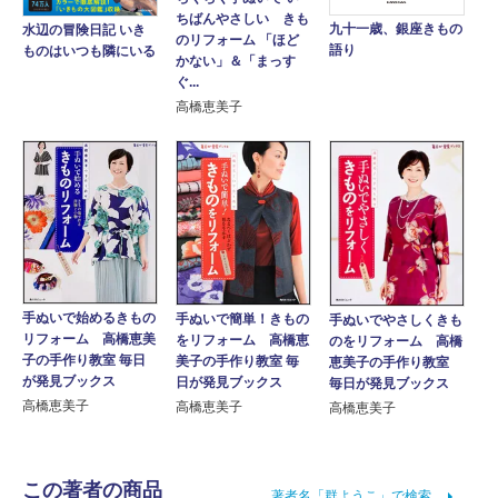
ちばんやさしい きも
九十一歳、銀座きもの
水辺の冒険日記 いき
のリフォーム 「ほど
語り
ものはいつも隣にいる
かない」＆「まっす
ぐ...
高橋恵美子
手ぬいで始めるきもの
手ぬいで簡単！きもの
手ぬいでやさしくきも
リフォーム 高橋恵美
をリフォーム 高橋恵
のをリフォーム 高橋
子の手作り教室 毎日
美子の手作り教室 毎
恵美子の手作り教室
が発見ブックス
日が発見ブックス
毎日が発見ブックス
高橋恵美子
高橋恵美子
高橋恵美子
この著者の商品
著者名「群ようこ」で検索