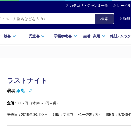
カテゴリ・ジャンル一覧
レーベル
検索
詳細
一般書
児童書
学習参考書
生活
実用
雑誌
ムック
・
・
ラストナイト
著者
薬丸 岳
定価：
682
円 （本体
620
円＋税）
発売日：
2019年08月23日
判型：
文庫判
ページ数：
256
ISBN：
978404