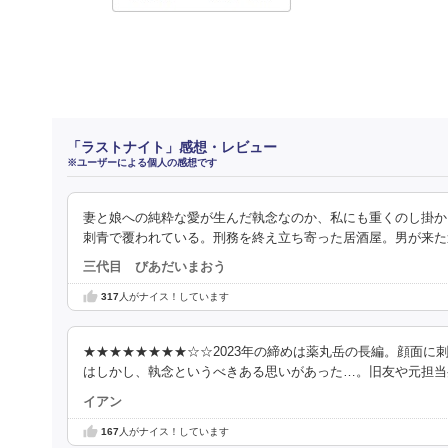
「ラストナイト」感想・レビュー
※ユーザーによる個人の感想です
妻と娘への純粋な愛が生んだ執念なのか、私にも重くのし掛か
刺青で覆われている。刑務を終え立ち寄った居酒屋。男が来た
三代目 びあだいまおう
317
人がナイス！しています
★★★★★★★★☆☆2023年の締めは薬丸岳の長編。顔面
はしかし、執念というべきある思いがあった…。旧友や元担当
イアン
167
人がナイス！しています