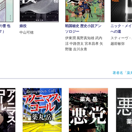
の雪 包
娘役
戦国秘史 歴史小説アン
ニック・メイ
７）
ソロジー
への道
中山可穂
伊東潤 風野真知雄 武内
スティーヴ・
涼 中路啓太 宮本昌孝 矢
越前敏弥
野隆 吉川永青
著者名「薬