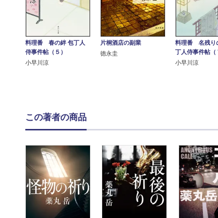
料理番 春の絆 包丁人
料理番 名残り
片桐酒店の副業
侍事件帖（５）
丁人侍事件帖（
徳永圭
小早川涼
小早川涼
この著者の商品