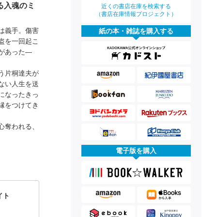
る入魂のミ
近くの書店在庫を検索する
（書店在庫情報プロジェクト）
は義手。傷害
紙の本・雑誌を購入する
盗を一回起こ
があった―
う片桐達夫が
ない人生を送
になったきっ
縁をつけてき
心奪われる、
電子版を購入
イト