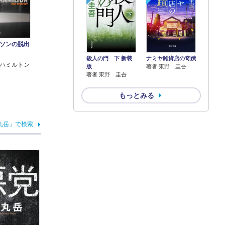
ソンの脱出
殺人の門 下 新装
ナミヤ雑貨店の奇蹟
ハミルトン
版
著者 東野 圭吾
著者 東野 圭吾
もっとみる
丸岳」で検索