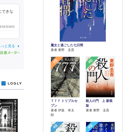
にできな
1年09月08日
魔女と過ごした七日間
もっと見る
著者 東野 圭吾
2位
3位
y
７７７ トリプルセ
殺人の門 上 新装
ブン
版
著者 伊坂 幸太
著者 東野 圭吾
郎
4位
5位