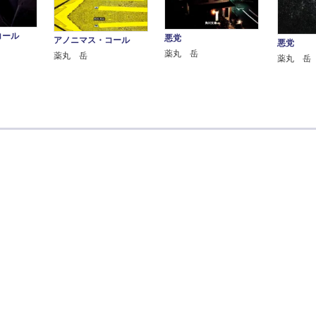
コール
悪党
アノニマス・コール
悪党
薬丸 岳
薬丸 岳
薬丸 岳