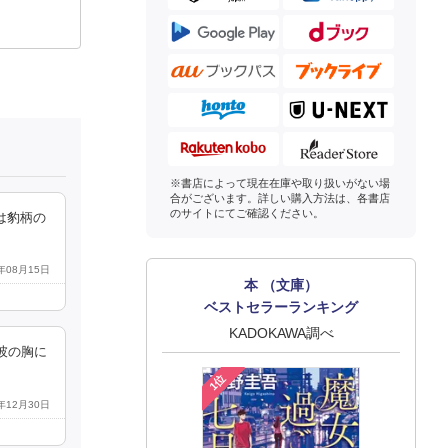
※書店によって現在在庫や取り扱いがない場
合がございます。詳しい購入方法は、各書店
のサイトにてご確認ください。
は豹柄の
0年08月15日
本 （文庫）
ベストセラーランキング
KADOKAWA調べ
彼の胸に
1位
3年12月30日