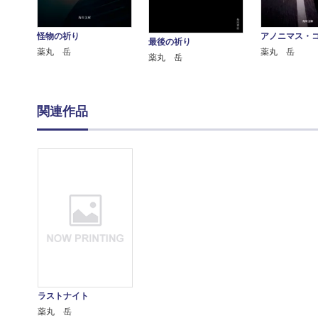
怪物の祈り
アノニマス・
最後の祈り
薬丸 岳
薬丸 岳
薬丸 岳
関連作品
ラストナイト
薬丸 岳