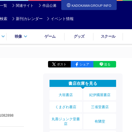
一覧
関連サイト
作品公募
KADOKAWA GROUP INFO
検索
新刊カレンダー
イベント情報
映像
ゲーム
グッズ
スクール
ポスト
シェア
送る
書店在庫を見る
大垣書店
紀伊國屋書店
くまざわ書店
三省堂書店
1082898
丸善ジュンク堂書
有隣堂
店