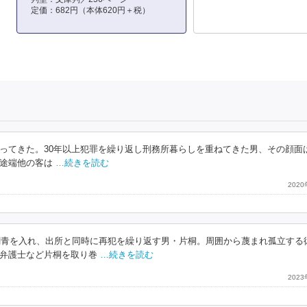
定価：682円（本体620円＋税）
ってきた。30年以上犯罪を繰り返し刑務所暮らしを重ねてきた男、その顔面
途端他の客は
…続きを読む
202
に刺青を入れ、出所と同時に再犯を繰り返す男・片桐。周囲から蔑まれ孤立する
弁護士など片桐を取り巻
…続きを読む
202