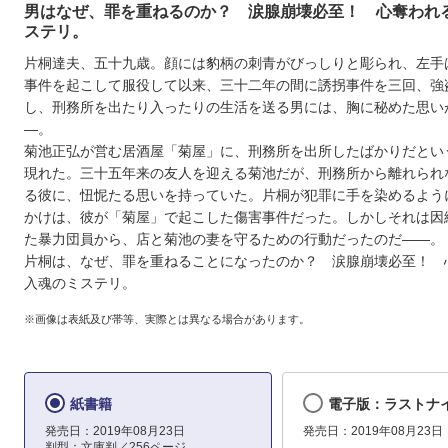
男はなぜ、罪を重ねるのか？ 涙腺崩壊必至！ 心奪われ
ステリ。
片桐達夫、五十九歳。顔には豹柄の刺青がびっしりと彫られ、左手
事件を起こして服役して以来、三十二年の間に誘拐事件を三回、強
し、刑務所を出たり入ったりの生活を送る男には、胸に秘めた思い
―。
菊池正弘が営む居酒屋「菊屋」に、刑務所を出所したばかりだとい
現れた。三十五年来の友人を迎える菊池だが、刑務所から離れられ
る彼に、忸怩たる思いを持っていた。片桐が犯罪に手を染めるよう
かけは、彼が「菊屋」で起こした傷害事件だった。しかしそれは因
た暴力団員から、店と菊池の妻を守るための行動だったのだ――。
片桐は、なぜ、罪を重ねることになったのか？ 涙腺崩壊必至！ 
入魂のミステリ。
※画像は表紙及び帯等、実際とは異なる場合があります。
紙書籍
電子版：ラストナ
発売日：2019年08月23日
発売日：2019年08月23日
判型：文庫判／256ページ