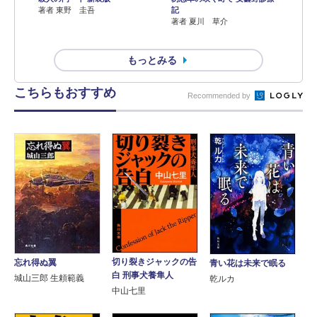
著者 東野 圭吾
記
著者 夏川 草介
もっとみる
こちらもおすすめ
Recommended by
切り裂きジャックの告
忘れ得ぬ翼
青い花は未来で眠る
白 刑事犬養隼人
城山三郎 生頼範義
乾ルカ
中山七里