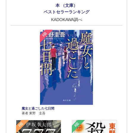
本 （文庫）
ベストセラーランキング
KADOKAWA調べ
1位
魔女と過ごした七日間
著者 東野 圭吾
2位
3位