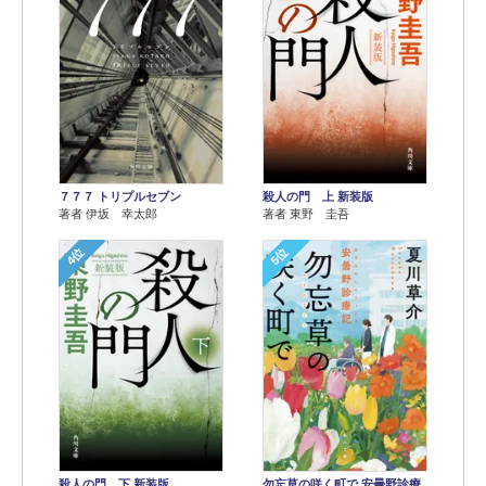
７７７ トリプルセブン
殺人の門 上 新装版
著者 伊坂 幸太郎
著者 東野 圭吾
4位
5位
殺人の門 下 新装版
勿忘草の咲く町で 安曇野診療