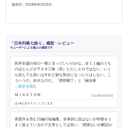
発売日：2019年05月25日
「日本列島七曲り」感想・レビュー
※ユーザーによる個人の感想です
筒井全盛の頃の一冊と言っていいのかな。全１１編のうち
のほとんどが下ネタ三昧（笑）ただしエロではない。いく
ら読んでも笑いはすれど妙な気分になったりはしない。こ
ういうの、好きなのだ。『誘拐横丁』と『融合家
…続きを読む
ＭＩＫＥＴＯＭ
2022年03月20日
6
人がナイス！しています
表題作を含む11編の短編集。全体的に品はないが特徴をう
まく捉えているので文章としては良い。 関係ないが解説が