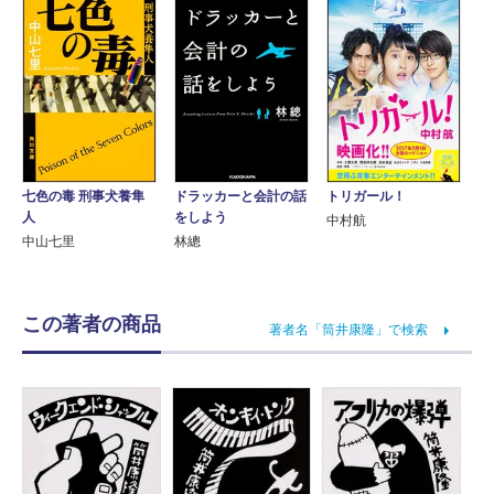
ドラッカーと会計の話
トリガール！
七色の毒 刑事犬養隼
をしよう
人
中村航
林總
中山七里
この著者の商品
著者名「筒井康隆」で検索