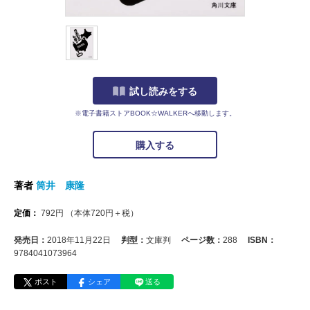
試し読みをする
※電子書籍ストアBOOK☆WALKERへ移動します。
購入する
著者
筒井 康隆
定価：
792
円
（本体
720
円＋税）
発売日：
2018年11月22日
判型：
文庫判
ページ数：
288
ISBN：
9784041073964
ポスト
シェア
送る