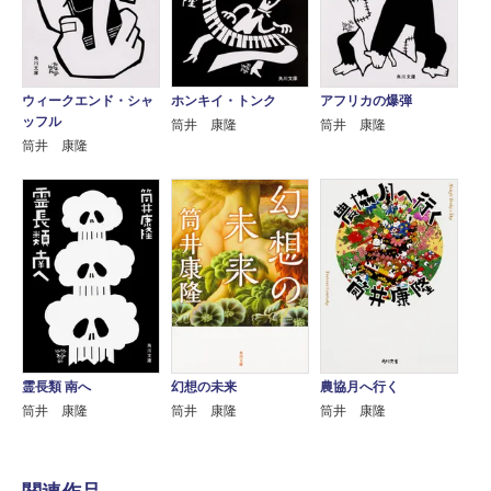
ウィークエンド・シャ
ホンキイ・トンク
アフリカの爆弾
ッフル
筒井 康隆
筒井 康隆
筒井 康隆
霊長類 南へ
幻想の未来
農協月へ行く
筒井 康隆
筒井 康隆
筒井 康隆