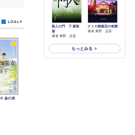
y
殺人の門 下 新装
ナミヤ雑貨店の奇蹟
版
著者 東野 圭吾
著者 東野 圭吾
もっとみる
６ 金の糸