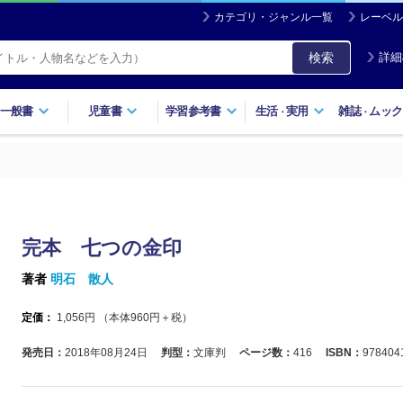
カテゴリ・ジャンル一覧
レーベル
検索
詳細
一般書
児童書
学習参考書
生活
実用
雑誌
ムック
・
・
完本 七つの金印
著者
明石 散人
定価：
1,056
円 （本体
960
円＋税）
発売日：
2018年08月24日
判型：
文庫判
ページ数：
416
ISBN：
978404