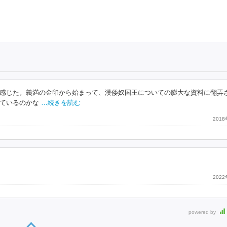
感じた。義満の金印から始まって、漢倭奴国王についての膨大な資料に翻弄
ているのかな
…続きを読む
201
202
powered by