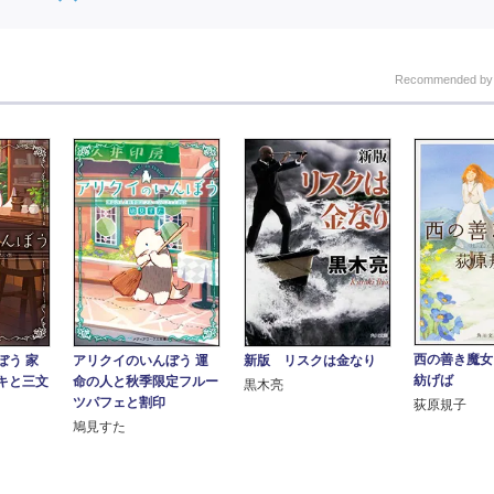
Recommended b
西の善き魔女
ぼう 家
アリクイのいんぼう 運
新版 リスクは金なり
紡げば
キと三文
命の人と秋季限定フルー
黒木亮
ツパフェと割印
荻原規子
鳩見すた