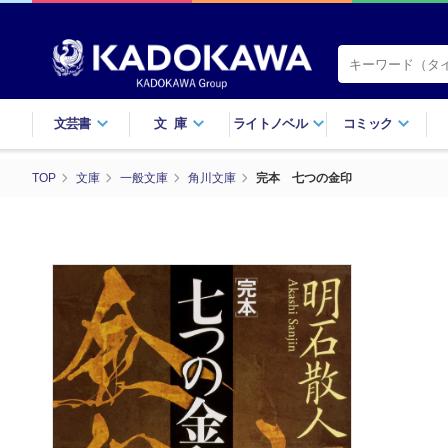
文芸書
文庫
ライトノベル
コミック
TOP
文庫
一般文庫
角川文庫
完本 七つの金印