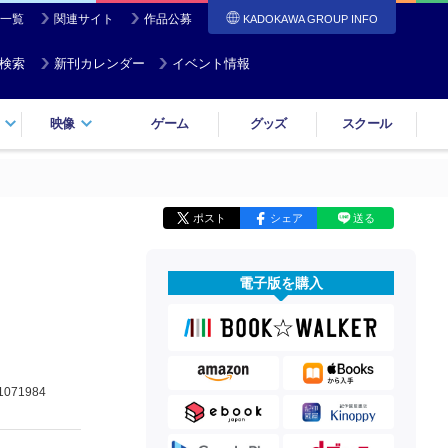
一覧
関連サイト
作品公募
KADOKAWA GROUP INFO
検索
新刊カレンダー
イベント情報
映像
ゲーム
グッズ
スクール
ポスト
シェア
送る
電子版を購入
1071984