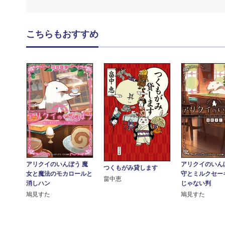
こちらもおすすめ
アリクイのいんぼう 魔
アリクイのいん
つくもがみ貸します
女と魔法のモカロールと
守とミルクセー
畠中恵
消しハン
じゃない判
鳩見すた
鳩見すた