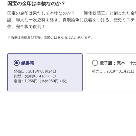
国宝の金印は本物なのか？
国宝の金印は果たして本物なのか？ 「漢倭奴國王」と刻まれた金
謎。膨大な一次史料を繙き、真贋論争に決着をつける。歴史ミステ
作、完全版で復刊！
※画像は表紙及び帯等、実際とは異なる場合があります。
紙書籍
電子版：完本 七
発売日：2018年08月24日
発売日：2019年01月21日
判型：文庫判／416ページ
定価：1,056円（本体960円＋税）