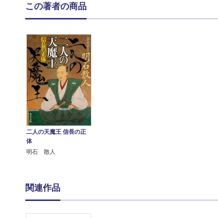
この著者の商品
二人の天魔王 信長の正
体
明石 散人
関連作品