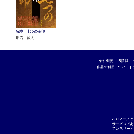
完本 七つの金印
明石 散人
会社概要
IR情報
作品の利用について
ABJマーク
サービスであ
ているサービ