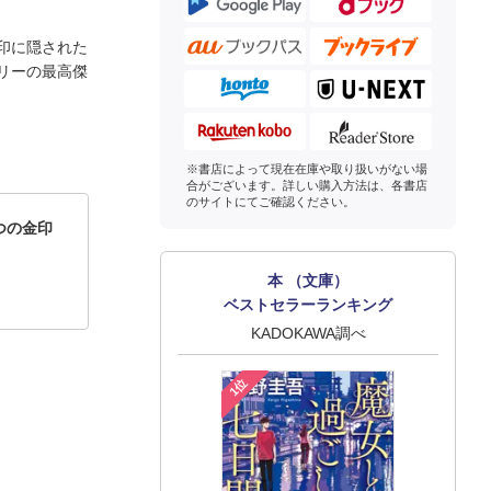
印に隠された
リーの最高傑
※書店によって現在在庫や取り扱いがない場
合がございます。詳しい購入方法は、各書店
のサイトにてご確認ください。
つの金印
本 （文庫）
ベストセラーランキング
KADOKAWA調べ
1位