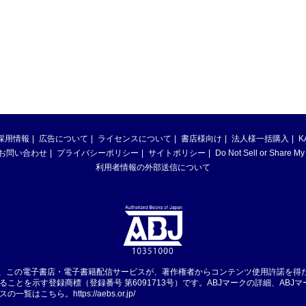
採用情報
広告について
ライセンスについて
書店様向け
法人様一括購入
K
お問い合わせ
プライバシーポリシー
サイトポリシー
Do Not Sell or Share My
利用者情報の外部送信について
は、この電子書店・電子書籍配信サービスが、著作権者からコンテンツ使用許諾を得
ることを示す登録商標（登録番号 第6091713号）です。ABJマークの詳細、ABJ
スの一覧はこちら。
https://aebs.or.jp/