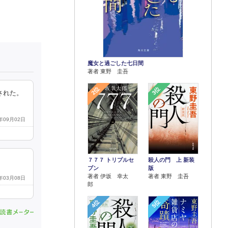
魔女と過ごした七日間
著者 東野 圭吾
2位
3位
された。
8年09月02日
７７７ トリプルセ
殺人の門 上 新装
ブン
版
著者 伊坂 幸太
著者 東野 圭吾
2年03月08日
郎
4位
5位