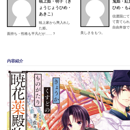
暁上姫・明子（き
鬼姫・紅
ょうじょうひめ・
ひめ・も
あきこ）
信濃国にて
て育てられ
暁上家から輿入れし
自由奔放で
た姫。
美しさをもつ。
面持ち・性格も平凡だが……？
内容紹介