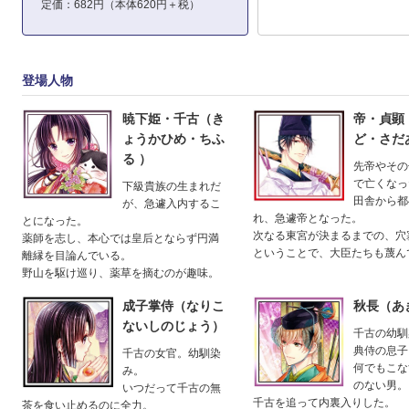
定価：682円（本体620円＋税）
登場人物
暁下姫・千古（き
帝・貞顕
ょうかひめ・ちふ
ど・さだ
る ）
先帝やその
で亡くなっ
下級貴族の生まれだ
田舎から都
が、急遽入内するこ
れ、急遽帝となった。
とになった。
次なる東宮が決まるまでの、穴
薬師を志し、本心では皇后とならず円満
ということで、大臣たちも蔑ん
離縁を目論んでいる。
野山を駆け巡り、薬草を摘むのが趣味。
成子掌侍（なりこ
秋長（あ
ないしのじょう）
千古の幼馴
典侍の息子
千古の女官。幼馴染
何でもこな
み。
のない男。
いつだって千古の無
千古を追って内裏入りした。
茶を食い止めるのに全力。