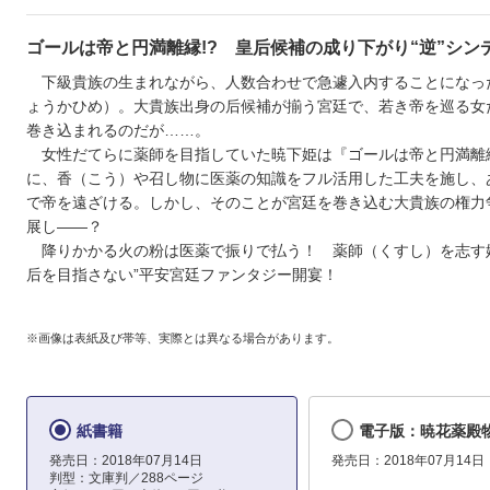
ゴールは帝と円満離縁!? 皇后候補の成り下がり“逆”シンデ
下級貴族の生まれながら、人数合わせで急遽入内することになっ
ょうかひめ）。大貴族出身の后候補が揃う宮廷で、若き帝を巡る女
巻き込まれるのだが……。
女性だてらに薬師を目指していた暁下姫は『ゴールは帝と円満離
に、香（こう）や召し物に医薬の知識をフル活用した工夫を施し、
で帝を遠ざける。しかし、そのことが宮廷を巻き込む大貴族の権力
展し――？
降りかかる火の粉は医薬で振りで払う！ 薬師（くすし）を志す
后を目指さない”平安宮廷ファンタジー開宴！
※画像は表紙及び帯等、実際とは異なる場合があります。
紙書籍
電子版：暁花薬殿
発売日：2018年07月14日
発売日：2018年07月14日
判型：文庫判／288ページ