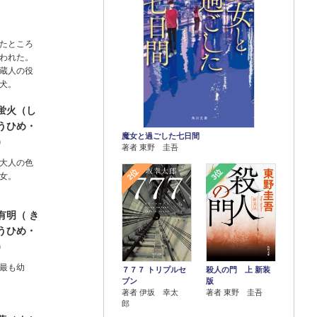
たところ
われた。
蔵人の役
犬。
蛍火（し
うひめ・
魔女と過ごした七日間
）
著者 東野 圭吾
大人の色
2位
3位
女。
有明（ き
うひめ・
）
最も幼
７７７ トリプルセ
殺人の門 上 新装
ブン
版
著者 伊坂 幸太
著者 東野 圭吾
郎