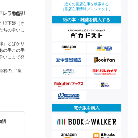
近くの書店在庫を検索する
（書店在庫情報プロジェクト）
レラ物語!!
紙の本・雑誌を購入する
た暁下姫（き
たちの争いに
縁』とばかり
あの手この手
争いにまで発
姫君の、“皇
電子版を購入
物語