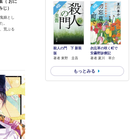
葉（ おに
4位
5位
みじ）
鬼娘とし
た。
、荒ぶる
殺人の門 下 新装
勿忘草の咲く町で
版
安曇野診療記
著者 東野 圭吾
著者 夏川 草介
もっとみる