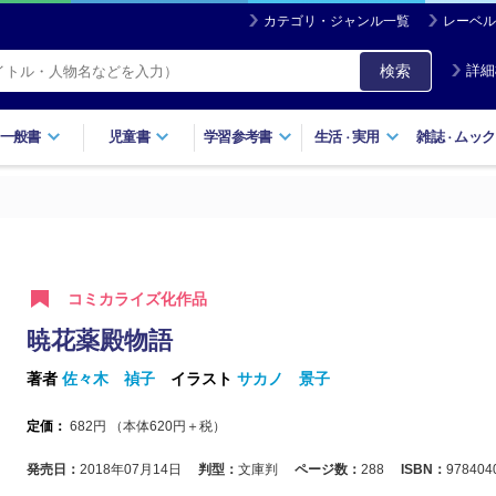
カテゴリ・ジャンル一覧
レーベル
検索
詳細
一般書
児童書
学習参考書
生活
実用
雑誌
ムック
・
・
コミカライズ化作品
暁花薬殿物語
著者
佐々木 禎子
イラスト
サカノ 景子
定価：
682
円 （本体
620
円＋税）
発売日：
2018年07月14日
判型：
文庫判
ページ数：
288
ISBN：
978404