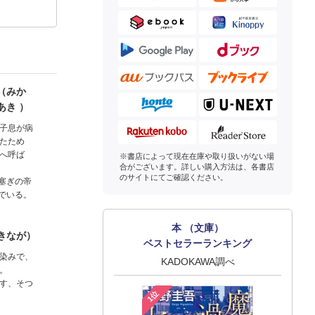
（みか
あき ）
子息が病
たため
へ呼ば
※書店によって現在在庫や取り扱いがない場
合がございます。詳しい購入方法は、各書店
のサイトにてご確認ください。
塞ぎの帝
でいる。
本 （文庫）
きなが）
ベストセラーランキング
染みで、
KADOKAWA調べ
。
す、そつ
1位