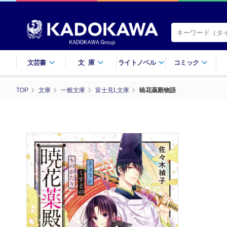
文芸書
文庫
ライトノベル
コミック
TOP
文庫
一般文庫
富士見L文庫
暁花薬殿物語