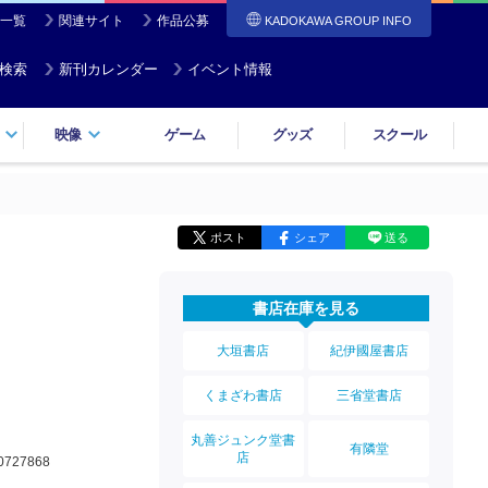
一覧
関連サイト
作品公募
KADOKAWA GROUP INFO
検索
新刊カレンダー
イベント情報
映像
ゲーム
グッズ
スクール
ポスト
シェア
送る
書店在庫を見る
大垣書店
紀伊國屋書店
くまざわ書店
三省堂書店
丸善ジュンク堂書
有隣堂
店
0727868