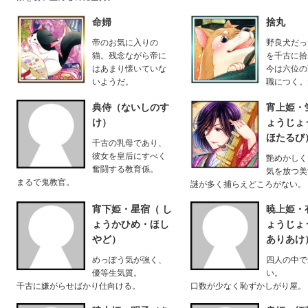
命婦
捨丸
帝のお気に入りの
野良犬だっ
猫。残念ながら帝に
を千古に拾
はあまり懐いていな
今は六位の
いようだ。
職につく。
典侍（ないしのす
宵上姫・
け）
ょうじょ
ほたるび
千古の乳母であり、
彼女を皇后にすべく
艶めかしく
奮闘する教育係。
気を放つ美
まるで鬼教官。
謎が多く捕らえどころがない。
宵下姫・星宿（ し
暁上姫・
ょうかひめ・ほし
ょうじょ
やど）
ありあけ
めっぽう気が強く、
四人の中で
優等生気質。
い。
千古に嫌がらせばかり仕向ける。
口数が少なく恥ずかしがり屋。