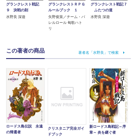
グランクレスト戦記
グランクレストＲＰＧ
グランクレスト戦記 7
９ 決戦の刻
ルールブック １
ふたつの道
水野良 深遊
矢野俊策／チーム・バ
水野良 深遊
レルロール 匈歌ハト
リ
この著者の商品
著者名「水野良」で検索
ロードス島伝説 永遠
新ロードス島戦記～序
クリスタニア完全ガイ
の帰還者
章～ 炎を継ぐ者
ドブック