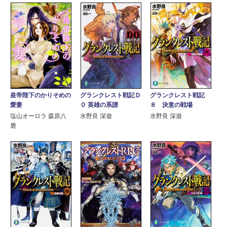
グランクレスト戦記
皇帝陛下のかりそめの
グランクレスト戦記Ｄ
８ 決意の戦場
愛妻
Ｏ 英雄の系譜
水野良 深遊
塩山オーロラ 森原八
水野良 深遊
鹿