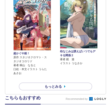
幼なじみは誘えばいつでもデ
超かぐや姫！
キる関係２
原作 スタジオクロマト・ス
著者 鏡 遊
タジオコロリド
イラスト うなさか
著者 桐山 なると
口絵・本文イラスト うらた
あさお
もっとみる
こちらもおすすめ
Recommended by