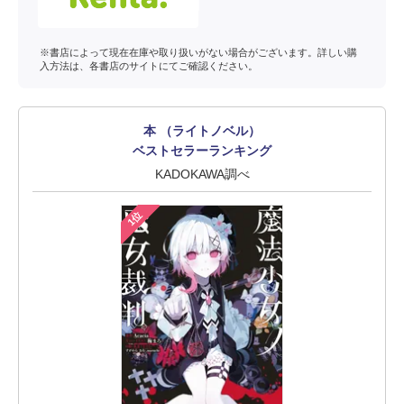
※書店によって現在在庫や取り扱いがない場合がございます。詳しい購
入方法は、各書店のサイトにてご確認ください。
本 （ライトノベル）
ベストセラーランキング
KADOKAWA調べ
1位