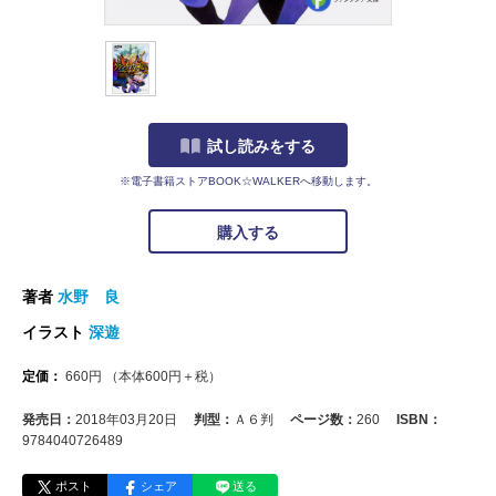
試し読みをする
※電子書籍ストアBOOK☆WALKERへ移動します。
購入する
著者
水野 良
イラスト
深遊
定価：
660
円
（本体
600
円＋税）
発売日：
2018年03月20日
判型：
Ａ６判
ページ数：
260
ISBN：
9784040726489
ポスト
シェア
送る