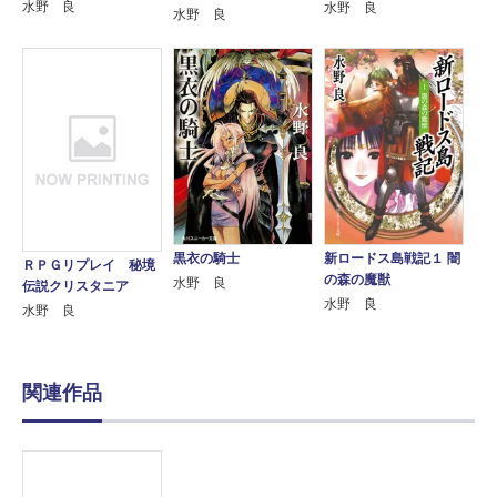
水野 良
水野 良
水野 良
黒衣の騎士
新ロードス島戦記１ 闇
ＲＰＧリプレイ 秘境
の森の魔獣
水野 良
伝説クリスタニア
水野 良
水野 良
関連作品