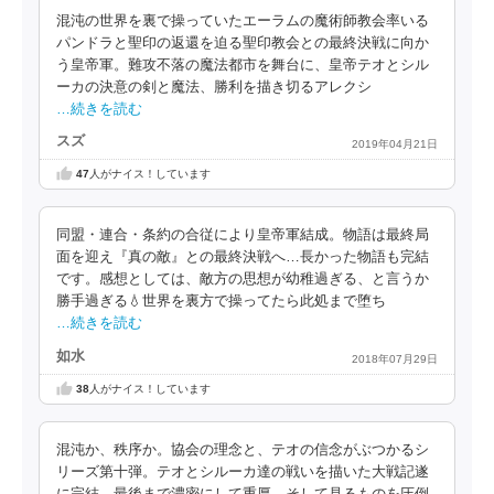
混沌の世界を裏で操っていたエーラムの魔術師教会率いる
パンドラと聖印の返還を迫る聖印教会との最終決戦に向か
う皇帝軍。難攻不落の魔法都市を舞台に、皇帝テオとシル
ーカの決意の剣と魔法、勝利を描き切るアレクシ
…続きを読む
スズ
2019年04月21日
47
人がナイス！しています
同盟・連合・条約の合従により皇帝軍結成。物語は最終局
面を迎え『真の敵』との最終決戦へ…長かった物語も完結
です。感想としては、敵方の思想が幼稚過ぎる、と言うか
勝手過ぎる💧世界を裏方で操ってたら此処まで堕ち
…続きを読む
如水
2018年07月29日
38
人がナイス！しています
混沌か、秩序か。協会の理念と、テオの信念がぶつかるシ
リーズ第十弾。テオとシルーカ達の戦いを描いた大戦記遂