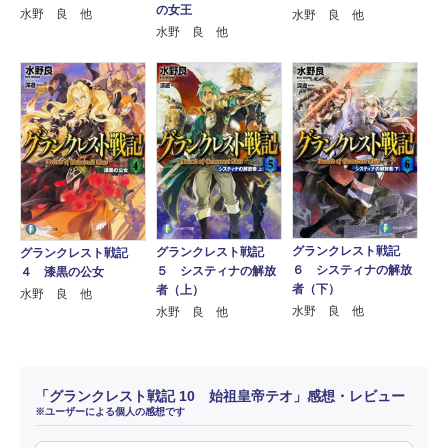
の女王
水野 良 他
水野 良 他
水野 良 他
グランクレスト戦記
グランクレスト戦記
グランクレスト戦記
６ システィナの解放
５ システィナの解放
４ 漆黒の公女
者（下）
者（上）
水野 良 他
水野 良 他
水野 良 他
「グランクレスト戦記 10 始祖皇帝テオ」感想・レビュー
※ユーザーによる個人の感想です