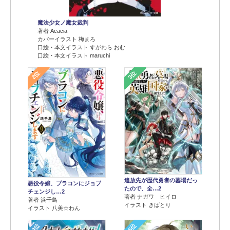
魔法少女ノ魔女裁判
著者 Acacia
カバーイラスト 梅まろ
口絵・本文イラスト すがわら おむ
口絵・本文イラスト maruchi
2位
3位
追放先が歴代勇者の墓場だっ
悪役令嬢、ブラコンにジョブ
たので、全…2
チェンジし…2
著者 ナガワ ヒイロ
著者 浜千鳥
イラスト きばとり
イラスト 八美☆わん
4位
5位