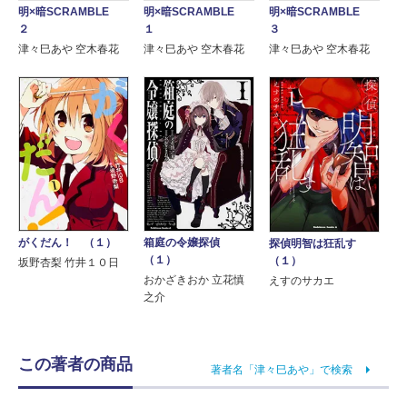
明×暗SCRAMBLE
明×暗SCRAMBLE
明×暗SCRAMBLE
２
１
３
津々巳あや 空木春花
津々巳あや 空木春花
津々巳あや 空木春花
がくだん！ （１）
箱庭の令嬢探偵
探偵明智は狂乱す
（１）
（１）
坂野杏梨 竹井１０日
おかざきおか 立花慎
えすのサカエ
之介
この著者の商品
著者名「津々巳あや」で検索