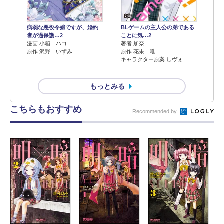
病弱な悪役令嬢ですが、婚約
BLゲームの主人公の弟である
者が過保護…2
ことに気…2
漫画 小箱 ハコ
著者 加奈
原作 沢野 いずみ
原作 花果 唯
キャラクター原案 しヴぇ
もっとみる
こちらもおすすめ
Recommended by