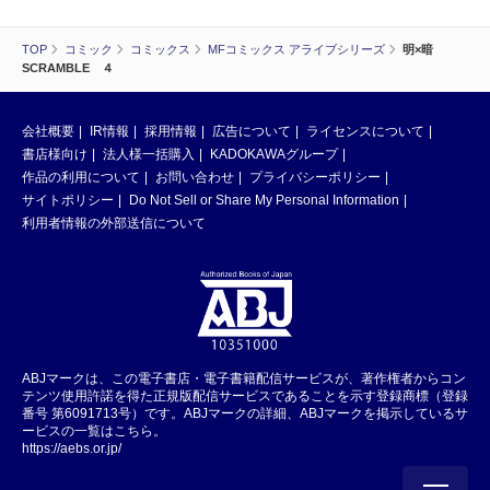
TOP
コミック
コミックス
MFコミックス アライブシリーズ
明×暗
SCRAMBLE ４
会社概要
IR情報
採用情報
広告について
ライセンスについて
書店様向け
法人様一括購入
KADOKAWAグループ
作品の利用について
お問い合わせ
プライバシーポリシー
サイトポリシー
Do Not Sell or Share My Personal Information
利用者情報の外部送信について
ABJマークは、この電子書店・電子書籍配信サービスが、著作権者からコン
テンツ使用許諾を得た正規版配信サービスであることを示す登録商標（登録
番号 第6091713号）です。ABJマークの詳細、ABJマークを掲示しているサ
ービスの一覧はこちら。
https://aebs.or.jp/