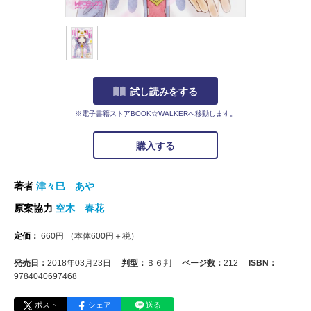
試し読みをする
※電子書籍ストアBOOK☆WALKERへ移動します。
購入する
著者
津々巳 あや
原案協力
空木 春花
定価：
660
円
（本体
600
円＋税）
発売日：
2018年03月23日
判型：
Ｂ６判
ページ数：
212
ISBN：
9784040697468
ポスト
シェア
送る