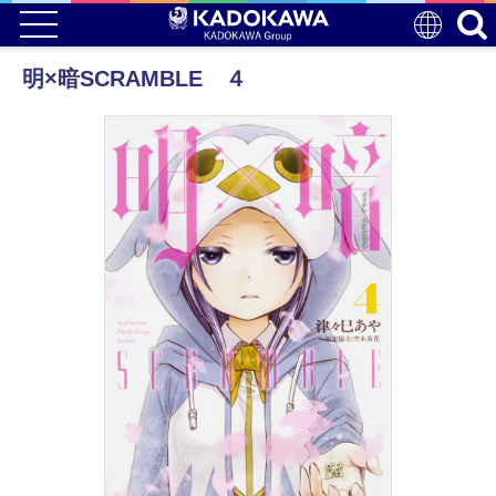
明×暗SCRAMBLE ４