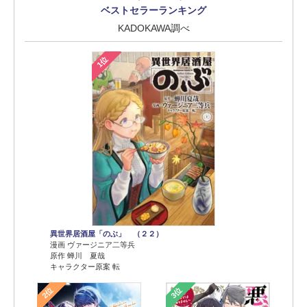
ベストセラーランキング
KADOKAWA調べ
1位
異世界居酒屋「のぶ」 （２２）
漫画 ヴァージニア二等兵
原作 蝉川 夏哉
キャラクター原案 転
2位
3位