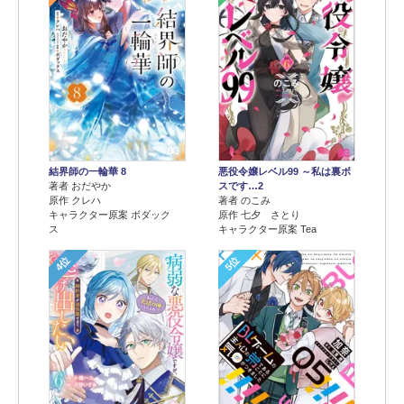
結界師の一輪華 8
悪役令嬢レベル99 ～私は裏ボ
著者 おだやか
スです…2
原作 クレハ
著者 のこみ
キャラクター原案 ボダック
原作 七夕 さとり
ス
キャラクター原案 Tea
4位
5位