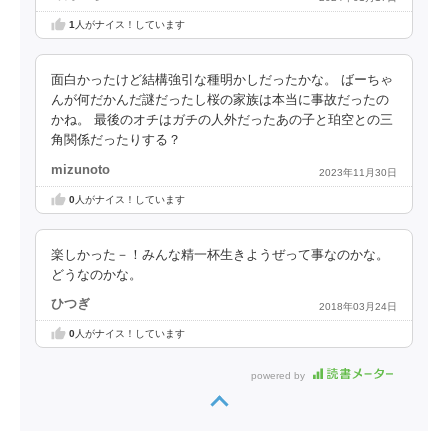
1
人がナイス！しています
面白かったけど結構強引な種明かしだったかな。 ばーちゃ
んが何だかんだ謎だったし桜の家族は本当に事故だったの
かね。 最後のオチはガチの人外だったあの子と珀空との三
角関係だったりする？
mizunoto
2023年11月30日
0
人がナイス！しています
楽しかった－！みんな精一杯生きようぜって事なのかな。
どうなのかな。
ひつぎ
2018年03月24日
0
人がナイス！しています
powered by