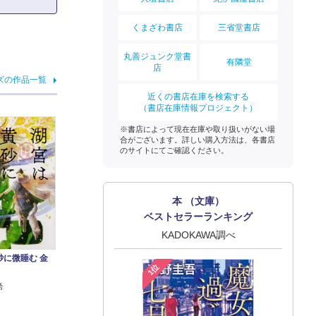
くまざわ書店
三省堂書店
丸善ジュンク堂書
有隣堂
店
ズの作品一覧
近くの書店在庫を検索する
（書店在庫情報プロジェクト）
※書店によって現在在庫や取り扱いがない場
合がございます。詳しい購入方法は、各書店
のサイトにてご確認ください。
本 （文庫）
ベストセラーランキング
KADOKAWA調べ
砂に微睡む 金
1位
希