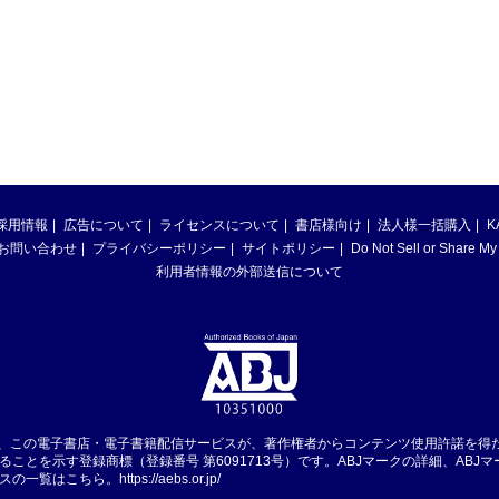
採用情報
広告について
ライセンスについて
書店様向け
法人様一括購入
K
お問い合わせ
プライバシーポリシー
サイトポリシー
Do Not Sell or Share My
利用者情報の外部送信について
は、この電子書店・電子書籍配信サービスが、著作権者からコンテンツ使用許諾を得
ることを示す登録商標（登録番号 第6091713号）です。ABJマークの詳細、ABJ
スの一覧はこちら。
https://aebs.or.jp/