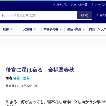
カテゴリ・ジャンル一覧
レーベル
検索
詳細
一般書
児童書
学習参考書
生活
実用
雑誌
ムック
・
・
後宮に星は宿る 金椛国春秋
著者
篠原 悠希
発売日：
2016年12月22日
生きる、何があっても。理不尽な運命に立ち向かう少年の