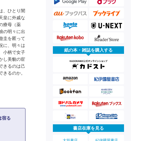
は、ひとり闇
天皇に外戚な
の療母（薬
娘の明々に出
遊圭を匿って
況に、明々は
紙の本・雑誌を購入する
、小柄で女子
かし美貌の宦
できるのは己
できるのか。
星は宿る
書店在庫を見る
大垣書店
紀伊國屋書店