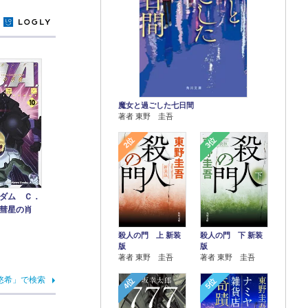
y
魔女と過ごした七日間
著者 東野 圭吾
2位
3位
ダム Ｃ．
彗星の肖
殺人の門 上 新装
殺人の門 下 新装
版
版
著者 東野 圭吾
著者 東野 圭吾
悠希」で検索
4位
5位