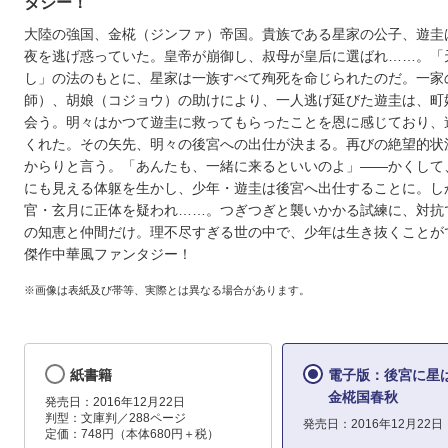
タジー！
大陸の強国、金椛（ジンファ）帝国。貴族である星家の公子、遊圭
夜を逃げ惑っていた。皇帝が崩御し、叔母が皇后に選ばれ……。「
し」の法のもとに、星家は一族すべて殉死を命じられたのだ。一家
師）、胡娘（コジョウ）の助けにより、一人逃げ延びた遊圭は、町
会う。明々はかつて遊圭に救ってもらったことを恩に感じており、
くれた。その矢先、明々の後宮への出仕が決まる。再びの絶望的状
からりと言う。「あんたも、一緒に来るといいのよ」――かくして
にも見える体躯を生かし、少年・遊圭は後宮へ出仕することに。し
官・玄月に正体を疑われ……。つぎつぎと襲いかかる試練に、対抗
の知恵と仲間だけ。理不尽すぎる世の中で、少年は生き抜くことが
傑作中華風ファンタジー！
※画像は表紙及び帯等、実際とは異なる場合があります。
紙書籍
電子版：後宮に
金椛国春秋
発売日：2016年12月22日
判型：文庫判／288ページ
発売日：2016年12月22日
定価：748円（本体680円＋税）