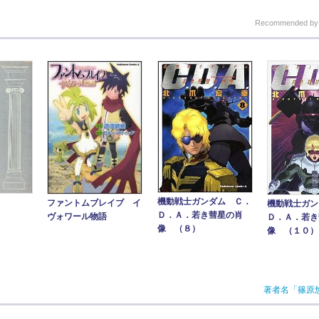
Recommended b
機動戦士ガンダム Ｃ．
ファントムブレイブ イ
機動戦士ガン
Ｄ．Ａ．若き彗星の肖
ヴォワール物語
Ｄ．Ａ．若き
像 （８）
像 （１０）
著者名「篠原