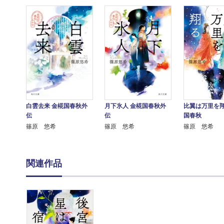
白雲去来 金椛国春秋外
月下氷人 金椛国春秋外
比翼は万里を翔
伝
伝
国春秋
篠原 悠希
篠原 悠希
篠原 悠希
関連作品