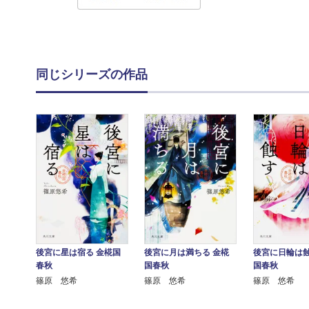
同じシリーズの作品
後宮に星は宿る 金椛国
後宮に月は満ちる 金椛
後宮に日輪は蝕
春秋
国春秋
国春秋
篠原 悠希
篠原 悠希
篠原 悠希