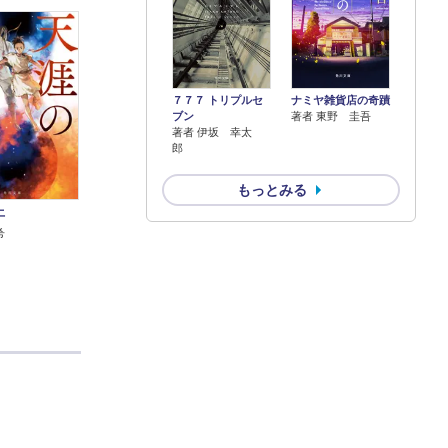
７７７ トリプルセ
ナミヤ雑貨店の奇蹟
ブン
著者 東野 圭吾
著者 伊坂 幸太
郎
もっとみる
土
希