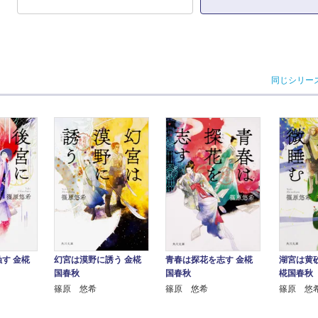
同じシリー
す 金椛
幻宮は漠野に誘う 金椛
青春は探花を志す 金椛
湖宮は黄
国春秋
国春秋
椛国春秋
篠原 悠希
篠原 悠希
篠原 悠