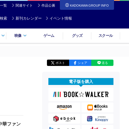
一覧
関連サイト
作品公募
KADOKAWA GROUP INFO
検索
新刊カレンダー
イベント情報
映像
ゲーム
グッズ
スクール
ポスト
シェア
送る
電子版を購入
中華ファン