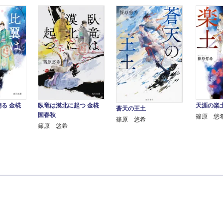
る 金椛
臥竜は漠北に起つ 金椛
天涯の楽
蒼天の王土
国春秋
篠原 悠
篠原 悠希
篠原 悠希