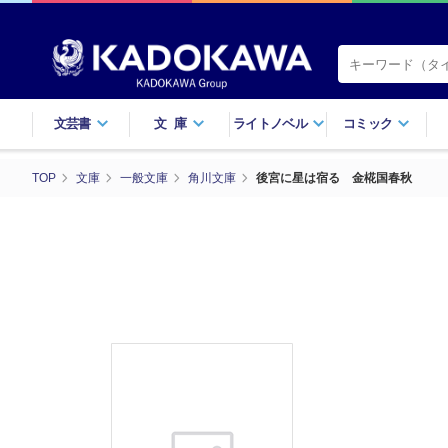
文芸書
文庫
ライトノベル
コミック
TOP
文庫
一般文庫
角川文庫
後宮に星は宿る 金椛国春秋