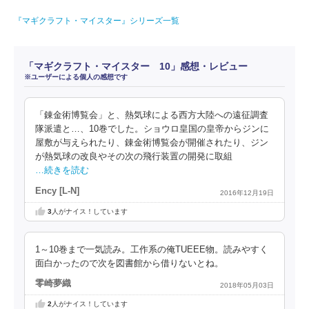
『マギクラフト・マイスター』シリーズ一覧
「マギクラフト・マイスター 10」感想・レビュー
※ユーザーによる個人の感想です
「錬金術博覧会」と、熱気球による西方大陸への遠征調査
隊派遣と…、10巻でした。ショウロ皇国の皇帝からジンに
屋敷が与えられたり、錬金術博覧会が開催されたり、ジン
が熱気球の改良やその次の飛行装置の開発に取組
…続きを読む
Ency [L-N]
2016年12月19日
3
人がナイス！しています
1～10巻まで一気読み。工作系の俺TUEEE物。読みやすく
面白かったので次を図書館から借りないとね。
零崎夢織
2018年05月03日
2
人がナイス！しています