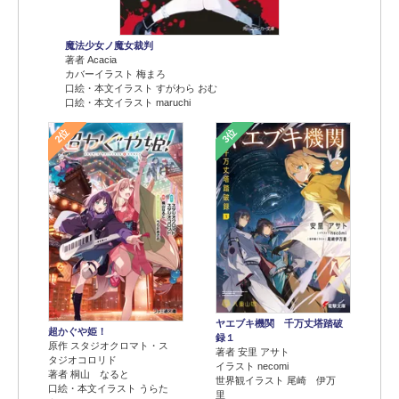
魔法少女ノ魔女裁判
著者 Acacia
カバーイラスト 梅まろ
口絵・本文イラスト すがわら おむ
口絵・本文イラスト maruchi
2位
3位
ヤエブキ機関 千万丈塔踏破
超かぐや姫！
録１
原作 スタジオクロマト・ス
著者 安里 アサト
タジオコロリド
イラスト necomi
著者 桐山 なると
世界観イラスト 尾崎 伊万
口絵・本文イラスト うらた
里