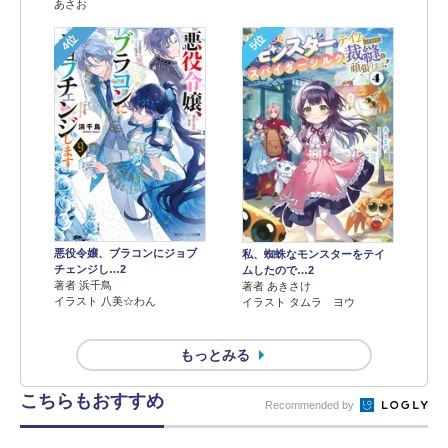
あさお
4位
5位
悪役令嬢、ブラコンにジョブ
私、蜘蛛なモンスターをテイ
チェンジし…2
ムしたので…2
著者 浜千鳥
著者 あきさけ
イラスト 八美☆わん
イラスト タムラ ヨウ
もっとみる
こちらもおすすめ
Recommended by