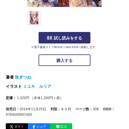
試し読みをする
※電子書籍ストアBOOK☆WALKERへ移動します。
購入する
著者
秋ぎつね
イラスト
ミユキ ルリア
定価：
1,320
円
（本体
1,200
円＋税）
発売日：
2016年11月25日
判型：
Ｂ６判
ページ数：
308
ISBN：
9784040687469
ポスト
シェア
送る