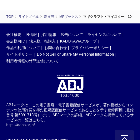
TOP
ライトノベル
新文芸
MFブックス
マギクラフト・マイスター 10
会社概要
IR情報
採用情報
広告について
ライセンスについて
書店様向け
法人様一括購入
KADOKAWAグループ
作品の利用について
お問い合わせ
プライバシーポリシー
サイトポリシー
Do Not Sell or Share My Personal Information
利用者情報の外部送信について
ABJマークは、この電子書店・電子書籍配信サービスが、著作権者からコン
テンツ使用許諾を得た正規版配信サービスであることを示す登録商標（登録
番号 第6091713号）です。ABJマークの詳細、ABJマークを掲示しているサ
ービスの一覧はこちら。
https://aebs.or.jp/