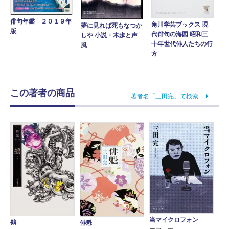
俳句年鑑 ２０１９年
角川学芸ブックス 現
夢に見れば死もなつか
版
代俳句の海図 昭和三
しや 小説・木歩と声
十年世代俳人たちの行
風
方
この著者の商品
著者名「三田完」で検索
当マイクロフォン
鵺
俳魁