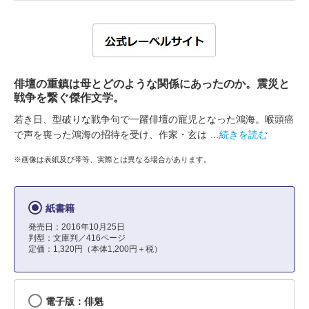
俳壇の重鎮は母とどのような関係にあったのか。震災と
戦争を繋ぐ傑作文学。
若き日、型破りな戦争句で一躍俳壇の寵児となった鴻海。喉頭癌
で声を喪った鴻海の招待を受け、作家・玄は
…続きを読む
※画像は表紙及び帯等、実際とは異なる場合があります。
紙書籍
発売日：2016年10月25日
判型：文庫判／416ページ
定価：1,320円（本体1,200円＋税）
電子版：俳魁