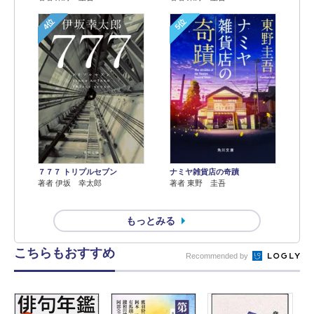
4位
5位
７７７ トリプルセブン
ナミヤ雑貨店の奇蹟
著者 伊坂 幸太郎
著者 東野 圭吾
もっとみる
こちらもおすすめ
Recommended by