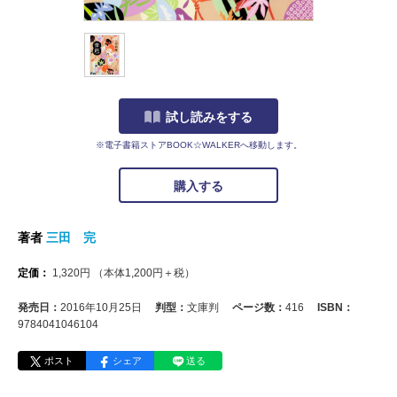
試し読みをする
※電子書籍ストアBOOK☆WALKERへ移動します。
購入する
著者
三田 完
定価：
1,320
円
（本体
1,200
円＋税）
発売日：
2016年10月25日
判型：
文庫判
ページ数：
416
ISBN：
9784041046104
ポスト
シェア
送る