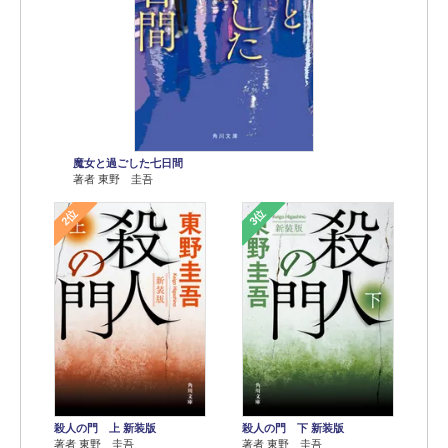
魔女と過ごした七日間
著者 東野 圭吾
2位
3位
殺人の門 上 新装版
殺人の門 下 新装版
著者 東野 圭吾
著者 東野 圭吾