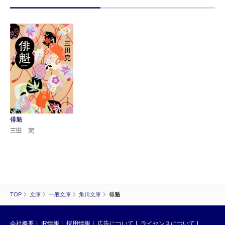
俳魁
三田 完
TOP
文庫
一般文庫
角川文庫
俳魁
会社概要
IR情報
採用情報
広告について
ライセンスについて