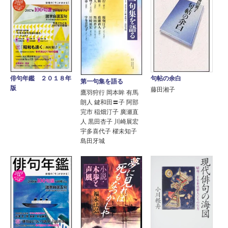
句帖の余白
俳句年鑑 ２０１８年
第一句集を語る
版
藤田湘子
鷹羽狩行 岡本眸 有馬
朗人 鍵和田〓子 阿部
完市 稲畑汀子 廣瀬直
人 黒田杏子 川崎展宏
宇多喜代子 櫂未知子
島田牙城