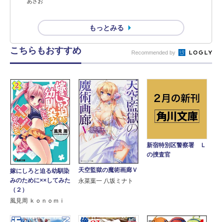
あさお
もっとみる
こちらもおすすめ
Recommended by
新宿特別区警察署 Ｌ
の捜査官
天空監獄の魔術画廊Ｖ
嫁にしろと迫る幼馴染
みのために××してみた
永菜葉一 八坂ミナト
（２）
風見周 ｋｏｎｏｍｉ