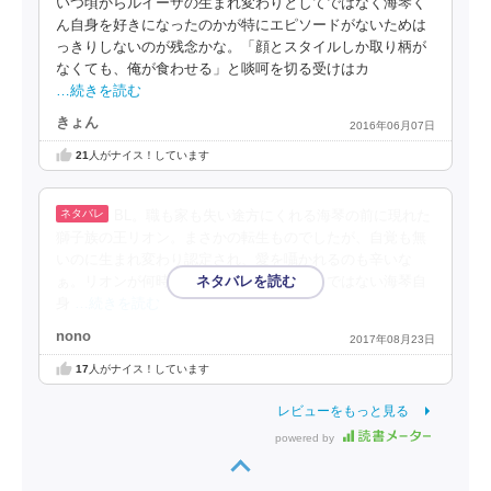
いつ頃からルイーザの生まれ変わりとしてではなく海琴く
ん自身を好きになったのかが特にエピソードがないためは
っきりしないのが残念かな。「顔とスタイルしか取り柄が
なくても、俺が食わせる」と啖呵を切る受けはカ
…続きを読む
きょん
2016年06月07日
21
人がナイス！しています
BL。職も家も失い途方にくれる海琴の前に現れた
獅子族の王リオン。まさかの転生ものでしたが、自覚も無
いのに生まれ変わり認定され、愛を囁かれるのも辛いな
ぁ。リオンが何時ルイーザの生まれ変わりではない海琴自
身
…続きを読む
nono
2017年08月23日
17
人がナイス！しています
レビューをもっと見る
powered by