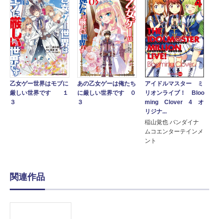
アイドルマスター ミ
乙女ゲー世界はモブに
あの乙女ゲーは俺たち
リオンライブ！ Bloo
厳しい世界です １
に厳しい世界です ０
ming Clover 4 オ
３
３
リジナ...
稲山覚也 バンダイナ
ムコエンターテインメ
ント
関連作品