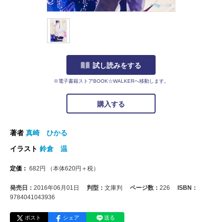
試し読みをする
※電子書籍ストアBOOK☆WALKERへ移動します。
購入する
著者
真崎 ひかる
イラスト
鈴倉 温
定価：
682
円
（本体
620
円＋税）
発売日：
2016年06月01日
判型：
文庫判
ページ数：
226
ISBN：
9784041043936
ポスト
シェア
送る