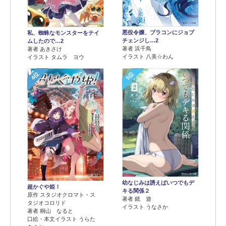
悪役令嬢、ブラコンにジョブ
私、蜘蛛なモンスターをテイ
チェンジし…2
ムしたので…2
著者 浜千鳥
著者 あきさけ
イラスト 八美☆わん
イラスト タムラ ヨウ
4位
5位
幼なじみは誘えばいつでもデ
超かぐや姫！
キる関係２
原作 スタジオクロマト・ス
著者 鏡 遊
タジオコロリド
イラスト うなさか
著者 桐山 なると
口絵・本文イラスト うらた