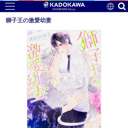
獅子王の激愛幼妻