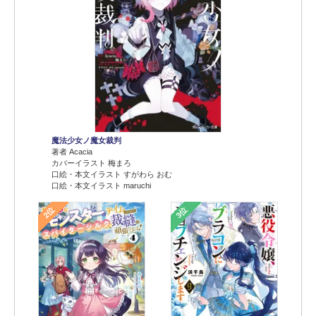
魔法少女ノ魔女裁判
著者 Acacia
カバーイラスト 梅まろ
口絵・本文イラスト すがわら おむ
口絵・本文イラスト maruchi
2位
3位