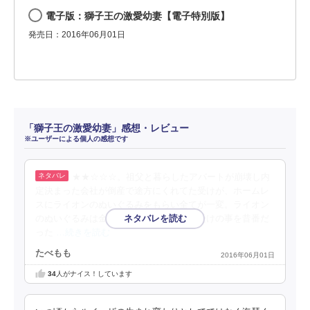
電子版：獅子王の激愛幼妻【電子特別版】
発売日：2016年06月01日
「獅子王の激愛幼妻」感想・レビュー
※ユーザーによる個人の感想です
★★☆☆☆。祖父と暮らしたアパートが崩壊し内
定決まった会社が倒産で途方にくれてた受けが、ホームレ
スにライオンのぬいぐるみをもらい全てが一変。ライオン
のぬいぐるみは金髪イケメンへ変身し、受けの事を昔番だ
った
…続きを読む
たべもも
2016年06月01日
34
人がナイス！しています